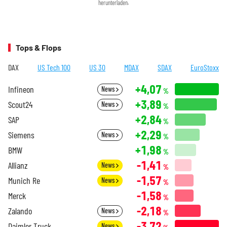
herunterladen.
Tops & Flops
DAX
US Tech 100
US 30
MDAX
SDAX
EuroStoxx
+4,07
Infineon
News
%
+3,89
Scout24
News
%
+2,84
SAP
%
+2,29
Siemens
News
%
+1,98
BMW
%
-1,41
Allianz
News
%
-1,57
Munich Re
News
%
-1,58
Merck
%
-2,18
Zalando
News
%
-3,72
Daimler Truck
News