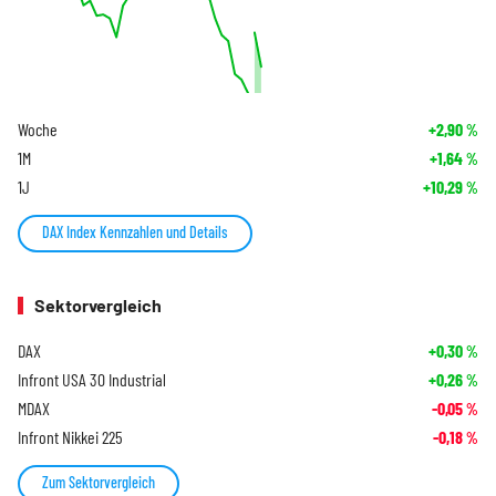
Woche
+2,90
%
1M
+1,64
%
1J
+10,29
%
DAX Index Kennzahlen und Details
Sektorvergleich
DAX
+0,30
%
Infront USA 30 Industrial
+0,26
%
MDAX
-0,05
%
Infront Nikkei 225
-0,18
%
Zum Sektorvergleich