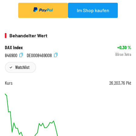
Im Shop kaufen
Behandelter Wert
DAX Index
+0,30
%
846900
DE0008469008
Börse:
Xetra
Watchlist
Kurs
26.203,76
Pkt