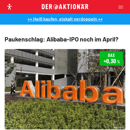
++ Heiß kaufen, eiskalt verdoppeln ++
Paukenschlag: Alibaba-IPO noch im April?
DAX
+0,30
%