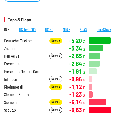
Tops & Flops
DAX
US Tech 100
US 30
MDAX
SDAX
EuroStoxx
+5,20
Deutsche Telekom
News
%
+3,34
Zalando
%
+2,65
Henkel Vz.
News
%
+2,64
Fresenius
%
+1,91
Fresenius Medical Care
%
-0,96
Infineon
News
%
-1,12
Rheinmetall
News
%
-1,23
Siemens Energy
%
-5,14
Siemens
News
%
-6,63
Scout24
News
%