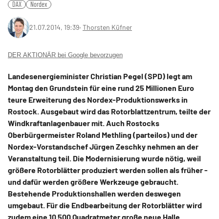
DAX
Nordex
21.07.2014, 19:39
‧
Thorsten Küfner
DER AKTIONÄR bei Google bevorzugen
Landesenergieminister Christian Pegel (SPD) legt am
Montag den Grundstein für eine rund 25 Millionen Euro
teure Erweiterung des Nordex-Produktionswerks in
Rostock. Ausgebaut wird das Rotorblattzentrum, teilte der
Windkraftanlagenbauer mit. Auch Rostocks
Oberbürgermeister Roland Methling (parteilos) und der
Nordex-Vorstandschef Jürgen Zeschky nehmen an der
Veranstaltung teil. Die Modernisierung wurde nötig, weil
größere Rotorblätter produziert werden sollen als früher -
und dafür werden größere Werkzeuge gebraucht.
Bestehende Produktionshallen werden deswegen
umgebaut. Für die Endbearbeitung der Rotorblätter wird
zudem eine 10 500 Quadratmeter große neue Halle