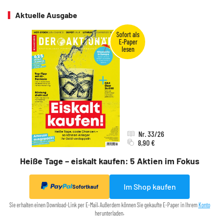
Aktuelle Ausgabe
Nr. 33/26
8,90 €
Heiße Tage – eiskalt kaufen: 5 Aktien im Fokus
Im Shop kaufen
Sofortkauf
Sie erhalten einen Download-Link per E-Mail. Außerdem können Sie gekaufte E-Paper in Ihrem
Konto
herunterladen.