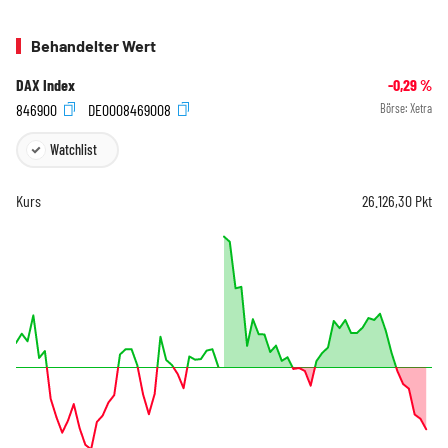
Behandelter Wert
DAX Index
-0,29
%
846900
DE0008469008
Börse:
Xetra
Watchlist
Kurs
26.126,30
Pkt