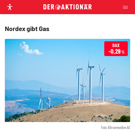
Nordex gibt Gas
DAX
-0,29
%
Foto: Börsenmedien AG