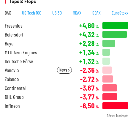
Tops & Flops
DAX
US Tech 100
US 30
MDAX
SDAX
EuroStoxx
+4,60
Fresenius
%
+4,32
Beiersdorf
%
+2,28
Bayer
%
+1,34
MTU Aero Engines
%
+1,32
Deutsche Börse
%
-2,35
Vonovia
News
%
-2,72
Zalando
%
-3,67
Continental
%
-3,77
DHL Group
%
-6,50
Infineon
%
Börse: Tradegate