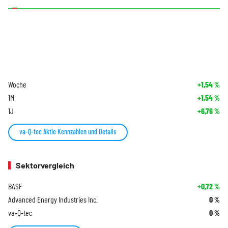
Woche
+1,54
%
1M
+1,54
%
1J
+6,76
%
va-Q-tec Aktie Kennzahlen und Details
Sektorvergleich
BASF
+0,72
%
Advanced Energy Industries Inc.
0
%
va-Q-tec
0
%