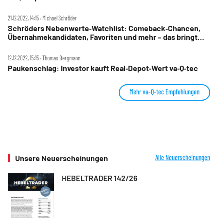
Übernahmekandidaten!
21.12.2022, 14:15 ‧ Michael Schröder
Schröders Nebenwerte‑Watchlist: Comeback‑Chancen,
Übernahmekandidaten, Favoriten und mehr – das bringt
2023!
12.12.2022, 15:15 ‧ Thomas Bergmann
Paukenschlag: Investor kauft Real‑Depot‑Wert va‑Q‑tec
Mehr va-Q-tec Empfehlungen
Unsere Neuerscheinungen
Alle Neuerscheinungen
HEBELTRADER 142/26