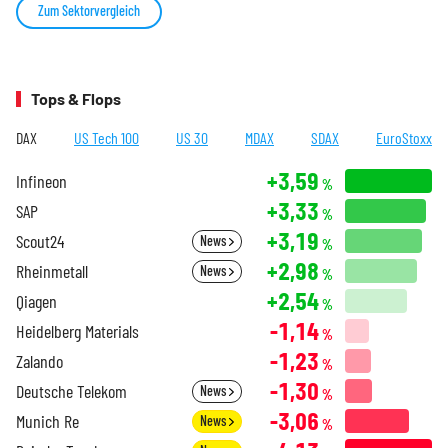
Zum Sektorvergleich
Tops & Flops
DAX
US Tech 100
US 30
MDAX
SDAX
EuroStoxx
+3,59
Infineon
%
+3,33
SAP
%
+3,19
Scout24
News
%
+2,98
Rheinmetall
News
%
+2,54
Qiagen
%
-1,14
Heidelberg Materials
%
-1,23
Zalando
%
-1,30
Deutsche Telekom
News
%
-3,06
Munich Re
News
%