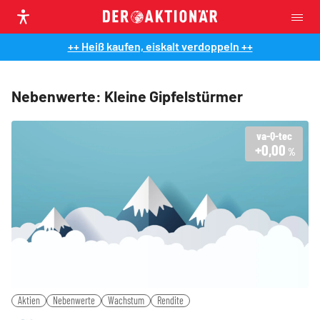
++ Heiß kaufen, eiskalt verdoppeln ++
Nebenwerte: Kleine Gipfelstürmer
va-Q-tec
+0,00
%
Aktien
Nebenwerte
Wachstum
Rendite