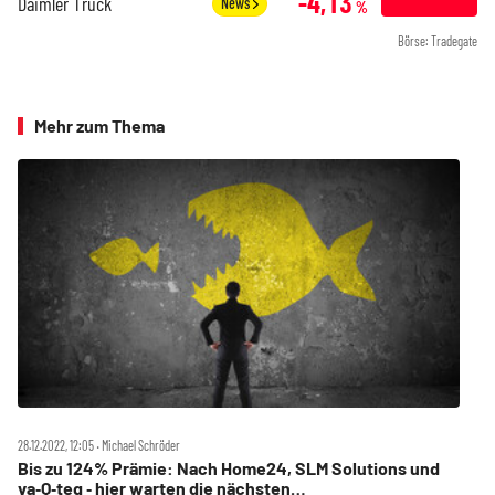
-4,13
Daimler Truck
News
%
Börse: Tradegate
Mehr zum Thema
28.12.2022, 12:05 ‧ Michael Schröder
Bis zu 124% Prämie: Nach Home24, SLM Solutions und
va‑Q‑teq ‑ hier warten die nächsten