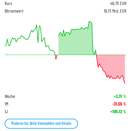
Kurs
46,75
EUR
Börsenwert
19,73 Mrd. EUR
Woche
+2,31
%
1M
-31,55
%
1J
+105,12
%
Moderna Inc Aktie Kennzahlen und Details