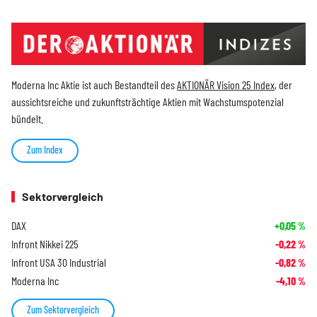
Moderna Inc Aktie ist auch Bestandteil des
AKTIONÄR Vision 25 Index
, der
aussichtsreiche und zukunftsträchtige Aktien mit Wachstumspotenzial
bündelt.
Zum Index
Sektorvergleich
DAX
+0,05
%
Infront Nikkei 225
-0,22
%
Infront USA 30 Industrial
-0,82
%
Moderna Inc
-4,10
%
Zum Sektorvergleich