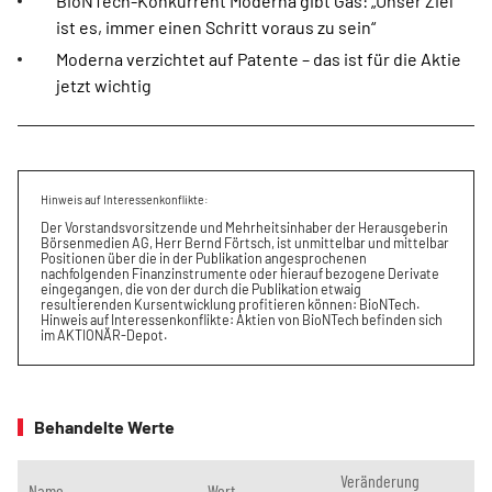
BioNTech-Konkurrent Moderna gibt Gas: „Unser Ziel
ist es, immer einen Schritt voraus zu sein“
Moderna verzichtet auf Patente – das ist für die Aktie
jetzt wichtig
Hinweis auf Interessenkonflikte:
Der Vorstandsvorsitzende und Mehrheitsinhaber der Herausgeberin
Börsenmedien AG, Herr Bernd Förtsch, ist unmittelbar und mittelbar
Positionen über die in der Publikation angesprochenen
nachfolgenden Finanzinstrumente oder hierauf bezogene Derivate
eingegangen, die von der durch die Publikation etwaig
resultierenden Kursentwicklung profitieren können: BioNTech.
Hinweis auf Interessenkonflikte: Aktien von BioNTech befinden sich
im AKTIONÄR-Depot.
Behandelte Werte
Veränderung
Name
Wert