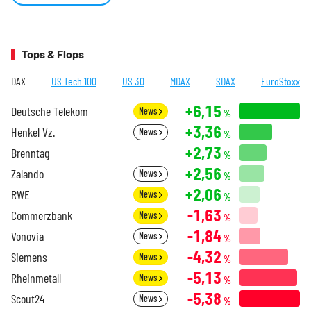
Tops & Flops
DAX
US Tech 100
US 30
MDAX
SDAX
EuroStoxx
+6,15
Deutsche Telekom
News
%
+3,36
Henkel Vz.
News
%
+2,73
Brenntag
%
+2,56
Zalando
News
%
+2,06
RWE
News
%
-1,63
Commerzbank
News
%
-1,84
Vonovia
News
%
-4,32
Siemens
News
%
-5,13
Rheinmetall
News
%
-5,38
Scout24
News
%