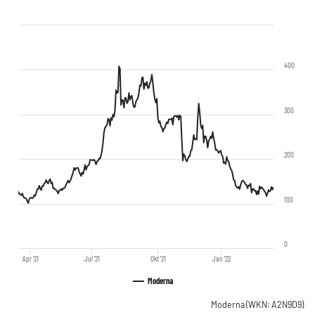
400
300
200
100
0
Apr '21
Jul '21
Okt '21
Jan '22
Moderna
Moderna
(WKN: A2N9D9)