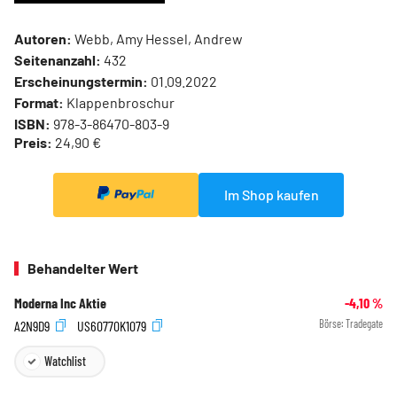
Autoren:
Webb, Amy Hessel, Andrew
Seitenanzahl:
432
Erscheinungstermin:
01.09.2022
Format:
Klappenbroschur
ISBN:
978-3-86470-803-9
Preis:
24,90 €
Im Shop kaufen
Behandelter Wert
Moderna Inc Aktie
-4,10
%
A2N9D9
US60770K1079
Börse:
Tradegate
Watchlist