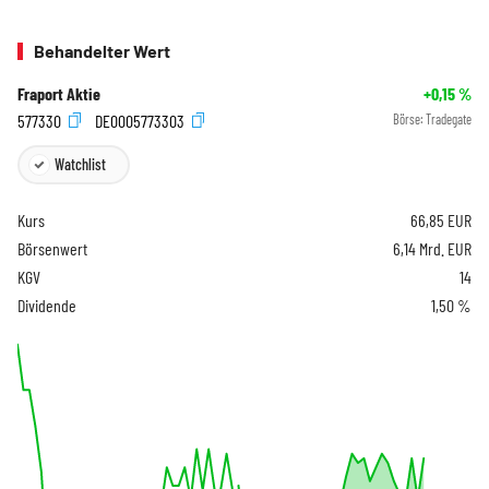
Behandelter Wert
Fraport Aktie
+0,15
%
577330
DE0005773303
Börse:
Tradegate
Watchlist
Kurs
66,85
EUR
Börsenwert
6,14 Mrd. EUR
KGV
14
Dividende
1,50 %