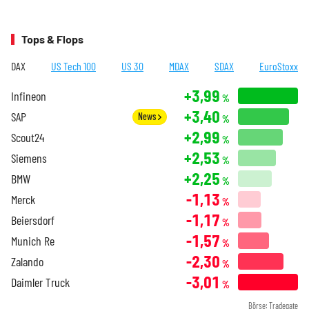
Tops & Flops
DAX
US Tech 100
US 30
MDAX
SDAX
EuroStoxx
+3,99
Infineon
%
+3,40
SAP
News
%
+2,99
Scout24
%
+2,53
Siemens
%
+2,25
BMW
%
-1,13
Merck
%
-1,17
Beiersdorf
%
-1,57
Munich Re
%
-2,30
Zalando
%
-3,01
Daimler Truck
%
Börse: Tradegate