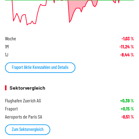
Woche
-1,03
%
1M
-11,24
%
1J
-8,44
%
Fraport Aktie Kennzahlen und Details
Sektorvergleich
Flughafen Zuerich AG
+0,39
%
Fraport
+0,15
%
Aeroports de Paris SA
-0,51
%
Zum Sektorvergleich