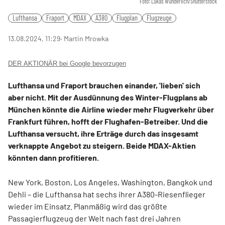
Foto: Lukas Wunderlich/Shutterstock
Lufthansa
Fraport
MDAX
A380
Flugplan
Flugzeuge
13.08.2024, 11:29
‧ Martin Mrowka
DER AKTIONÄR bei Google bevorzugen
Lufthansa und Fraport brauchen einander, 'lieben' sich
aber nicht. Mit der Ausdünnung des Winter-Flugplans ab
München könnte die Airline wieder mehr Flugverkehr über
Frankfurt führen, hofft der Flughafen-Betreiber. Und die
Lufthansa versucht, ihre Erträge durch das insgesamt
verknappte Angebot zu steigern. Beide MDAX-Aktien
könnten dann profitieren.
New York, Boston, Los Angeles, Washington, Bangkok und
Dehli – die Lufthansa hat sechs ihrer A380-Riesenflieger
wieder im Einsatz. Planmäßig wird das größte
Passagierflugzeug der Welt nach fast drei Jahren