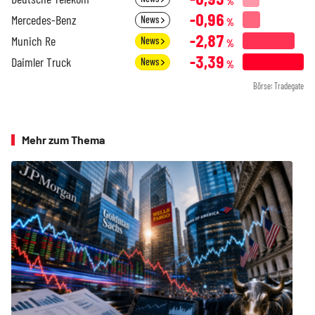
%
-0,96
Mercedes-Benz
News
%
-2,87
Munich Re
News
%
-3,39
Daimler Truck
News
%
Börse: Tradegate
Mehr zum Thema