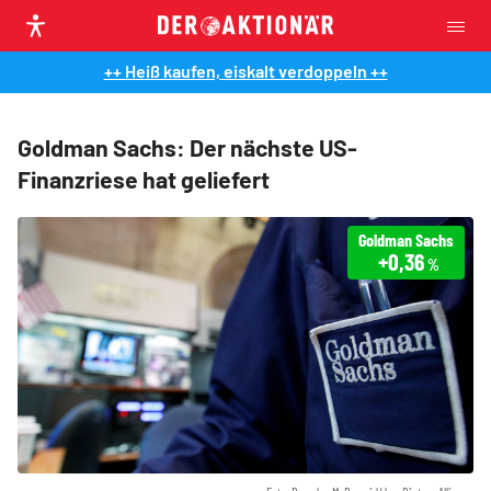
++ Heiß kaufen, eiskalt verdoppeln ++
Goldman Sachs: Der nächste US-
Finanzriese hat geliefert
Goldman Sachs
+0,36
%