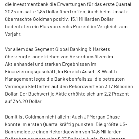
die Investmentbank die Erwartungen für das erste Quartal
2025 um satte 1,85 Dollar übertroffen. Auch beim Umsatz
überraschte Goldman positiv: 15,1 Milliarden Dollar
bedeuteten ein Plus von sechs Prozent im Vergleich zum
Vorjahr.
Vor allem das Segment Global Banking & Markets
überzeugte, angetrieben von Rekordumsätzen im
Aktienhandel und starken Ergebnissen im
Finanzierungsgeschäft. Im Bereich Asset- & Wealth-
Management legte die Bank ebenfalls zu, die betreuten
Vermögen kletterten auf den Rekordwert von 3,17 Billionen
Dollar. Der Buchwert je Aktie erhöhte sich um 2,2 Prozent
auf 344,20 Dollar.
Damit ist Goldman nicht allein: Auch JPMorgan Chase
konnte im ersten Quartal kräftig punkten. Die größte US-
Bank meldete einen Rekordgewinn von 14,6 Milliarden
Dollar beziehungsweise 5,07 Dollar je Aktie. Der Umsatz