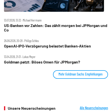
13.07.2026, 13:32 ‧ Michael Herrmann
US‑Banken vor Zahlen: Das zählt morgen bei JPMorgan und
Co
26.06.2026, 20:28 ‧ Philipp Schleu
OpenAI‑IPO‑Verzögerung belastet Banken‑Aktien
13.04.2026, 21:31 ‧ Lukas Meyer
Goldman patzt: Böses Omen für JPMorgan?
Mehr Goldman Sachs Empfehlungen
Unsere Neuerscheinungen
Alle Neuerscheinungen