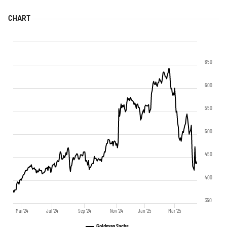
650
600
550
500
450
400
350
Mai '24
Jul '24
Sep '24
Nov '24
Jan '25
Mär '25
Goldman Sachs