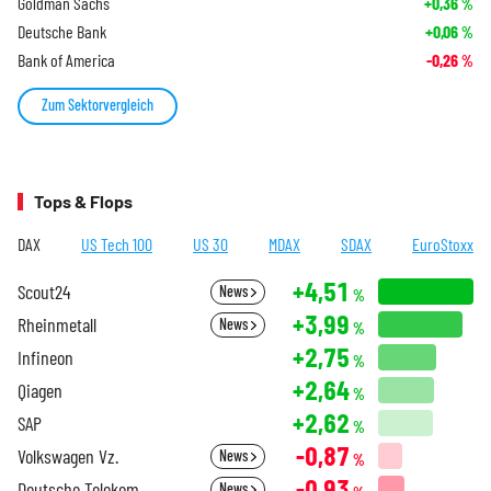
Goldman Sachs
+0,36
%
Deutsche Bank
+0,06
%
Bank of America
-0,26
%
Zum Sektorvergleich
Tops & Flops
DAX
US Tech 100
US 30
MDAX
SDAX
EuroStoxx
+4,51
Scout24
News
%
+3,99
Rheinmetall
News
%
+2,75
Infineon
%
+2,64
Qiagen
%
+2,62
SAP
%
-0,87
Volkswagen Vz.
News
%
-0,93
Deutsche Telekom
News