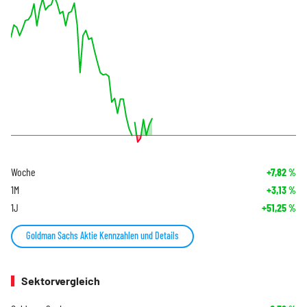
Woche
+7,82
%
1M
+3,13
%
1J
+51,25
%
Goldman Sachs Aktie Kennzahlen und Details
Sektorvergleich