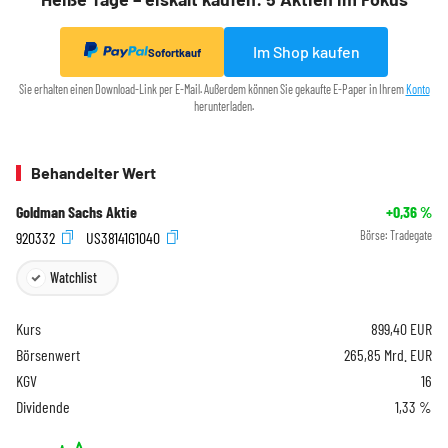
Im Shop kaufen
Sofortkauf
Sie erhalten einen Download-Link per E-Mail. Außerdem können Sie gekaufte E-Paper in Ihrem
Konto
herunterladen.
Behandelter Wert
Goldman Sachs Aktie
+0,36
%
920332
US38141G1040
Börse:
Tradegate
Watchlist
Kurs
899,40
EUR
Börsenwert
265,85 Mrd. EUR
KGV
16
Dividende
1,33 %