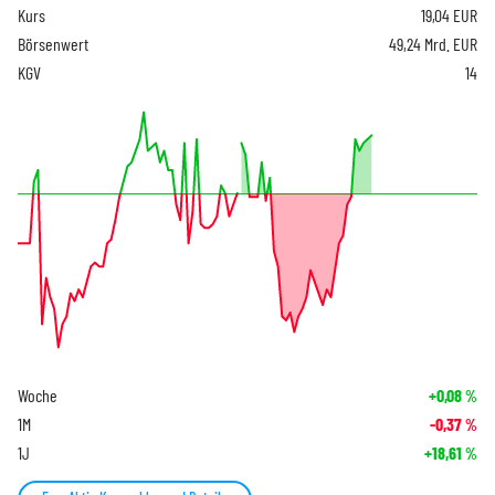
Kurs
19,04
EUR
Börsenwert
49,24 Mrd. EUR
KGV
14
Woche
+0,08
%
1M
-0,37
%
1J
+18,61
%