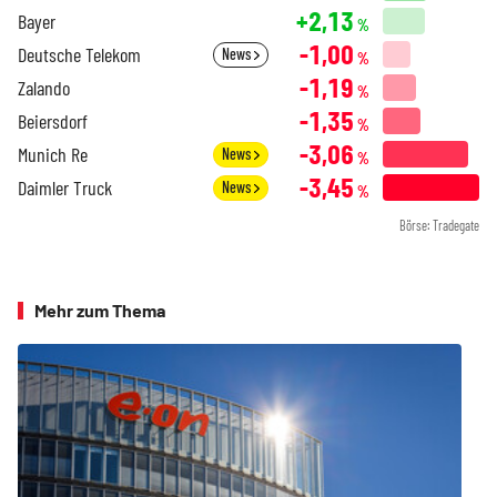
+2,13
Bayer
%
-1,00
Deutsche Telekom
News
%
-1,19
Zalando
%
-1,35
Beiersdorf
%
-3,06
Munich Re
News
%
-3,45
Daimler Truck
News
%
Börse: Tradegate
Mehr zum Thema