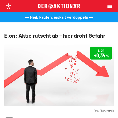
++ Heiß kaufen, eiskalt verdoppeln ++
E.on: Aktie rutscht ab – hier droht Gefahr
E.on
+0,34
%
Foto: Shutterstock