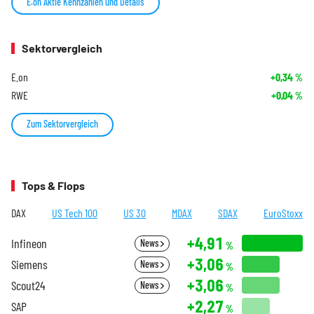
E.on Aktie Kennzahlen und Details
Sektorvergleich
E.on
+0,34
%
RWE
+0,04
%
Zum Sektorvergleich
Tops & Flops
DAX
US Tech 100
US 30
MDAX
SDAX
EuroStoxx
+4,91
Infineon
News
%
+3,06
Siemens
News
%
+3,06
Scout24
News
%
+2,27
SAP
%