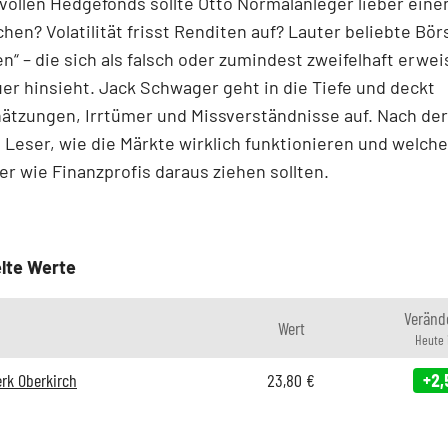
ollen Hedgefonds sollte Otto Normalanleger lieber eine
en? Volatilität frisst Renditen auf? Lauter beliebte Bör
n“ – die sich als falsch oder zumindest zweifelhaft erwe
r hinsieht. Jack Schwager geht in die Tiefe und deckt
ätzungen, Irrtümer und Missverständnisse auf. Nach de
 Leser, wie die Märkte wirklich funktionieren und welch
er wie Finanzprofis daraus ziehen sollten.
lte Werte
Veränd
Wert
Heute 
rk Oberkirch
23,80
€
+2,