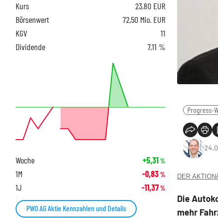
Kurs
23,80
EUR
Börsenwert
72,50 Mio. EUR
KGV
11
Dividende
7,11 %
Progress-W
24.0
Woche
+5,31
%
1M
-0,83
%
DER AKTIONÄR
1J
-11,37
%
Die Autok
PWO AG Aktie Kennzahlen und Details
mehr Fahr