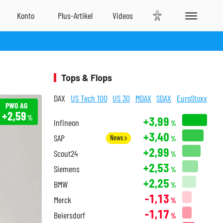
Tops & Flops
DAX
US Tech 100
US 30
MDAX
SDAX
EuroStoxx
PWO AG
+2,59
%
+3,99
Infineon
%
+3,40
SAP
News
%
+2,99
Scout24
%
+2,53
Siemens
%
+2,25
BMW
%
-1,13
Merck
%
-1,17
Beiersdorf
%