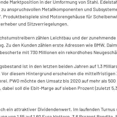
ende Marktposition in der Umformung von Stahl, Edelsta
 zu anspruchsvollen Metallkomponenten und Subsystem
“. Produktbeispiele sind Motorengehäuse für Scheibenw
terheber und Sitzverriegelungen.
chstumstreibern zählen Leichtbau und der zunehmende
ng. Zu den Kunden zählen erste Adressen wie BMW, Daim
 bescherte mit 730 Millionen ein rekordhohes Neugeschä
gsbestand ist in den letzten beiden Jahren auf 1,3 Millia
 Vor diesem Hintergrund erscheinen die mittelfristigen 
rei. PWO möchte den Umsatz bis 2020 auf mehr als 500 
 dabei soll die Ebit-Marge auf sieben Prozent (zuletzt 5,
ch ein attraktiver Dividendenwert. Im laufenden Turnus s
ng von 1,55 auf 1,60 Euro klettern. 3,6 Prozent Rendite.