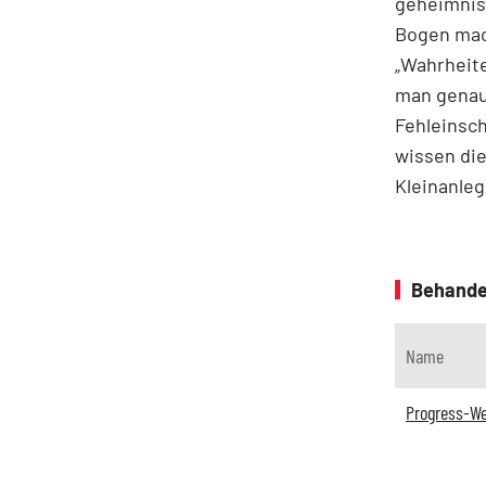
geheimnisv
Bogen mach
„Wahrheite
man genaue
Fehleinsch
wissen die
Kleinanleg
Behande
Name
Progress-We