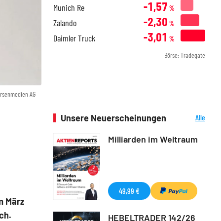
-1,57
Munich Re
%
-2,30
Zalando
%
-3,01
Daimler Truck
%
Börse: Tradegate
örsenmedien AG
Unsere Neuerscheinungen
Alle
Neuerscheinungen
Milliarden im Weltraum
49,99 €
m März
ch.
HEBELTRADER 142/26