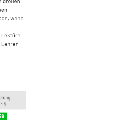
n großen
sen-
isen, wenn
r Lektüre
e Lehren
erung
in %
59