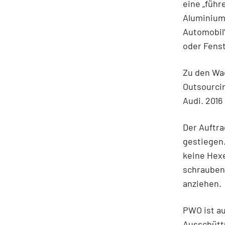
eine „führ
Aluminium
Automobil
oder Fens
Zu den Wa
Outsourci
Audi. 2016
Der Auftra
gestiegen.
keine Hexe
schrauben,
anziehen.
PWO ist au
Ausschüttu