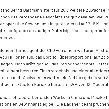
tand Bernd Bartmann stellt für 2017 weitere Zuwächse i
chon das vergangene Geschäftsjahr gut gelaufen war. 20
der operative Gewinn um ein gutes Viertel auf 21,6 Millio
te – aufgrund rückläufiger Materialpreise – nur geringfü
onen zu.
ufenden Turnus geht der CFO von einem weiteren Anstie
 430 Millionen aus, das Ebit soll überproportional auf 23 b
zulegen. Noch kräftiger soll das Periodenergebnis kletter
mit einem besseren Finanzergebnis und einer niedriger
e rechnet. Analysten erwarten ein Nettoergebnis von 3,
ht beim aktuellen Kurs, 45 Euro, ein KGV von 12. Moderat
und profitabel arbeitenden Werke in China und Mexiko 
tionalen Gewinnanstieg bei. Die Badener beanspruchen 