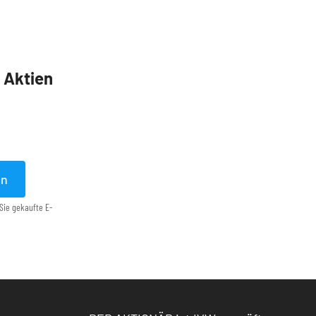
5 Aktien
en
Sie gekaufte E-