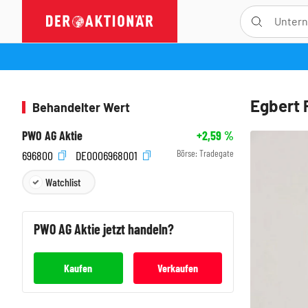
Egbert P
Behandelter Wert
PWO AG Aktie
+2,59
%
Börse:
Tradegate
696800
DE0006968001
Watchlist
PWO AG
Aktie jetzt handeln?
Kaufen
Verkaufen