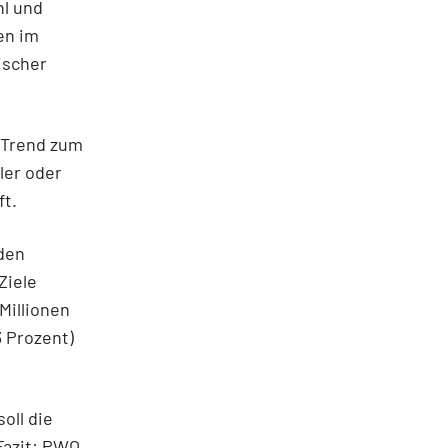
hl und
en im
ischer
 Trend zum
ler oder
ft.
rden
Ziele
Millionen
3 Prozent)
oll die
 Fazit: PWO