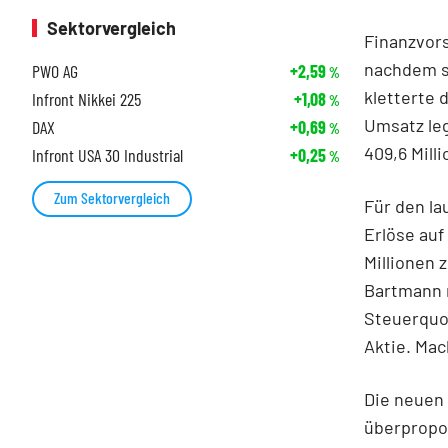
Sektorvergleich
Finanzvors
nachdem s
PWO AG
+2,59
%
kletterte 
Infront Nikkei 225
+1,08
%
Umsatz leg
DAX
+0,69
%
409,6 Milli
Infront USA 30 Industrial
+0,25
%
Zum Sektorvergleich
Für den la
Erlöse auf
Millionen 
Bartmann 
Steuerquot
Aktie. Mac
Die neuen 
überpropor