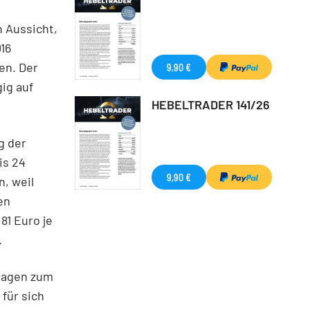
n Aussicht,
16
nen. Der
9,90 €
gig auf
HEBELTRADER 141/26
g der
is 24
9,90 €
n, weil
en
81 Euro je
.
tragen zum
für sich