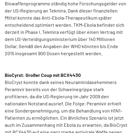
Biowaffenprogramms ständig hohe Forschungsgelder von
der US-Regierung an Tekmira. Dank dieser finanziellen
Mittel konnte das Anti-Ebola-Therapeutikum später
entscheidend optimiert werden. TKM-Ebola befindet sich
derzeit in Phase I. Tekmira verfügt über einen Vertrag mit
dem US-Verteidigungsministerium über 140 Millionen
Dollar. Gemäß den Angaben der WHO könnten bis Ende
2015 insgesamt 900 Dosen hergestellt werden.
BioCyrst: Großer Coup mit BCX4430
BioCryst konnte dank seines Neuraminidasehemmers
Peramivir bereits von der Schweinegrippe stark
profitieren, da die US-Regierung im Jahr 2009 den
nationalen Notstand ausrief. Die Folge: Peramivir erhielt
eine Sondergenehmigung, um die Behandlung von H1N1-
Patienten zu ermöglichen. Ein ähnliches Szenario ist jetzt
auch im Zusammenhang mit Ebola zu erwarten, da BioCryst
mit BCX4430 auf eine ganz starke antivirale Waffe gegen