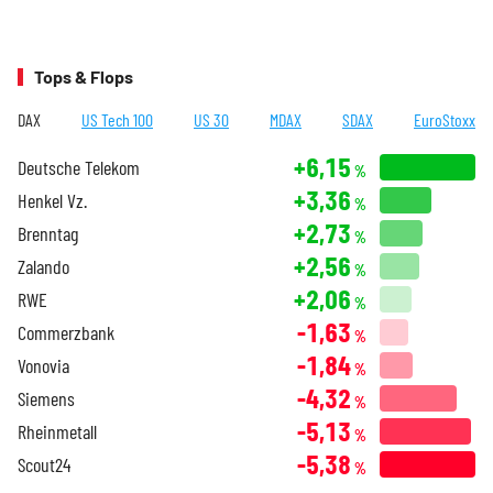
Tops & Flops
DAX
US Tech 100
US 30
MDAX
SDAX
EuroStoxx
+6,15
Deutsche Telekom
%
+3,36
Henkel Vz.
%
+2,73
Brenntag
%
+2,56
Zalando
%
+2,06
RWE
%
-1,63
Commerzbank
%
-1,84
Vonovia
%
-4,32
Siemens
%
-5,13
Rheinmetall
%
-5,38
Scout24
%