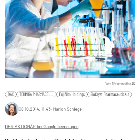
Foto: Börsenmedien AG
DAX
TEKMIRA PHARMACEU...
Fujifilm Holdings
BioCryst Pharmaceuticals
08.10.2014, 11:43
‧
Marion Schlegel
DER AKTIONÄR bei Google bevorzugen