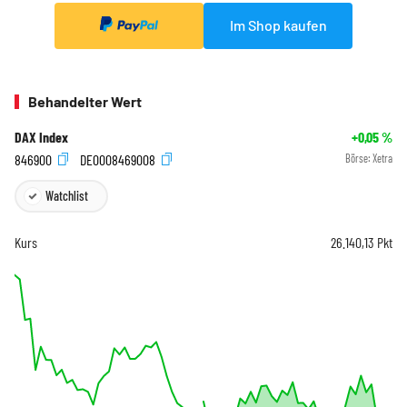
Im Shop kaufen
Behandelter Wert
DAX Index
+0,05
%
846900
DE0008469008
Börse:
Xetra
Watchlist
Kurs
26.140,13
Pkt