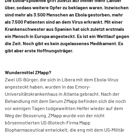
Die Ebola-Epidemie griff zuletzt auf immer mehr Länder
über, sodass weitere Opfer zu beklagen waren. Inzwischen
sind mehr als 3.500 Menschen an Ebola gestorben, mehr
als 7.500 Patienten sind an dem Virus erkrankt. Mit einer
Krankenschwester aus Spanien hat sich zuletzt erstmals
ein Mensch in Europa angesteckt. Es ist ein Wettlauf gegen
die Zeit. Noch gibt es kein zugelassenes Medikament. Es
gibt aber erste Hoffnungsträger.
Wundermittel ZMapp?
Zwei US-Bürger, die sich in Libera mit dem Ebola-Virus
angesteckt haben, wurden in das Emory-
Universitätskrankenhaus in Atlanta gebracht. Nach der
Behandlung mit dem Serum ZMapp befinden sich die noch
vor wenigen Tagen todgeweihten Helfer wieder auf dem
Weg der Besserung. ZMapp wurde von der nicht
börsennotierten US-Biotech-Firma Mapp
Biopharmaceutical entwickelt, die eng mit dem US-Militär