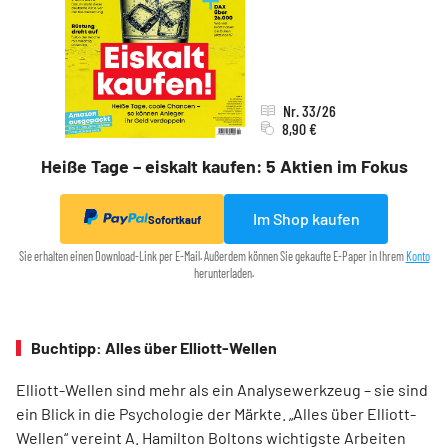
Nr. 33/26
8,90 €
Heiße Tage – eiskalt kaufen: 5 Aktien im Fokus
Im Shop kaufen
Sofortkauf
Sie erhalten einen Download-Link per E-Mail. Außerdem können Sie gekaufte E-Paper in Ihrem
Konto
herunterladen.
Buchtipp: Alles über Elliott-Wellen
Elliott-Wellen sind mehr als ein Analysewerkzeug – sie sind
ein Blick in die Psychologie der Märkte. „Alles über Elliott-
Wellen“ vereint A. Hamilton Boltons wichtigste Arbeiten