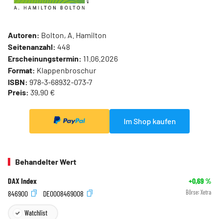
Autoren:
Bolton, A. Hamilton
Seitenanzahl:
448
Erscheinungstermin:
11.06.2026
Format:
Klappenbroschur
ISBN:
978-3-68932-073-7
Preis:
39,90 €
Im Shop kaufen
Behandelter Wert
DAX Index
+0,69
%
846900
DE0008469008
Börse:
Xetra
Watchlist