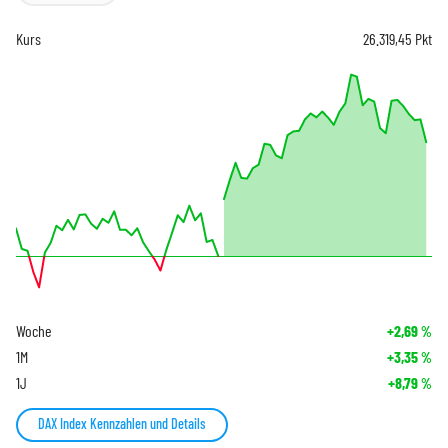
Kurs
26.319,45
Pkt
Woche
+2,69
%
1M
+3,35
%
1J
+8,79
%
DAX Index Kennzahlen und Details