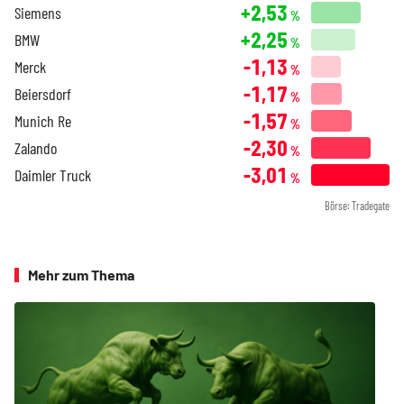
+2,53
Siemens
%
+2,25
BMW
%
-1,13
Merck
%
-1,17
Beiersdorf
%
-1,57
Munich Re
%
-2,30
Zalando
%
-3,01
Daimler Truck
%
Börse: Tradegate
Mehr zum Thema