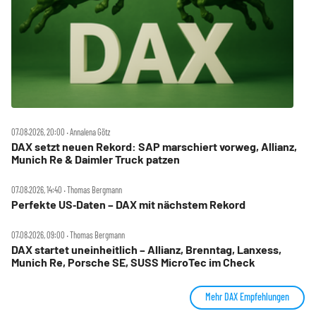
07.08.2026, 20:00 ‧ Annalena Götz
DAX setzt neuen Rekord: SAP marschiert vorweg, Allianz,
Munich Re & Daimler Truck patzen
07.08.2026, 14:40 ‧ Thomas Bergmann
Perfekte US‑Daten – DAX mit nächstem Rekord
07.08.2026, 09:00 ‧ Thomas Bergmann
DAX startet uneinheitlich – Allianz, Brenntag, Lanxess,
Munich Re, Porsche SE, SUSS MicroTec im Check
Mehr DAX Empfehlungen