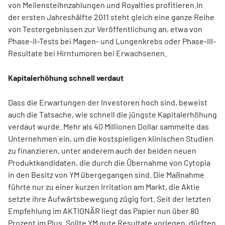
von Meilensteihnzahlungen und Royalties profitieren.In
der ersten Jahreshälfte 2011 steht gleich eine ganze Reihe
von Testergebnissen zur Veröffentlichung an, etwa von
Phase-II-Tests bei Magen- und Lungenkrebs oder Phase-III-
Resultate bei Hirntumoren bei Erwachsenen.
Kapitalerhöhung schnell verdaut
Dass die Erwartungen der Investoren hoch sind, beweist
auch die Tatsache, wie schnell die jüngste Kapitalerhöhung
verdaut wurde. Mehr als 40 Millionen Dollar sammelte das
Unternehmen´ein, um die kostspieligen klinischen Studien
zu finanzieren, unter anderem auch der beiden neuen
Produktkandidaten, die durch die Übernahme von Cytopia
in den Besitz von YM übergegangen sind. Die Maßnahme
führte nur zu einer kurzen Irritation am Markt, die Aktie
setzte ihre Aufwärtsbewegung zügig fort. Seit der letzten
Empfehlung im AKTIONÄR liegt das Papier nun über 80
Prozent im Plus. Sollte YM gute Resultate vorlegen, dürften