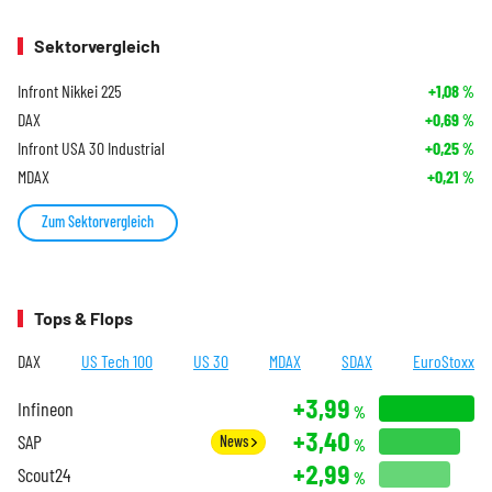
Sektorvergleich
Infront Nikkei 225
+1,08
%
DAX
+0,69
%
Infront USA 30 Industrial
+0,25
%
MDAX
+0,21
%
Zum Sektorvergleich
Tops & Flops
DAX
US Tech 100
US 30
MDAX
SDAX
EuroStoxx
+3,99
Infineon
%
+3,40
SAP
News
%
+2,99
Scout24
%