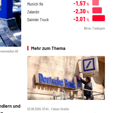
-1,57
Munich Re
%
-2,30
Zalando
%
-3,01
Daimler Truck
%
Börse: Tradegate
Mehr zum Thema
örsenmedien AG
ndlern und
03.08.2026, 07:44 ‧ Fabian Strebin