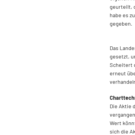
geurteilt,
habe es zu
gegeben.
Das Landes
gesetzt, u
Scheitert 
erneut übe
verhandel
Charttechn
Die Aktie 
vergangen
Wert könn
sich die A