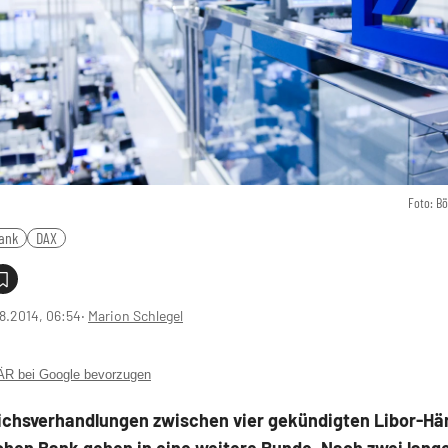
Foto: B
ank
DAX
8.2014, 06:54
‧
Marion Schlegel
 bei Google bevorzugen
eichsverhandlungen zwischen vier gekündigten Libor-Hä