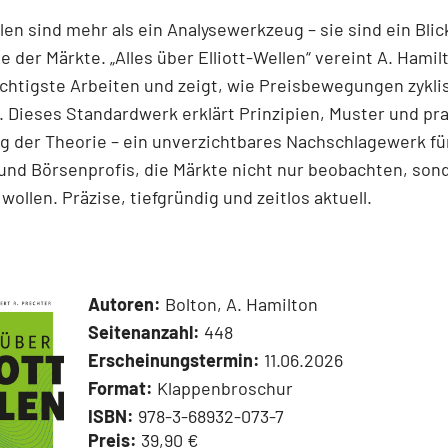
llen sind mehr als ein Analysewerkzeug – sie sind ein Blick
e der Märkte. „Alles über Elliott-Wellen“ vereint A. Hamil
chtigste Arbeiten und zeigt, wie Preisbewegungen zykli
 Dieses Standardwerk erklärt Prinzipien, Muster und pr
 der Theorie – ein unverzichtbares Nachschlagewerk für
und Börsenprofis, die Märkte nicht nur beobachten, son
wollen. Präzise, tiefgründig und zeitlos aktuell.
Autoren:
Bolton, A. Hamilton
Seitenanzahl:
448
Erscheinungstermin:
11.06.2026
Format:
Klappenbroschur
ISBN:
978-3-68932-073-7
Preis:
39,90 €