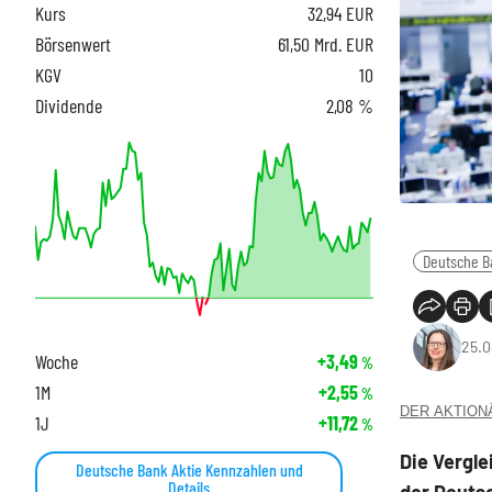
Kurs
32,94
EUR
Börsenwert
61,50 Mrd. EUR
KGV
10
Dividende
2,08 %
Deutsche B
25.0
Woche
+3,49
%
1M
+2,55
%
DER AKTIONÄR
1J
+11,72
%
Die Vergl
Deutsche Bank Aktie Kennzahlen und
Details