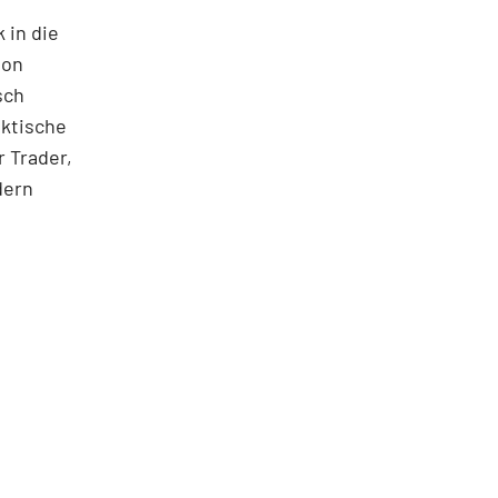
 in die
ton
sch
aktische
 Trader,
dern