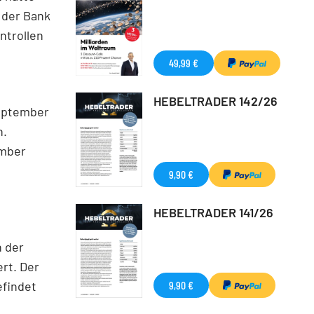
n der Bank
ntrollen
49,99 €
HEBELTRADER 142/26
September
n.
ember
g
9,90 €
HEBELTRADER 141/26
n der
rt. Der
efindet
9,90 €