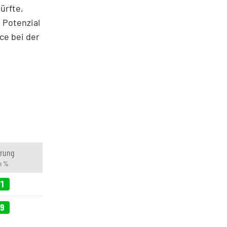
ürfte,
s Potenzial
ce bei der
rung
in %
81
69