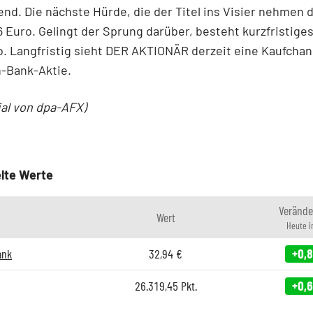
nd. Die nächste Hürde, die der Titel ins Visier nehmen d
26 Euro. Gelingt der Sprung darüber, besteht kurzfristige
o. Langfristig sieht DER AKTIONÄR derzeit eine Kaufchan
-Bank-Aktie.
ial von dpa-AFX)
lte Werte
Verände
Wert
Heute 
ank
32,94
€
+0,
26.319,45
Pkt.
+0,