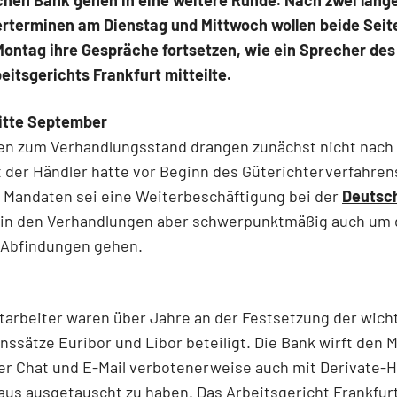
chen Bank gehen in eine weitere Runde. Nach zwei lang
erterminen am Dienstag und Mittwoch wollen beide Sei
Montag ihre Gespräche fortsetzen, wie ein Sprecher des
itsgerichts Frankfurt mitteilte.
Mitte September
ten zum Verhandlungsstand drangen zunächst nicht nach
 der Händler hatte vor Beginn des Güterichterverfahrens
r Mandaten sei eine Weiterbeschäftigung bei der
Deutsc
 in den Verhandlungen aber schwerpunktmäßig auch um 
 Abfindungen gehen.
itarbeiter waren über Jahre an der Festsetzung der wich
nssätze Euribor und Libor beteiligt. Die Bank wirft den
per Chat und E-Mail verbotenerweise auch mit Derivate-
us ausgetauscht zu haben. Das Arbeitsgericht Frankfur