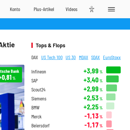
Aktie
Tops & Flops
DAX
US Tech 100
US 30
MDAX
SDAX
EuroStoxx
+3,99
tsche Bank
Infineon
%
+0,81
+3,40
%
SAP
%
+2,99
Scout24
%
+2,53
Siemens
%
+2,25
BMW
%
-1,13
Merck
%
-1,17
Beiersdorf
%