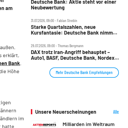
en
Deutsche Bank: Aktie steht vor einer
Neubewertung
ten am
31.07.2026, 09:00 ‧ Fabian Strebin
Starke Quartalszahlen, neue
Kursfantasie: Deutsche Bank nimmt
2028‑Ziele ins Visier
29.07.2026, 09:00 ‧ Thomas Bergmann
 außen.
DAX trotz Iran‑Angriff behauptet –
 erklärt,
Auto1, BASF, Deutsche Bank, Nordex,
hen Bank
.
Porsche AG und Redcare im Check
die Höhe
Mehr Deutsche Bank Empfehlungen
tigen
 Männern
Unsere Neuerscheinungen
Alle
Neuerscheinungen
Händlern im
Milliarden im Weltraum
t hatte