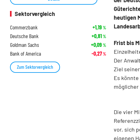
der Deuts
Gütericht
Sektorvergleich
heutigen 
Landesarbe
Commerzbank
+1,19
%
Deutsche Bank
+0,81
%
Frist bis 
Goldman Sachs
+0,09
%
Einzelhei
Bank of America
-0,27
%
Der Anwalt
Zum Sektorvergleich
Ziel seine
Es könnte
möglicher
Die vier M
Referenzzi
vor, sich 
eigenen Ha