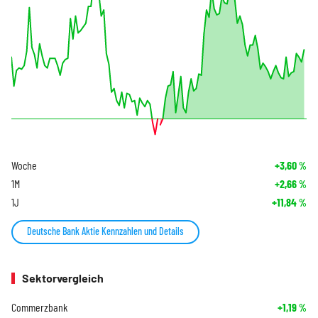
Woche
+3,60
%
1M
+2,66
%
1J
+11,84
%
Deutsche Bank Aktie Kennzahlen und Details
Sektorvergleich
Commerzbank
+1,19
%