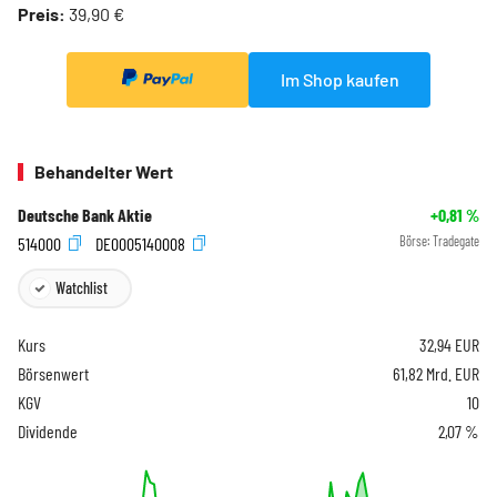
Preis:
39,90 €
Im Shop kaufen
Behandelter Wert
Deutsche Bank Aktie
+0,81
%
514000
DE0005140008
Börse:
Tradegate
Watchlist
Kurs
32,94
EUR
Börsenwert
61,82 Mrd. EUR
KGV
10
Dividende
2,07 %