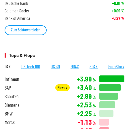
Deutsche Bank
+0,81
%
Goldman Sachs
+0,09
%
Bank of America
-0,27
%
Zum Sektorvergleich
Tops & Flops
DAX
US Tech 100
US 30
MDAX
SDAX
EuroStoxx
+3,99
Infineon
%
+3,40
SAP
News
%
+2,99
Scout24
%
+2,53
Siemens
%
+2,25
BMW
%
-1,13
Merck
%