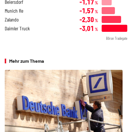
-1,17
Beiersdorf
%
-1,57
Munich Re
%
-2,30
Zalando
%
-3,01
Daimler Truck
%
Börse: Tradegate
Mehr zum Thema