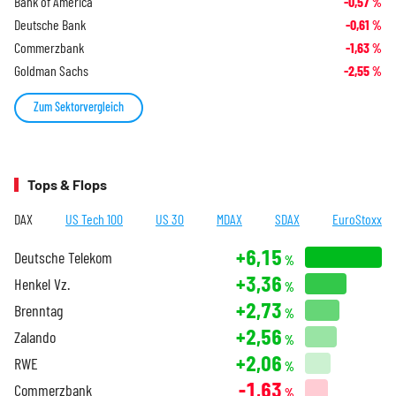
Bank of America
-0,57
%
Deutsche Bank
-0,61
%
Commerzbank
-1,63
%
Goldman Sachs
-2,55
%
Zum Sektorvergleich
Tops & Flops
DAX
US Tech 100
US 30
MDAX
SDAX
EuroStoxx
+6,15
Deutsche Telekom
%
+3,36
Henkel Vz.
%
+2,73
Brenntag
%
+2,56
Zalando
%
+2,06
RWE
%
-1,63
Commerzbank
%