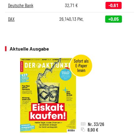
Deutsche Bank
32,71
€
-0,61
DAX
26.140,13
Pkt.
+0,05
Aktuelle Ausgabe
Nr. 33/26
8,90 €