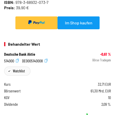
ISBN:
978-3-68932-073-7
Preis:
39,90 €
Im Shop kaufen
Behandelter Wert
Deutsche Bank Aktie
-0,61
%
514000
DE0005140008
Börse:
Tradegate
Watchlist
Kurs
32,71
EUR
Börsenwert
61,30 Mrd. EUR
KGV
10
Dividende
2,09 %