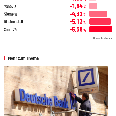
-1,84
Vonovia
%
-4,32
Siemens
%
-5,13
Rheinmetall
%
-5,38
Scout24
%
Börse: Tradegate
Mehr zum Thema