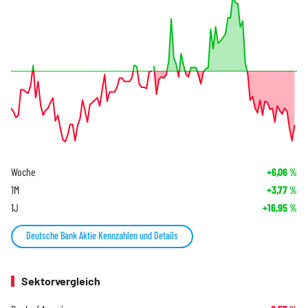
Woche
+6,06
%
1M
+3,77
%
1J
+16,95
%
Deutsche Bank Aktie Kennzahlen und Details
Sektorvergleich