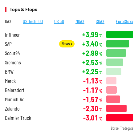
Tops & Flops
DAX
US Tech 100
US 30
MDAX
SDAX
EuroStoxx
+3,99
Infineon
%
+3,40
SAP
News
%
+2,99
Scout24
%
+2,53
Siemens
%
+2,25
BMW
%
-1,13
Merck
%
-1,17
Beiersdorf
%
-1,57
Munich Re
%
-2,30
Zalando
%
-3,01
Daimler Truck
%
Börse: Tradegate