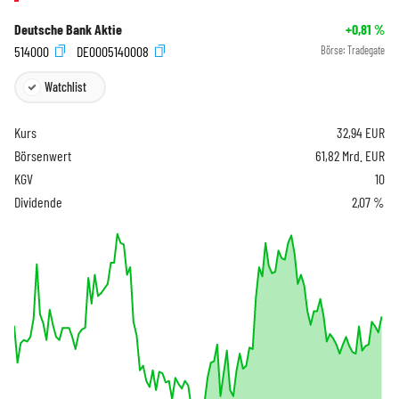
Deutsche Bank Aktie
+0,81
%
514000
DE0005140008
Börse:
Tradegate
Watchlist
Kurs
32,94
EUR
Börsenwert
61,82 Mrd. EUR
KGV
10
Dividende
2,07 %