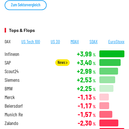
Zum Sektorvergleich
Tops & Flops
DAX
US Tech 100
US 30
MDAX
SDAX
EuroStoxx
+3,99
Infineon
%
+3,40
SAP
News
%
+2,99
Scout24
%
+2,53
Siemens
%
+2,25
BMW
%
-1,13
Merck
%
-1,17
Beiersdorf
%
-1,57
Munich Re
%
-2,30
Zalando
%