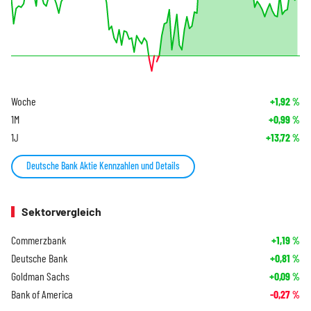
Woche
+1,92
%
1M
+0,99
%
1J
+13,72
%
Deutsche Bank Aktie Kennzahlen und Details
Sektorvergleich
Commerzbank
+1,19
%
Deutsche Bank
+0,81
%
Goldman Sachs
+0,09
%
Bank of America
-0,27
%