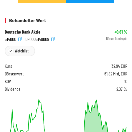
Behandelter Wert
Deutsche Bank Aktie
+0,81
%
514000
DE0005140008
Börse:
Tradegate
Watchlist
Kurs
32,94
EUR
Börsenwert
61,82 Mrd. EUR
KGV
10
Dividende
2,07 %