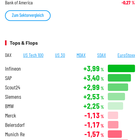
Bank of America
-0,27
%
Zum Sektorvergleich
Tops & Flops
DAX
US Tech 100
US 30
MDAX
SDAX
EuroStoxx
+3,99
Infineon
%
+3,40
SAP
%
+2,99
Scout24
%
+2,53
Siemens
%
+2,25
BMW
%
-1,13
Merck
%
-1,17
Beiersdorf
%
-1,57
Munich Re
%