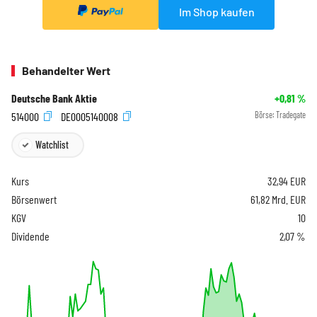
Im Shop kaufen
Behandelter Wert
Deutsche Bank Aktie
+0,81
%
514000
DE0005140008
Börse:
Tradegate
Watchlist
Kurs
32,94
EUR
Börsenwert
61,82 Mrd. EUR
KGV
10
Dividende
2,07 %