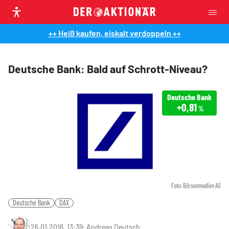
++ Heiß kaufen, eiskalt verdoppeln ++
Deutsche Bank: Bald auf Schrott-Niveau?
Deutsche Bank
+0,81
%
Foto: Börsenmedien AG
Deutsche Bank
DAX
26.01.2016, 13:39
‧
Andreas Deutsch