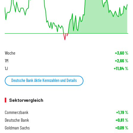
Woche
+3,60
%
1M
+2,66
%
1J
+11,84
%
Deutsche Bank Aktie Kennzahlen und Details
Sektorvergleich
Commerzbank
+1,19
%
Deutsche Bank
+0,81
%
Goldman Sachs
+0,09
%