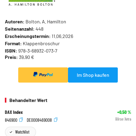
Autoren:
Bolton, A. Hamilton
Seitenanzahl:
448
Erscheinungstermin:
11.06.2026
Format:
Klappenbroschur
ISBN:
978-3-68932-073-7
Preis:
39,90 €
Im Shop kaufen
Behandelter Wert
DAX Index
+0,50
%
846900
DE0008469008
Börse:
Xetra
Watchlist