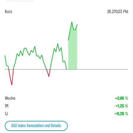
Kurs
26.270,03
Pkt
Woche
+2,06
%
1M
+1,25
%
1J
+9,26
%
DAX Index Kennzahlen und Details