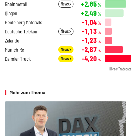
+2,85
Rheinmetall
News
%
+2,49
Qiagen
%
-1,04
Heidelberg Materials
%
-1,13
Deutsche Telekom
News
%
-1,23
Zalando
%
-2,87
Munich Re
News
%
-4,20
Daimler Truck
News
%
Börse: Tradegate
Mehr zum Thema