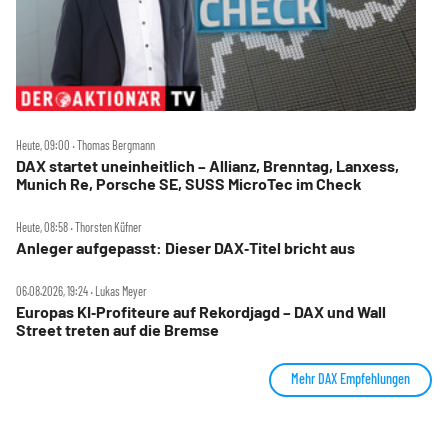
Heute, 09:00 ‧ Thomas Bergmann
DAX startet uneinheitlich – Allianz, Brenntag, Lanxess,
Munich Re, Porsche SE, SUSS MicroTec im Check
Heute, 08:58 ‧ Thorsten Küfner
Anleger aufgepasst: Dieser DAX‑Titel bricht aus
06.08.2026, 19:24 ‧ Lukas Meyer
Europas KI‑Profiteure auf Rekordjagd – DAX und Wall
Street treten auf die Bremse
Mehr DAX Empfehlungen