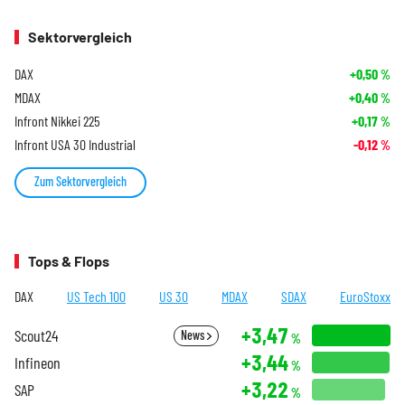
Sektorvergleich
DAX
+0,50
%
MDAX
+0,40
%
Infront Nikkei 225
+0,17
%
Infront USA 30 Industrial
-0,12
%
Zum Sektorvergleich
Tops & Flops
DAX
US Tech 100
US 30
MDAX
SDAX
EuroStoxx
+3,47
Scout24
News
%
+3,44
Infineon
%
+3,22
SAP
%