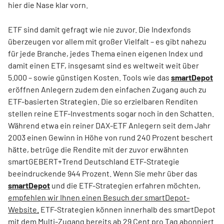
hier die Nase klar vorn.
ETF sind damit gefragt wie nie zuvor. Die Indexfonds
überzeugen vor allem mit großer Vielfalt – es gibt nahezu
für jede Branche, jedes Thema einen eigenen Index und
damit einen ETF, insgesamt sind es weltweit weit über
5.000 – sowie günstigen Kosten. Tools wie das
smartDepot
eröffnen Anlegern zudem den einfachen Zugang auch zu
ETF-basierten Strategien. Die so erzielbaren Renditen
stellen reine ETF-Investments sogar noch in den Schatten.
Während etwa ein reiner DAX-ETF Anlegern seit dem Jahr
2003 einen Gewinn in Höhe von rund 240 Prozent beschert
hätte, betrüge die Rendite mit der zuvor erwähnten
smartGEBERT+Trend Deutschland ETF-Strategie
beeindruckende 944 Prozent. Wenn Sie mehr über das
smartDepot
und die ETF-Strategien erfahren möchten,
empfehlen wir Ihnen einen Besuch der smartDepot-
Website.
ETF-Strategien können innerhalb des smartDepot
mit dem Multi-Zugang bereits ab 29 Cent pro Tag abonniert