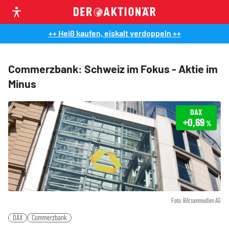
++ Heiß kaufen, eiskalt verdoppeln ++
Commerzbank: Schweiz im Fokus - Aktie im
Minus
DAX
+0,69
%
Foto: Börsenmedien AG
DAX
Commerzbank