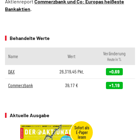
Aktienreport
Commerzbank und Co: Europas heißeste
Bankaktien
.
Behandelte Werte
Veränderung
Name
Wert
Heute in %
DAX
26.319,45
Pkt.
+0,69
Commerzbank
39,17
€
+1,19
Aktuelle Ausgabe