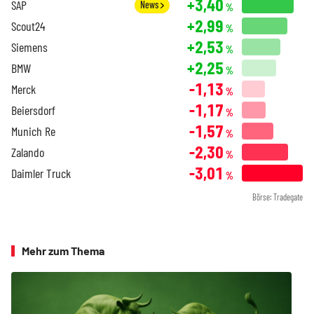
+3,40
SAP
News
%
+2,99
Scout24
%
+2,53
Siemens
%
+2,25
BMW
%
-1,13
Merck
%
-1,17
Beiersdorf
%
-1,57
Munich Re
%
-2,30
Zalando
%
-3,01
Daimler Truck
%
Börse: Tradegate
Mehr zum Thema