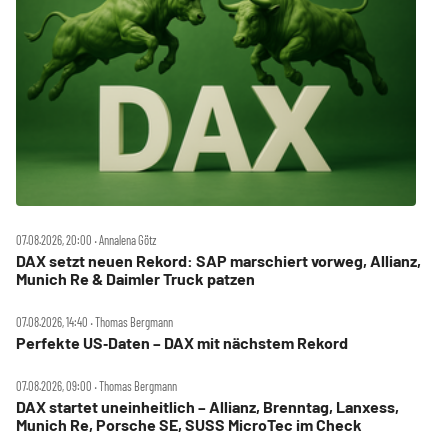
07.08.2026, 20:00 ‧ Annalena Götz
DAX setzt neuen Rekord: SAP marschiert vorweg, Allianz,
Munich Re & Daimler Truck patzen
07.08.2026, 14:40 ‧ Thomas Bergmann
Perfekte US‑Daten – DAX mit nächstem Rekord
07.08.2026, 09:00 ‧ Thomas Bergmann
DAX startet uneinheitlich – Allianz, Brenntag, Lanxess,
Munich Re, Porsche SE, SUSS MicroTec im Check