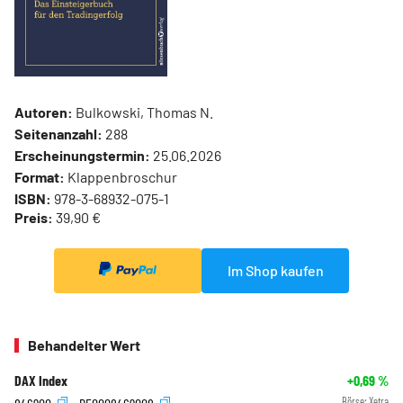
Autoren:
Bulkowski, Thomas N.
Seitenanzahl:
288
Erscheinungstermin:
25.06.2026
Format:
Klappenbroschur
ISBN:
978-3-68932-075-1
Preis:
39,90 €
Im Shop kaufen
Behandelter Wert
DAX Index
+0,69
%
Börse:
Xetra