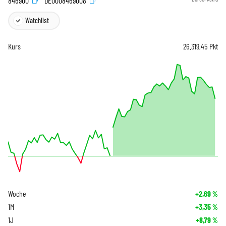
846900
DE0008469008
Watchlist
Kurs
26.319,45
Pkt
Woche
+2,69
%
1M
+3,35
%
1J
+8,79
%