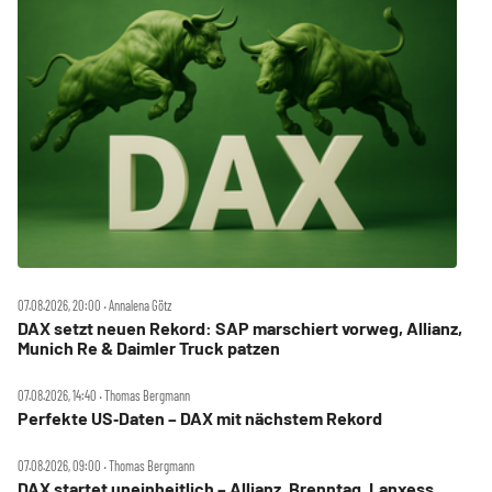
07.08.2026, 20:00 ‧ Annalena Götz
DAX setzt neuen Rekord: SAP marschiert vorweg, Allianz,
Munich Re & Daimler Truck patzen
07.08.2026, 14:40 ‧ Thomas Bergmann
Perfekte US‑Daten – DAX mit nächstem Rekord
07.08.2026, 09:00 ‧ Thomas Bergmann
DAX startet uneinheitlich – Allianz, Brenntag, Lanxess,