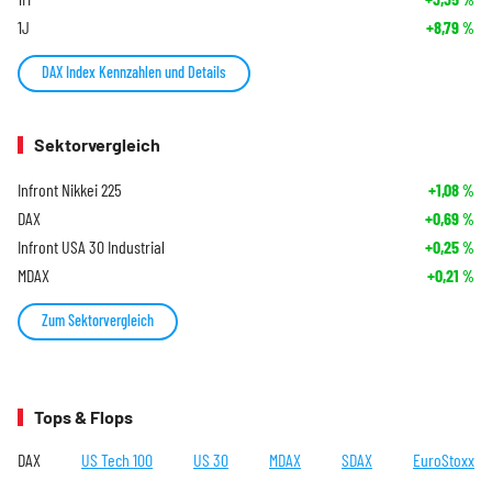
1J
+8,79
%
DAX Index Kennzahlen und Details
Sektorvergleich
Infront Nikkei 225
+1,08
%
DAX
+0,69
%
Infront USA 30 Industrial
+0,25
%
MDAX
+0,21
%
Zum Sektorvergleich
Tops & Flops
DAX
US Tech 100
US 30
MDAX
SDAX
EuroStoxx