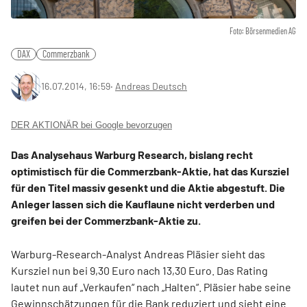
Foto: Börsenmedien AG
DAX
Commerzbank
16.07.2014, 16:59
‧
Andreas Deutsch
DER AKTIONÄR bei Google bevorzugen
Das Analysehaus Warburg Research, bislang recht
optimistisch für die Commerzbank-Aktie, hat das Kursziel
für den Titel massiv gesenkt und die Aktie abgestuft. Die
Anleger lassen sich die Kauflaune nicht verderben und
greifen bei der Commerzbank-Aktie zu.
Warburg-Research-Analyst Andreas Pläsier sieht das
Kursziel nun bei 9,30 Euro nach 13,30 Euro. Das Rating
lautet nun auf „Verkaufen“ nach „Halten“. Pläsier habe seine
Gewinnschätzungen für die Bank reduziert und sieht eine