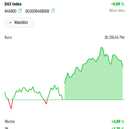
DAX Index
+0,69
%
846900
DE0008469008
Börse:
Xetra
Watchlist
Kurs
26.319,45
Pkt
Woche
+2,69
%
1M
+3,35
%