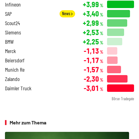
+3,99
Infineon
%
+3,40
SAP
News
%
+2,99
Scout24
%
+2,53
Siemens
%
+2,25
BMW
%
-1,13
Merck
%
-1,17
Beiersdorf
%
-1,57
Munich Re
%
-2,30
Zalando
%
-3,01
Daimler Truck
%
Börse: Tradegate
Mehr zum Thema