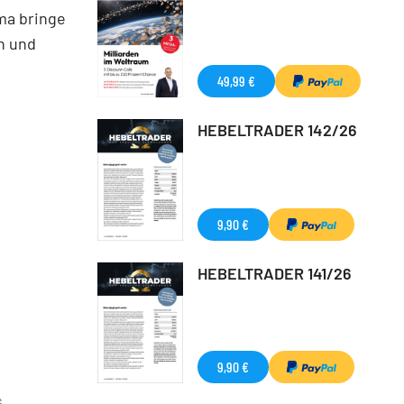
ma bringe
n und
49,99 €
HEBELTRADER 142/26
9,90 €
HEBELTRADER 141/26
9,90 €
G