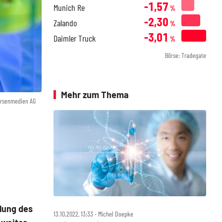
-1,57
Munich Re
%
-2,30
Zalando
%
-3,01
Daimler Truck
%
Börse: Tradegate
Mehr zum Thema
örsenmedien AG
lung des
13.10.2022, 13:33 ‧ Michel Doepke