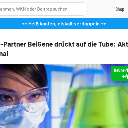
++ Heiß kaufen, eiskalt verdoppeln ++
-Partner BeiGene drückt auf die Tube: Akt
nal
+4