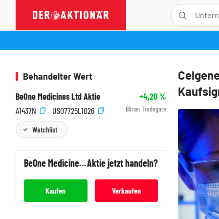
Celgene
Behandelter Wert
Kaufsig
BeOne Medicines Ltd Aktie
+4,20
%
Börse:
Tradegate
A1437N
US07725L1026
Watchlist
BeOne Medicines Ltd
Aktie jetzt handeln?
Kaufen
Verkaufen