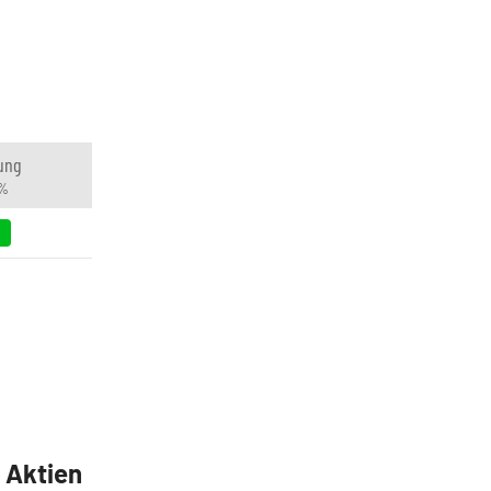
ung
 %
5 Aktien