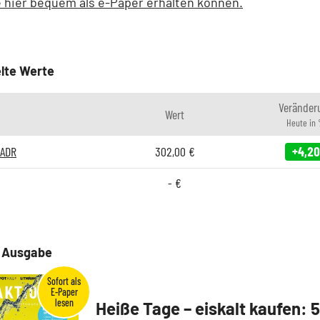
 hier bequem als e-Paper erhalten können.
lte Werte
Veränder
Wert
Heute in
.ADR
302,00
€
+4,20
-
€
e Ausgabe
Heiße Tage – eiskalt kaufen: 