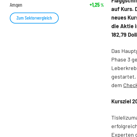
Flaggschif
Amgen
+1,25
%
auf Kurs. 
neues Kurs
Zum Sektorvergleich
die Aktie
182,79 Dol
Das Hauptp
Phase 3 ge
Leberkrebs
gestartet,
dem
Check
Kursziel 2
Tislelizum
erfolgreic
Experten d