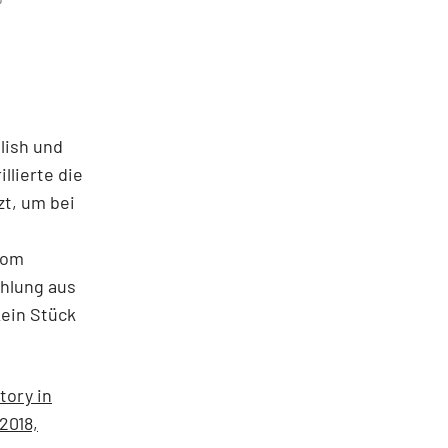
lish und
llierte die
zt, um bei
vom
ehlung aus
Kein Stück
tory in
2018,