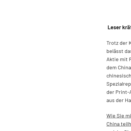
Leser kräf
Trotz der 
belässt da
Aktie mit 
dem China
chinesisc
Spezialrep
der Print-
aus der H
Wie Sie m
China teil