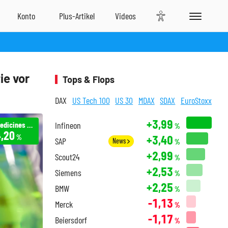
ie vor
Tops & Flops
DAX
US Tech 100
US 30
MDAX
SDAX
EuroStoxx
+3,99
BeOne Medicines Ltd
Infineon
%
,20
+3,40
%
SAP
News
%
+2,99
Scout24
%
+2,53
Siemens
%
+2,25
BMW
%
-1,13
Merck
%
-1,17
Beiersdorf
%