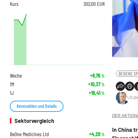
Kurs
302,00
EUR
BEIGENE SP
Woche
+8,76
%
1M
+10,37
%
1J
+16,41
%
11.0
Kennzahlen und Details
DER AKTIONÄR
Sektorvergleich
In China t
BeOne Medicines Ltd
+4,20
%