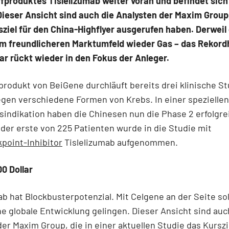
fproduktes Tislelizumab weiter voran und befindet sich
Dieser Ansicht sind auch die Analysten der Maxim Group,
ziel für den China-Highflyer ausgerufen haben. Derweil
 im freundlicheren Marktumfeld wieder Gas – das Rekord
lar rückt wieder in den Fokus der Anleger.
rodukt von BeiGene durchläuft bereits drei klinische St
gen verschiedene Formen von Krebs. In einer speziellen
indikation haben die Chinesen nun die Phase 2 erfolgre
 der erste von 225 Patienten wurde in die Studie mit
point-Inhibitor
Tislelizumab aufgenommen.
00 Dollar
ab hat Blockbusterpotenzial. Mit Celgene an der Seite sol
he globale Entwicklung gelingen. Dieser Ansicht sind auc
er Maxim Group, die in einer aktuellen Studie das Kurszie