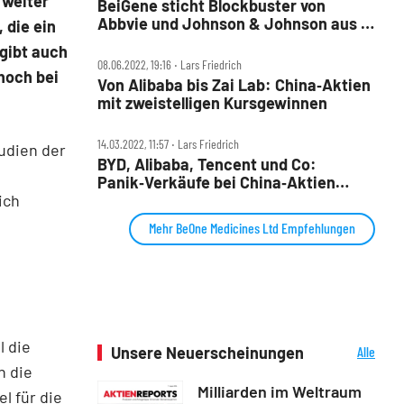
 weiter
BeiGene sticht Blockbuster von
Abbvie und Johnson & Johnson aus –
 die ein
Aktie schießt 20 Prozent nach oben
 gibt auch
08.06.2022, 19:16 ‧ Lars Friedrich
hoch bei
Von Alibaba bis Zai Lab: China‑Aktien
mit zweistelligen Kursgewinnen
14.03.2022, 11:57 ‧ Lars Friedrich
udien der
BYD, Alibaba, Tencent und Co:
Panik‑Verkäufe bei China‑Aktien
ich
erreichen historische Ausmaße
Mehr BeOne Medicines Ltd Empfehlungen
l die
Unsere Neuerscheinungen
Alle
Neuerscheinungen
h die
Milliarden im Weltraum
l für die