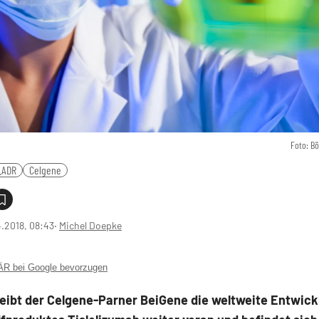
Foto: B
.ADR
Celgene
4.2018, 08:43
‧
Michel Doepke
 bei Google bevorzugen
reibt der Celgene-Parner BeiGene die weltweite Entwick