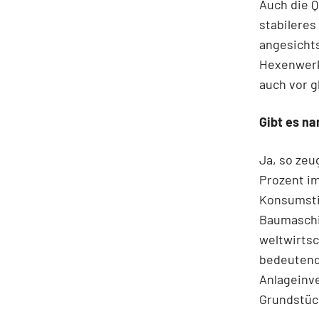
Auch die 
stabileres
angesichts
Hexenwerk.
auch vor g
Gibt es na
Ja, so zeu
Prozent im
Konsumsti
Baumaschin
weltwirtsc
bedeutende
Anlageinv
Grundstück