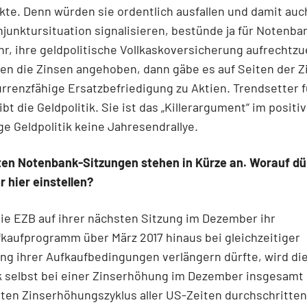
te. Denn würden sie ordentlich ausfallen und damit auc
njunktursituation signalisieren, bestünde ja für Notenba
r, ihre geldpolitische Vollkaskoversicherung aufrechtzu
en die Zinsen angehoben, dann gäbe es auf Seiten der Z
rrenzfähige Ersatzbefriedigung zu Aktien. Trendsetter f
ibt die Geldpolitik. Sie ist das „Killerargument“ im positi
e Geldpolitik keine Jahresendrallye.
ten Notenbank-Sitzungen stehen in Kürze an. Worauf dü
r hier einstellen?
e EZB auf ihrer nächsten Sitzung im Dezember ihr
kaufprogramm über März 2017 hinaus bei gleichzeitiger
g ihrer Aufkaufbedingungen verlängern dürfte, wird di
 selbst bei einer Zinserhöhung im Dezember insgesamt
ten Zinserhöhungszyklus aller US-Zeiten durchschritten