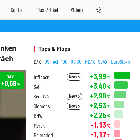
anken
Tops & Flops
räch
DAX
US Tech 100
US 30
MDAX
SDAX
EuroStoxx
+3,99
DAX
Infineon
News
%
+0,69
+3,40
%
SAP
%
+2,99
Scout24
News
%
+2,53
Siemens
News
%
+2,25
BMW
%
-1,13
Merck
%
-1,17
Beiersdorf
%