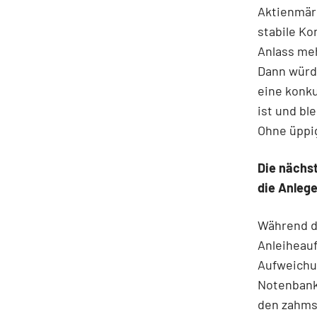
Aktienmärk
stabile Ko
Anlass meh
Dann würd
eine konku
ist und ble
Ohne üppig
Die nächs
die Anlege
Während di
Anleiheauf
Aufweichun
Notenbank
den zahms