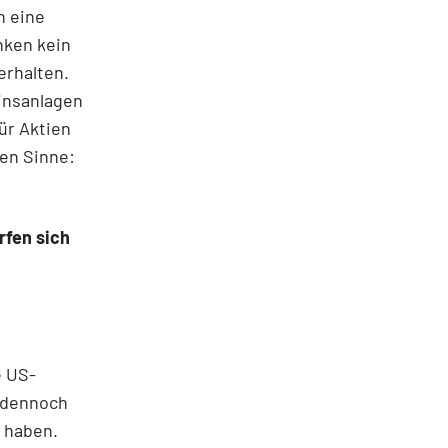
h eine
nken kein
erhalten.
insanlagen
ür Aktien
ven Sinne:
rfen sich
e US-
 dennoch
 haben.