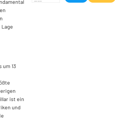
undamental
gen
in
e Lage
s um 13
ößte
ierigen
lar ist ein
riken und
ie