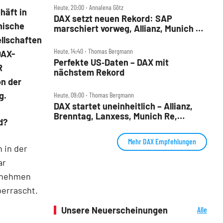
Heute, 20:00 ‧ Annalena Götz
häft in
DAX setzt neuen Rekord: SAP
nische
marschiert vorweg, Allianz, Munich Re
& Daimler Truck patzen
llschaften
Heute, 14:40 ‧ Thomas Bergmann
DAX-
Perfekte US‑Daten – DAX mit
R
nächstem Rekord
n der
g.
Heute, 09:00 ‧ Thomas Bergmann
DAX startet uneinheitlich – Allianz,
Brenntag, Lanxess, Munich Re,
d?
Porsche SE, SUSS MicroTec im Check
Mehr DAX Empfehlungen
 in der
ar
ernehmen
berrascht.
Unsere Neuerscheinungen
Alle
Neuerscheinungen