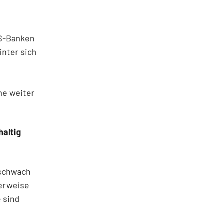
US-Banken
inter sich
ne weiter
haltig
 schwach
lerweise
 sind