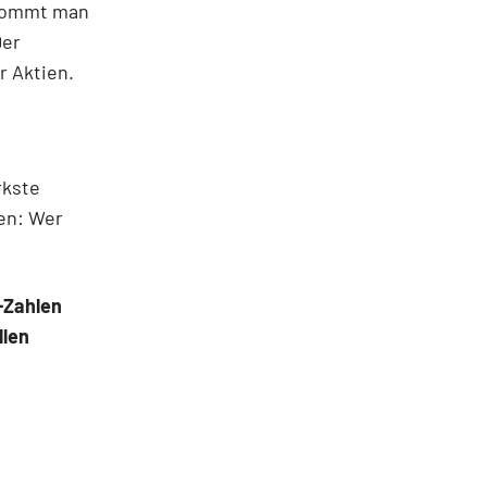
 kommt man
Der
r Aktien.
rkste
sen: Wer
-Zahlen
llen