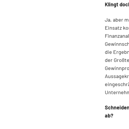
Klingt doc
Ja, aber m
Einsatz ko
Finanzanal
Gewinnschä
die Ergebn
der Großte
Gewinnpro
Aussagekr
eingeschr
Unternehme
Schneiden
ab?