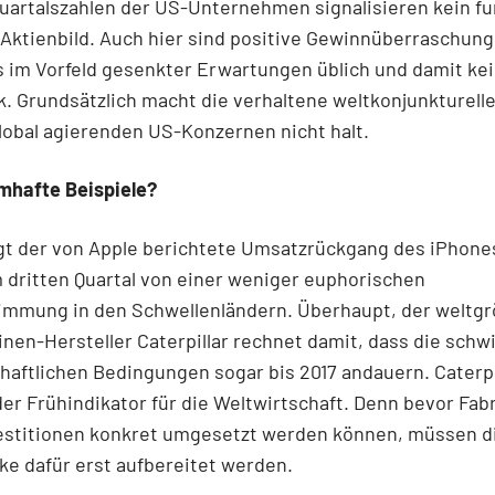
Quartalszahlen der US-Unternehmen signalisieren kein f
 Aktienbild. Auch hier sind positive Gewinnüberraschun
 im Vorfeld gesenkter Erwartungen üblich und damit ke
 Grundsätzlich macht die verhaltene weltkonjunkturell
lobal agierenden US-Konzernen nicht halt.
mhafte Beispiele?
gt der von Apple berichtete Umsatzrückgang des iPhone
 dritten Quartal von einer weniger euphorischen
mmung in den Schwellenländern. Überhaupt, der weltgr
en-Hersteller Caterpillar rechnet damit, dass die schw
haftlichen Bedingungen sogar bis 2017 andauern. Caterpil
r Frühindikator für die Weltwirtschaft. Denn bevor Fab
estitionen konkret umgesetzt werden können, müssen d
e dafür erst aufbereitet werden.