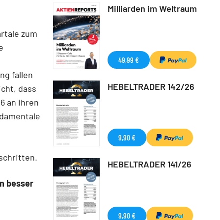
Milliarden im Weltraum
artale zum
e
49,99 €
ng fallen
HEBELTRADER 142/26
icht, dass
6 an ihren
ndamentale
9,90 €
schritten.
HEBELTRADER 141/26
nn besser
9,90 €