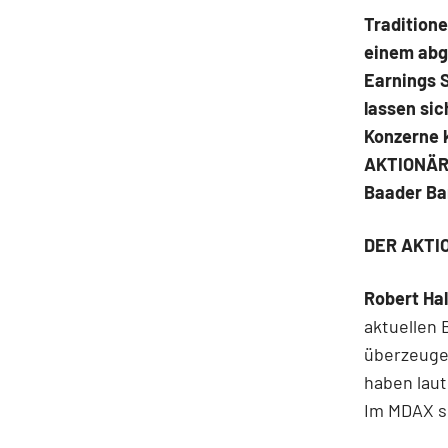
Traditione
einem abg
Earnings 
lassen sic
Konzerne 
AKTIONÄR 
Baader Ban
DER AKTIO
Robert Hal
aktuellen 
überzeuge
haben lau
Im MDAX si