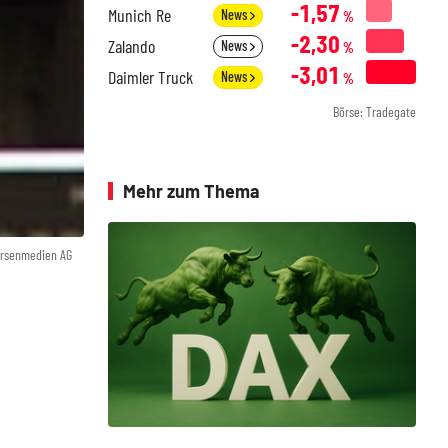
-1,57
Munich Re
News
%
-2,30
Zalando
News
%
-3,01
Daimler Truck
News
%
Börse: Tradegate
Mehr zum Thema
örsenmedien AG