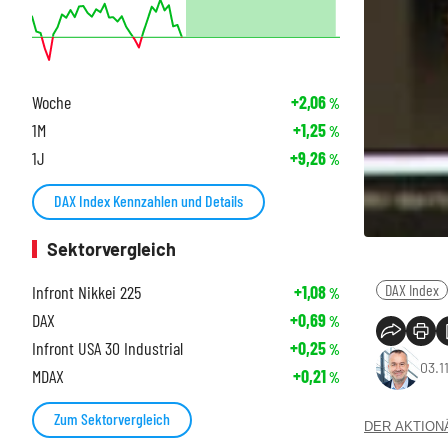
Woche
+2,06
%
1M
+1,25
%
1J
+9,26
%
DAX Index Kennzahlen und Details
Sektorvergleich
DAX Index
Infront Nikkei 225
+1,08
%
DAX
+0,69
%
Infront USA 30 Industrial
+0,25
%
03.1
MDAX
+0,21
%
Zum Sektorvergleich
DER AKTIONÄR