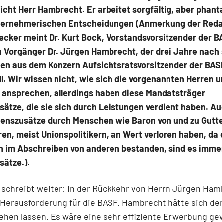
nicht Herr Hambrecht. Er arbeitet sorgfältig, aber phanta
ternehmerischen Entscheidungen (Anmerkung der Reda
ecker meint Dr. Kurt Bock, Vorstandsvorsitzender der 
n Vorgänger Dr. Jürgen Hambrecht, der drei Jahre nach
en aus dem Konzern Aufsichtsratsvorsitzender der BAS
l. Wir wissen nicht, wie sich die vorgenannten Herren 
 ansprechen, allerdings haben diese Mandatsträger
ätze, die sie sich durch Leistungen verdient haben. A
enszusätze durch Menschen wie Baron von und zu Gutt
en, meist Unionspolitikern, an Wert verloren haben, da
n im Abschreiben von anderen bestanden, sind es imme
ätze.).
 schreibt weiter: In der Rückkehr von Herrn Jürgen Ham
 Herausforderung für die BASF. Hambrecht hätte sich de
ehen lassen. Es wäre eine sehr effiziente Erwerbung g