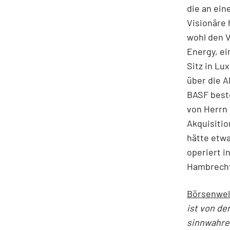
die an ein
Visionäre
wohl den V
Energy, ei
Sitz in Lu
über die A
BASF beste
von Herrn
Akquisitio
hätte etw
operiert i
Hambrecht 
Börsenwel
ist von d
sinnwahre