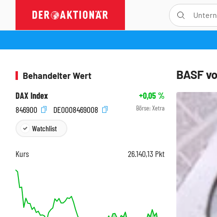
BASF vo
Behandelter Wert
DAX Index
+0,05
%
Börse:
Xetra
846900
DE0008469008
Watchlist
Kurs
26.140,13
Pkt