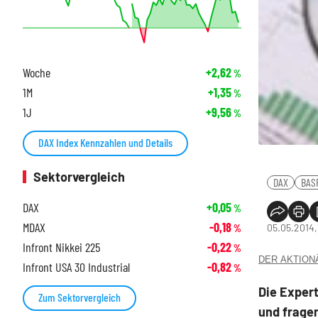
Woche
+2,62
%
1M
+1,35
%
1J
+9,56
%
DAX Index Kennzahlen und Details
Sektorvergleich
DAX
BAS
DAX
+0,05
%
MDAX
-0,18
05.05.2014,
%
Infront Nikkei 225
-0,22
%
DER AKTIONÄR
Infront USA 30 Industrial
-0,82
%
Die Exper
Zum Sektorvergleich
und frage