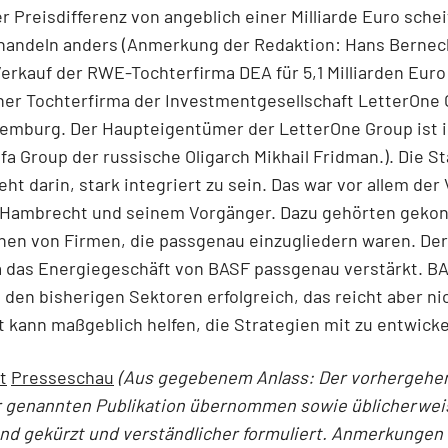
er Preisdifferenz von angeblich einer Milliarde Euro schei
 handeln anders (Anmerkung der Redaktion: Hans Bernec
erkauf der RWE-Tochterfirma DEA für 5,1 Milliarden Euro 
ner Tochterfirma der Investmentgesellschaft LetterOne
xemburg. Der Haupteigentümer der LetterOne Group ist i
lfa Group der russische Oligarch Mikhail Fridman.). Die S
ht darin, stark integriert zu sein. Das war vor allem der
 Hambrecht und seinem Vorgänger. Dazu gehörten geko
nen von Firmen, die passgenau einzugliedern waren. De
a das Energiegeschäft von BASF passgenau verstärkt. B
n den bisherigen Sektoren erfolgreich, das reicht aber ni
kann maßgeblich helfen, die Strategien mit zu entwicke
t
Presseschau
(Aus gegebenem Anlass: Der vorhergehe
er genannten Publikation übernommen sowie üblicherwei
nd gekürzt und verständlicher formuliert. Anmerkungen