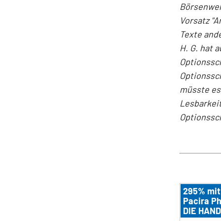
Börsenwel
Vorsatz "
Texte and
H. G. hat 
Optionssch
Optionssch
müsste es 
Lesbarkeit
Optionssch
295% mit
Pacira P
DIE HAND