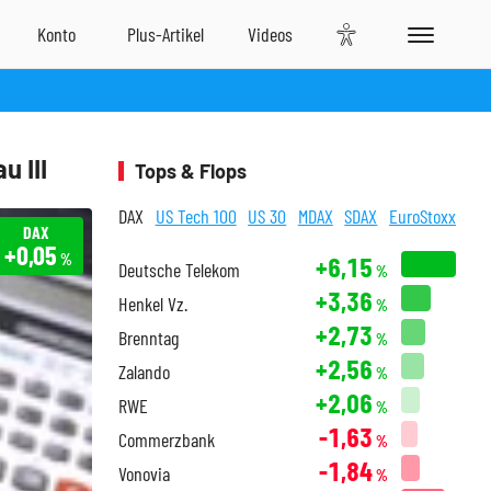
 III
Tops & Flops
DAX
US Tech 100
US 30
MDAX
SDAX
EuroStoxx
DAX
+0,05
%
+6,15
Deutsche Telekom
%
+3,36
Henkel Vz.
%
+2,73
Brenntag
%
+2,56
Zalando
%
+2,06
RWE
%
-1,63
Commerzbank
%
-1,84
Vonovia
%