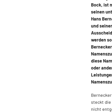
Bock, ist 
seinen un
Hans Bern
und seine
Ausscheid
werden sol
Bernecker
Namenszus
diese Nam
oder ander
Leistunge
Namenszus
Bernecker
steckt die
nicht entg