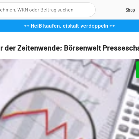
++ Heiß kaufen, eiskalt verdoppeln ++
r der Zeitenwende; Börsenwelt Presseschau