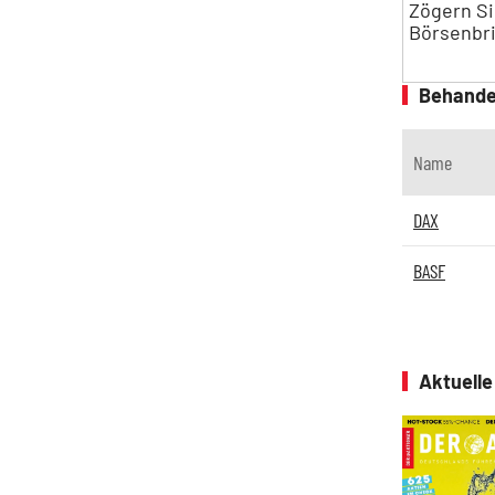
Zögern Si
Börsenbri
Behande
Name
DAX
BASF
Aktuell