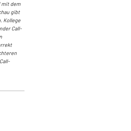
d mit dem
chau gibt
.
Kollege
nder Call-
n
rrekt
ichteren
Call-