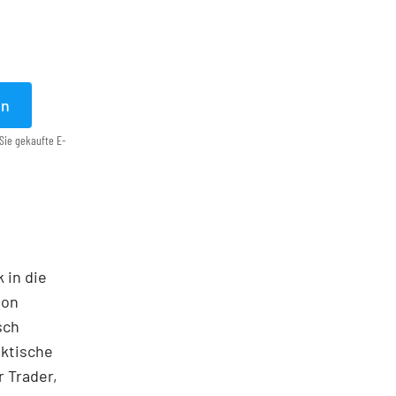
en
Sie gekaufte E-
 in die
ton
sch
aktische
 Trader,