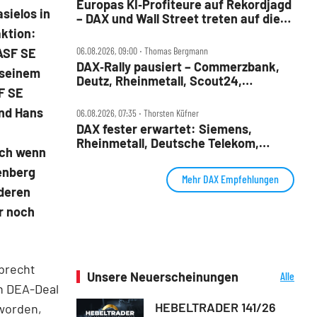
Europas KI‑Profiteure auf Rekordjagd
sielos in
– DAX und Wall Street treten auf die
Bremse
ktion:
06.08.2026, 09:00 ‧ Thomas Bergmann
BASF SE
DAX‑Rally pausiert – Commerzbank,
 seinem
Deutz, Rheinmetall, Scout24,
F SE
Siemens, SUSS, United Internet im
Check
und Hans
06.08.2026, 07:35 ‧ Thorsten Küfner
DAX fester erwartet: Siemens,
Rheinmetall, Deutsche Telekom,
uch wenn
Merck und Commerzbank im Fokus
enberg
Mehr DAX Empfehlungen
 deren
r noch
brecht
Unsere Neuerscheinungen
Alle
n DEA-Deal
Neuerscheinungen
HEBELTRADER 141/26
eworden,