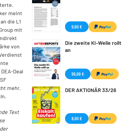
terte.
ker meint
an die L1
9,90 €
 Group mit
ndirekt
Die zweite KI-Welle rollt
tärke von
an
 Verdienst
nnte
r DEA-Deal
99,99 €
ASF
cht mehr.
DER AKTIONÄR 33/26
ln.
nde Text
8,90 €
se
 der