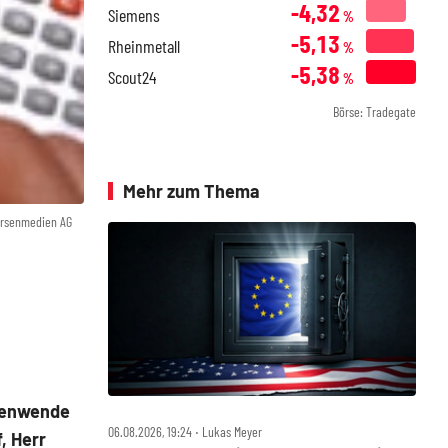
-4,32
Siemens
%
-5,13
Rheinmetall
%
-5,38
Scout24
%
Börse: Tradegate
Mehr zum Thema
örsenmedien AG
itenwende
06.08.2026, 19:24 ‧ Lukas Meyer
, Herr