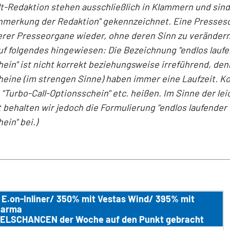
t-Redaktion stehen ausschließlich in Klammern und sin
Anmerkung der Redaktion" gekennzeichnet. Eine Presses
erer Presseorgane wieder, ohne deren Sinn zu verändern
auf folgendes hingewiesen: Die Bezeichnung "endlos laufe
ein" ist nicht korrekt beziehungsweise irreführend, den
eine (im strengen Sinne) haben immer eine Laufzeit. Ko
"Turbo-Call-Optionsschein" etc. heißen. Im Sinne der le
 behalten wir jedoch die Formulierung "endlos laufender 
ein" bei.)
 E.on-Inliner/ 350% mit Vestas Wind/ 395% mit
harma
ELSCHANCEN der Woche auf den Punkt gebracht