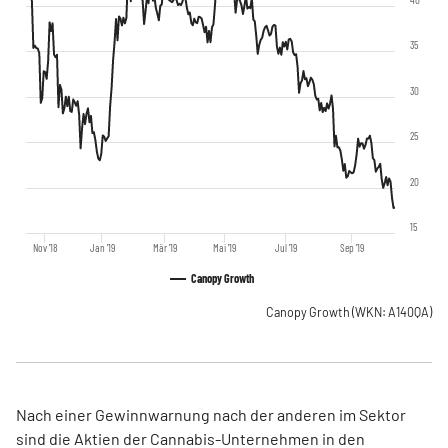
35
30
25
20
15
Nov '18
Jan '19
Mär '19
Mai '19
Jul '19
Sep '19
Canopy Growth
Canopy Growth
(WKN: A140QA)
Nach einer Gewinnwarnung nach der anderen im Sektor
sind die Aktien der Cannabis-Unternehmen in den