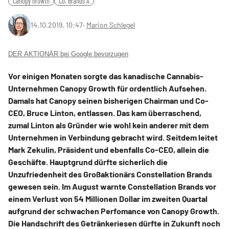
Canopy Growth
Co. Brands A
14.10.2019, 10:47
‧
Marion Schlegel
DER AKTIONÄR bei Google bevorzugen
Vor einigen Monaten sorgte das kanadische Cannabis-
Unternehmen Canopy Growth für ordentlich Aufsehen.
Damals hat Canopy seinen bisherigen Chairman und Co-
CEO, Bruce Linton, entlassen. Das kam überraschend,
zumal Linton als Gründer wie wohl kein anderer mit dem
Unternehmen in Verbindung gebracht wird. Seitdem leitet
Mark Zekulin, Präsident und ebenfalls Co-CEO, allein die
Geschäfte. Hauptgrund dürfte sicherlich die
Unzufriedenheit des Großaktionärs Constellation Brands
gewesen sein. Im August warnte Constellation Brands vor
einem Verlust von 54 Millionen Dollar im zweiten Quartal
aufgrund der schwachen Perfomance von Canopy Growth.
Die Handschrift des Getränkeriesen dürfte in Zukunft noch