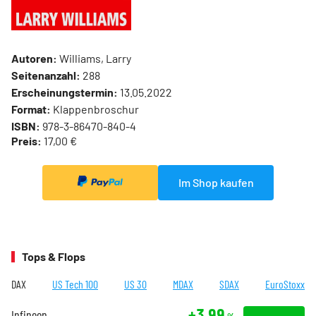
Autoren:
Williams, Larry
Seitenanzahl:
288
Erscheinungstermin:
13.05.2022
Format:
Klappenbroschur
ISBN:
978-3-86470-840-4
Preis:
17,00 €
Im Shop kaufen
Tops & Flops
DAX
US Tech 100
US 30
MDAX
SDAX
EuroStoxx
+3,99
Infineon