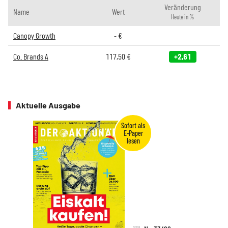
Veränderung
Name
Wert
Heute in %
Canopy Growth
-
€
Co. Brands A
117,50
€
+2,61
Aktuelle Ausgabe