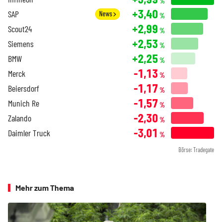
%
+3,40
SAP
News
%
+2,99
Scout24
%
+2,53
Siemens
%
+2,25
BMW
%
-1,13
Merck
%
-1,17
Beiersdorf
%
-1,57
Munich Re
%
-2,30
Zalando
%
-3,01
Daimler Truck
%
Börse: Tradegate
Mehr zum Thema