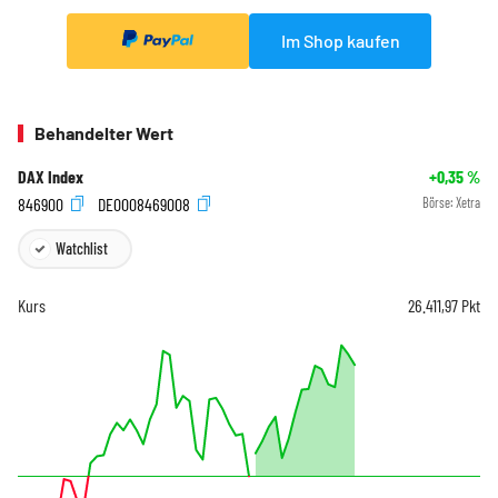
Im Shop kaufen
Behandelter Wert
DAX Index
+0,35
%
846900
DE0008469008
Börse:
Xetra
Watchlist
Kurs
26.411,97
Pkt