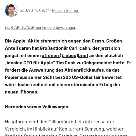
13.10.2014, 09:34
‧
Florian Söllner
DER AKTIONÄR bei Google bevorzugen
Die Apple-Aktie stemmt sich gegen den Crash. Großen
Anteil daran hat Großaktionär Carl Icahn, der jetzt sich
jüngst mit einem
offenen (Liebes)brief
an den plötzlich
„idealen CEO für Apple“ Tim Cook zurückgemeldet hatte. Er
fordert die Ausweitung des Aktienrückkaufes, da das
Papier aus seiner Sicht bei 203 US-Dollar fair bewertet
wäre. Icahn rechnet mit einem stürmischen Erfolg der
neuen iPhones.
Mercedes versus Volkswagen
Hauptargument des Milliardärs ist ein interessanter
Vergleich. Im Hinblick auf Konkurrent Samsung, welcher
ähnliche Preise für seine Premium-Smartphones verlangt,