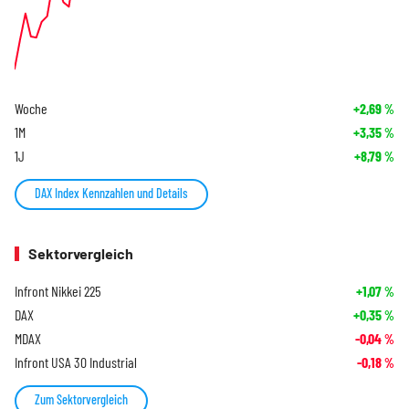
Woche
+2,69
%
1M
+3,35
%
1J
+8,79
%
DAX Index Kennzahlen und Details
Sektorvergleich
Infront Nikkei 225
+1,07
%
DAX
+0,35
%
MDAX
-0,04
%
Infront USA 30 Industrial
-0,18
%
Zum Sektorvergleich