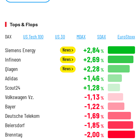
Tops & Flops
DAX
US Tech 100
US 30
MDAX
SDAX
EuroStoxx
+2,84
Siemens Energy
News
%
+2,69
Infineon
News
%
+2,28
Qiagen
News
%
+1,46
Adidas
%
+1,28
Scout24
%
-1,13
Volkswagen Vz.
%
-1,22
Bayer
%
-1,69
Deutsche Telekom
%
-1,85
Beiersdorf
%
-2,00
Brenntag
%