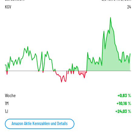
KGV
24
Woche
+0,83
%
1M
+10,16
%
1J
+24,03
%
Amazon Aktie Kennzahlen und Details