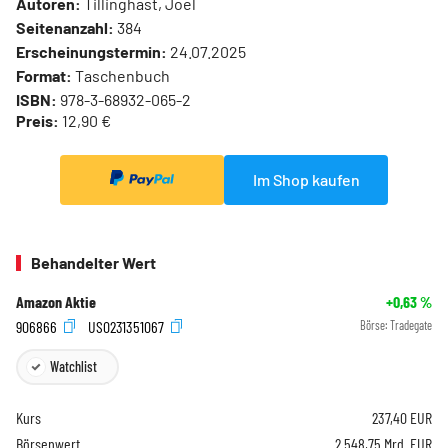
Autoren:
Tillinghast, Joel
Seitenanzahl:
384
Erscheinungstermin:
24.07.2025
Format:
Taschenbuch
ISBN:
978-3-68932-065-2
Preis:
12,90 €
Im Shop kaufen
Behandelter Wert
Amazon Aktie
+0,63
%
906866
US0231351067
Börse:
Tradegate
Watchlist
Kurs
237,40
EUR
Börsenwert
2.548,75 Mrd. EUR