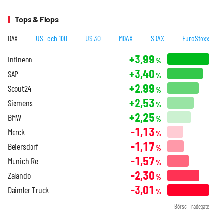
Tops & Flops
DAX
US Tech 100
US 30
MDAX
SDAX
EuroStoxx
+3,99
Infineon
%
+3,40
SAP
%
+2,99
Scout24
%
+2,53
Siemens
%
+2,25
BMW
%
-1,13
Merck
%
-1,17
Beiersdorf
%
-1,57
Munich Re
%
-2,30
Zalando
%
-3,01
Daimler Truck
%
Börse: Tradegate