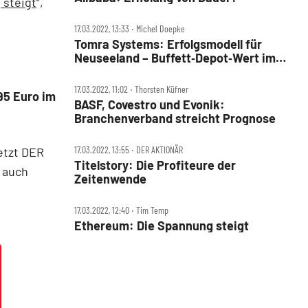
 steigt
“,
17.03.2022, 13:33 ‧ Michel Doepke
Tomra Systems: Erfolgsmodell für
Neuseeland – Buffett‑Depot‑Wert im
Aufwind
17.03.2022, 11:02 ‧ Thorsten Küfner
95 Euro im
BASF, Covestro und Evonik:
Branchenverband streicht Prognose
17.03.2022, 13:55 ‧ DER AKTIONÄR
jetzt DER
Titelstory: Die Profiteure der
 auch
Zeitenwende
17.03.2022, 12:40 ‧ Tim Temp
Ethereum: Die Spannung steigt