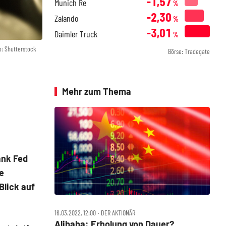
-1,57
Munich Re
%
-2,30
Zalando
%
-3,01
Daimler Truck
%
o: Shutterstock
Börse: Tradegate
Mehr zum Thema
ank Fed
e
Blick auf
16.03.2022, 12:00 ‧ DER AKTIONÄR
Alibaba: Erholung von Dauer?