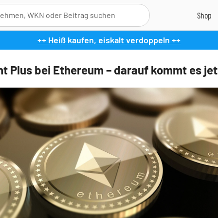
++ Heiß kaufen, eiskalt verdoppeln ++
nt Plus bei Ethereum – darauf kommt es jet