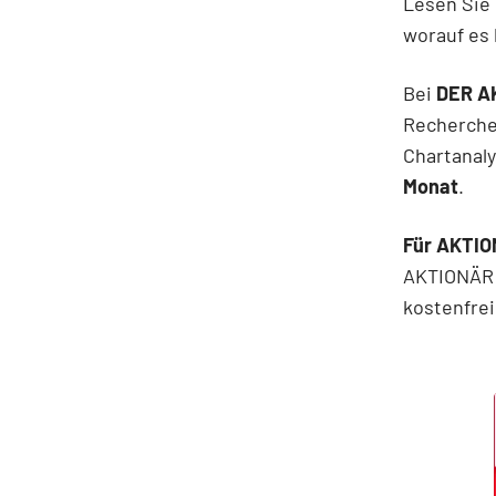
Lesen Sie 
worauf es
Bei
DER A
Recherche
Chartanal
Monat
.
Für AKTIO
AKTIONÄR
kostenfre