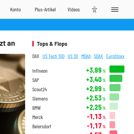
zt an
Tops & Flops
DAX
US Tech 100
US 30
MDAX
SDAX
EuroStoxx
+3,99
Infineon
%
+3,40
SAP
%
+2,99
Scout24
%
+2,53
Siemens
%
+2,25
BMW
%
-1,13
Merck
%
-1,17
Beiersdorf
%