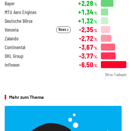
+2,28
Bayer
%
+1,34
MTU Aero Engines
%
+1,32
Deutsche Börse
%
-2,35
Vonovia
News
%
-2,72
Zalando
%
-3,67
Continental
%
-3,77
DHL Group
%
-6,50
Infineon
%
Börse: Tradegate
Mehr zum Thema