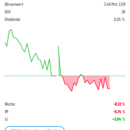
Börsenwert
3,49 Mrd. EUR
KGV
26
Dividende
0,25 %
Woche
-8,12
%
1M
-5,14
%
1J
+3,04
%