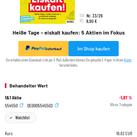
Nr. 33/26
8,90 €
Heiße Tage – eiskalt kaufen: 5 Aktien im Fokus
Im Shop kaufen
Sofortkauf
Sie erhalten einen Download-Link per E-Mail. Außerdem können Sie gekaufte E-Paper in Ihrem
Konto
herunterladen.
Behandelter Wert
1&1 Aktie
-1,87
%
554550
DE0005545503
Börse:
Tradegate
Watchlist
Kurs
18,82
EUR