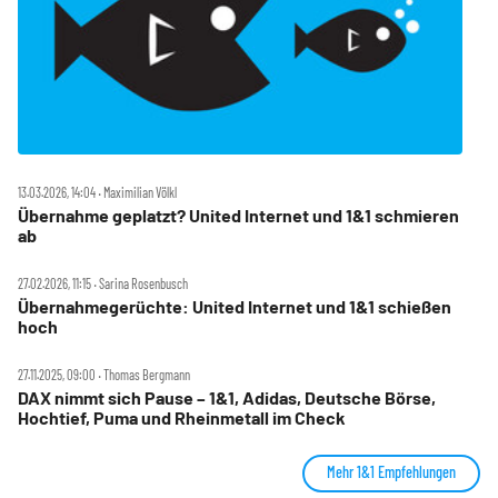
13.03.2026, 14:04 ‧ Maximilian Völkl
Übernahme geplatzt? United Internet und 1&1 schmieren
ab
27.02.2026, 11:15 ‧ Sarina Rosenbusch
Übernahmegerüchte: United Internet und 1&1 schießen
hoch
27.11.2025, 09:00 ‧ Thomas Bergmann
DAX nimmt sich Pause – 1&1, Adidas, Deutsche Börse,
Hochtief, Puma und Rheinmetall im Check
Mehr 1&1 Empfehlungen