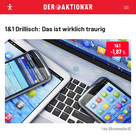
1&1 Drillisch: Das ist wirklich traurig
1&1
-1,87
%
Foto: Börsenmedien AG