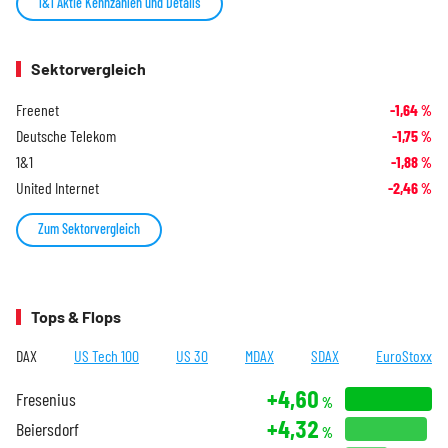
1&1 Aktie Kennzahlen und Details
Sektorvergleich
Freenet
-1,64
%
Deutsche Telekom
-1,75
%
1&1
-1,88
%
United Internet
-2,46
%
Zum Sektorvergleich
Tops & Flops
DAX
US Tech 100
US 30
MDAX
SDAX
EuroStoxx
+4,60
Fresenius
%
+4,32
Beiersdorf
%