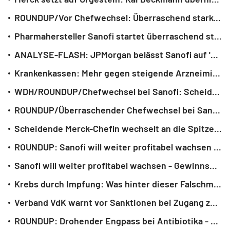
ROUNDUP/Vor Chefwechsel: Überraschend starker Jahresstart bei Sanofi
Pharmahersteller Sanofi startet überraschend stark ins Jahr
ANALYSE-FLASH: JPMorgan belässt Sanofi auf 'Neutral' - Ziel 95 Euro
Krankenkassen: Mehr gegen steigende Arzneimittelpreise tun
WDH/ROUNDUP/Chefwechsel bei Sanofi: Scheidende Merck-Lenkerin kommt
ROUNDUP/Überraschender Chefwechsel bei Sanofi: Scheidende Merck-Lenkerin kommt
Scheidende Merck-Chefin wechselt an die Spitze von Arzneimittelhersteller Sanofi
ROUNDUP: Sanofi will weiter profitabel wachsen - Gewinnsprung 2025
Sanofi will weiter profitabel wachsen - Gewinnsprung im Jahr 2025
Krebs durch Impfung: Was hinter dieser Falschmeldung steckt
Verband VdK warnt vor Sanktionen bei Zugang zu Arztterminen
ROUNDUP: Drohender Engpass bei Antibiotika - Sonderregeln