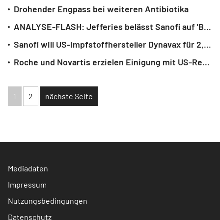
Drohender Engpass bei weiteren Antibiotika
ANALYSE-FLASH: Jefferies belässt Sanofi auf 'Buy' - Ziel 100 Euro
Sanofi will US-Impfstoffhersteller Dynavax für 2,2 Milliarden Dollar kaufen
Roche und Novartis erzielen Einigung mit US-Regierung
1
2
nächste Seite
Mediadaten
Impressum
Nutzungsbedingungen
Datenschutz