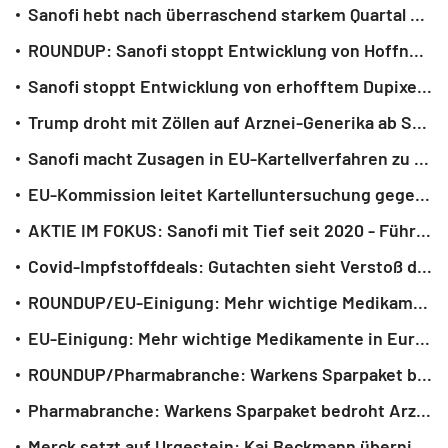
Sanofi hebt nach überraschend starkem Quartal seine Jahresziele
ROUNDUP: Sanofi stoppt Entwicklung von Hoffnungsträger gegen Neurodermitis
Sanofi stoppt Entwicklung von erhofftem Dupixent-Nachfolger gegen Neurodermitis
Trump droht mit Zöllen auf Arznei-Generika ab Sommer 2028
Sanofi macht Zusagen in EU-Kartellverfahren zu Impfstoff
EU-Kommission leitet Kartelluntersuchung gegen Sanofi ein
AKTIE IM FOKUS: Sanofi mit Tief seit 2020 - Führungswechsel in Forschung
Covid-Impfstoffdeals: Gutachten sieht Verstoß der EU-Kommission
ROUNDUP/EU-Einigung: Mehr wichtige Medikamente in Europa herstellen
EU-Einigung: Mehr wichtige Medikamente in Europa herstellen
ROUNDUP/Pharmabranche: Warkens Sparpaket bedroht Arznei-Standort
Pharmabranche: Warkens Sparpaket bedroht Arznei-Standort
Merck setzt auf Urgestein: Kai Beckmann übernimmt Chefposten in Darmstadt