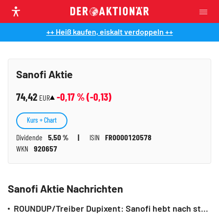
++ Heiß kaufen, eiskalt verdoppeln ++
Sanofi Aktie
74,42
-0,17
% (
-0,13
)
EUR
Kurs + Chart
Dividende
5,50 %
ISIN
FR0000120578
WKN
920657
Sanofi Aktie Nachrichten
ROUNDUP/Treiber Dupixent: Sanofi hebt nach starkem Quartal die Jahresziele an