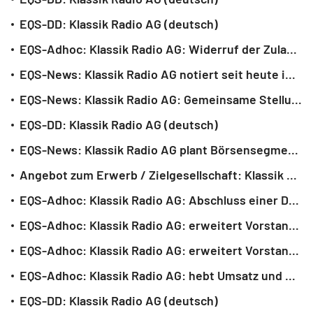
EQS-DD: Klassik Radio AG (deutsch)
EQS-Adhoc: Klassik Radio AG: Widerruf der Zulassung der Aktien zum Regulierten Markt der Frankfurter Wertpapierbörse (deutsch)
EQS-News: Klassik Radio AG notiert seit heute im m:access der Börse München (deutsch)
EQS-News: Klassik Radio AG: Gemeinsame Stellungnahme des Vorstands und Aufsichtsrats zum öffentlichen Delisting-Erwerbsangebot der UK Media Invest GmbH veröffentlicht (deutsch)
EQS-DD: Klassik Radio AG (deutsch)
EQS-News: Klassik Radio AG plant Börsensegmentwechsel (deutsch)
Angebot zum Erwerb / Zielgesellschaft: Klassik Radio AG; Bieter: UK Media Invest GmbH
EQS-Adhoc: Klassik Radio AG: Abschluss einer Downlisting-Vereinbarung mit der UK Media Invest GmbH und Ankündigung eines Downlisting-Erwerbsangebots der UK Media Invest GmbH (deutsch)
EQS-Adhoc: Klassik Radio AG: erweitert Vorstand (deutsch)
EQS-Adhoc: Klassik Radio AG: erweitert Vorstand (deutsch)
EQS-Adhoc: Klassik Radio AG: hebt Umsatz und EBITDA-Prognose für das Geschäftsjahr 2023 deutlich an (deutsch)
EQS-DD: Klassik Radio AG (deutsch)