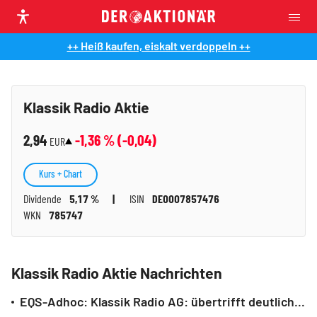
++ Heiß kaufen, eiskalt verdoppeln ++
Klassik Radio Aktie
2,94
-1,36
% (
-0,04
)
EUR
Kurs + Chart
Dividende
5,17 %
ISIN
DE0007857476
WKN
785747
Klassik Radio Aktie Nachrichten
EQS-Adhoc: Klassik Radio AG: übertrifft deutlich die Ergebnisprognose 2025 - 22 % EBITDA-Steigerung, 11 % Umsatzplus (deutsch)