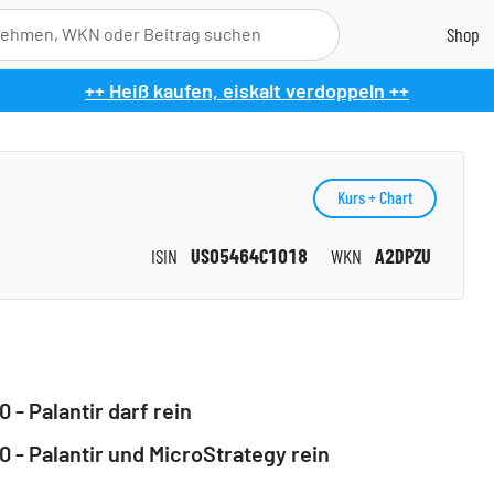
Folgen Sie uns
++ Heiß kaufen, eiskalt verdoppeln ++
YouTube
Instagram
Facebook
Twitter
Kurs + Chart
ISIN
US05464C1018
WKN
A2DPZU
- Palantir darf rein
 - Palantir und MicroStrategy rein