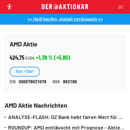
++ Heiß kaufen, eiskalt verdoppeln ++
AMD Aktie
424,75
+1,39
% (
+5,80
)
EUR
Kurs + Chart
ISIN
US0079031078
WKN
863186
AMD Aktie Nachrichten
ANALYSE-FLASH: DZ Bank hebt fairen Wert für AMD auf 590 Dollar - 'Kaufen'
ROUNDUP: AMD enttäuscht mit Prognose - Aktie verliert deutlich