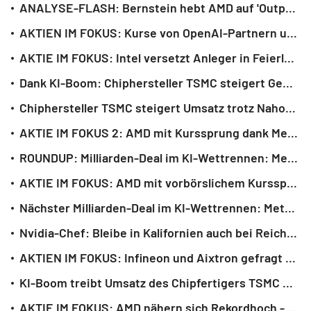
ANALYSE-FLASH: Bernstein hebt AMD auf 'Outperform' - Ziel hoch auf 525 Dollar
AKTIEN IM FOKUS: Kurse von OpenAI-Partnern unter Druck - 'WSJ': verfehlt Ziele
AKTIE IM FOKUS: Intel versetzt Anleger in Feierlaune mit Zahlen und Ausblick
Dank KI-Boom: Chiphersteller TSMC steigert Gewinn überraschend stark
Chiphersteller TSMC steigert Umsatz trotz Nahost-Konflikt deutlich
AKTIE IM FOKUS 2: AMD mit Kurssprung dank Mega-Deal mit Meta
ROUNDUP: Milliarden-Deal im KI-Wettrennen: Meta und AMD bauen Partnerschaft aus
AKTIE IM FOKUS: AMD mit vorbörslichem Kurssprung dank Mega-Deal mit Meta
Nächster Milliarden-Deal im KI-Wettrennen: Meta und AMD bauen Partnerschaft aus
Nvidia-Chef: Bleibe in Kalifornien auch bei Reichensteuer
AKTIEN IM FOKUS: Infineon und Aixtron gefragt nach Chip-Rally an der Nasdaq
KI-Boom treibt Umsatz des Chipfertigers TSMC weiter an
AKTIE IM FOKUS: AMD nähern sich Rekordhoch - Zielsetzungen bringen Kurssprung