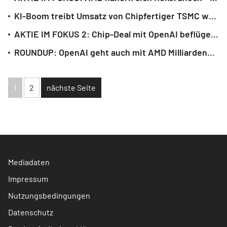
KI-Boom treibt Umsatz von Chipfertiger TSMC weiter an
AKTIE IM FOKUS 2: Chip-Deal mit OpenAI beflügelt AMD - Zulieferer ziehen an
ROUNDUP: OpenAI geht auch mit AMD Milliardenpakt für KI-Rechenzentren ein
1
2
nächste Seite
Mediadaten
Impressum
Nutzungsbedingungen
Datenschutz