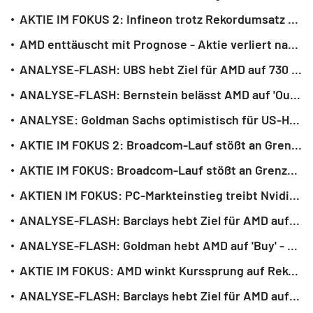
AKTIE IM FOKUS 2: Infineon trotz Rekordumsatz unter Druck wegen Profitabilität
AMD enttäuscht mit Prognose - Aktie verliert nachbörslich
ANALYSE-FLASH: UBS hebt Ziel für AMD auf 730 Dollar - 'Buy'
ANALYSE-FLASH: Bernstein belässt AMD auf 'Outperform' - Ziel 600 Dollar
ANALYSE: Goldman Sachs optimistisch für US-Halbleiter - Luft aber dünner
AKTIE IM FOKUS 2: Broadcom-Lauf stößt an Grenzen - Belastungsfaktor für Nasdaq
AKTIE IM FOKUS: Broadcom-Lauf stößt an Grenzen - Belastungsfaktor für Nasdaq
AKTIEN IM FOKUS: PC-Markteinstieg treibt Nvidia an - Intel und AMD belastet
ANALYSE-FLASH: Barclays hebt Ziel für AMD auf 665 Dollar - 'Overweight'
ANALYSE-FLASH: Goldman hebt AMD auf 'Buy' - Ziel massiv erhöht auf 450 Dollar
AKTIE IM FOKUS: AMD winkt Kurssprung auf Rekordhoch - Empfehlungen nach Zahlen
ANALYSE-FLASH: Barclays hebt Ziel für AMD auf 500 Dollar - 'Overweight'