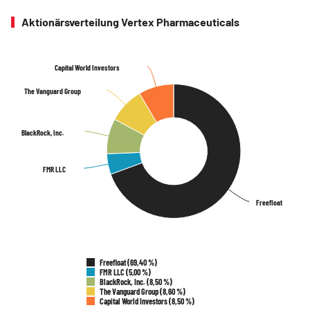
Aktionärsverteilung Vertex Pharmaceuticals
Capital World Investors
Capital World Investors
The Vanguard Group
The Vanguard Group
BlackRock, Inc.
BlackRock, Inc.
FMR LLC
FMR LLC
Freefloat
Freefloat
Freefloat (69,40 %)
FMR LLC (5,00 %)
BlackRock, Inc. (8,50 %)
The Vanguard Group (8,60 %)
Capital World Investors (8,50 %)