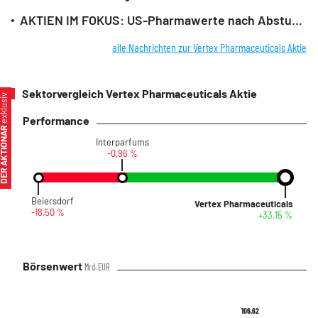
AKTIEN IM FOKUS: US-Pharmawerte nach Abstufungen durch Morgan Stanley schwach
alle Nachrichten zur Vertex Pharmaceuticals Aktie
Sektorvergleich Vertex Pharmaceuticals Aktie
xklusiv
Performance
ER AKTIONÄR
Interparfums
-0,96 %
Beiersdorf
Vertex Pharmaceuticals
-18,50 %
+33,15 %
Börsenwert
Mrd. EUR
106,62
106,62