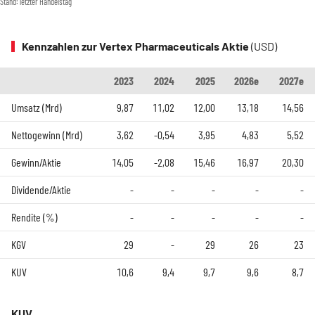
Stand: letzter Handelstag
Kennzahlen zur Vertex Pharmaceuticals Aktie
(USD)
2023
2024
2025
2026e
2027e
Umsatz (Mrd)
9,87
11,02
12,00
13,18
14,56
Nettogewinn (Mrd)
3,62
-0,54
3,95
4,83
5,52
Gewinn/Aktie
14,05
-2,08
15,46
16,97
20,30
Dividende/Aktie
-
-
-
-
-
Rendite (%)
-
-
-
-
-
KGV
29
-
29
26
23
KUV
10,6
9,4
9,7
9,6
8,7
KUV