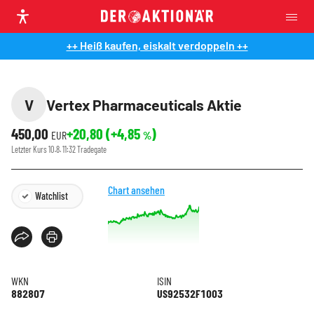
++ Heiß kaufen, eiskalt verdoppeln ++
V
Vertex Pharmaceuticals Aktie
450,00
+20,80
(
+4,85
)
EUR
%
Letzter Kurs
10.8. 11:32
Tradegate
Chart ansehen
Watchlist
WKN
ISIN
882807
US92532F1003