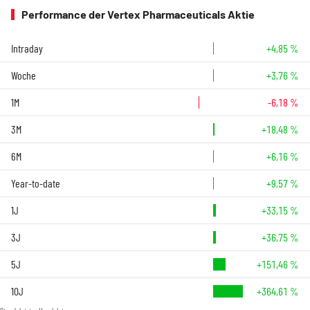
Performance der Vertex Pharmaceuticals Aktie
Intraday
+4,85 %
Woche
+3,76 %
1M
-6,18 %
3M
+18,48 %
6M
+6,16 %
Year-to-date
+9,57 %
1J
+33,15 %
3J
+36,75 %
5J
+151,46 %
10J
+364,61 %