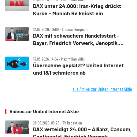
DAX unter 24.000: Iran‑Krieg drückt
Kurse – Munich Re knickt ein
12.05.2026, 09:00 ‧ Thomas Bergmann
DAX mit schwachem Handelsstart ‑
Bayer, Friedrich Vorwerk, Jenoptik,
Munich Re, Rheinmetall, Siemens
Energy, TAG Immobilien und United
13.03.2026, 14:04 ‧ Maximilian Völkl
Internet im Check
Übernahme geplatzt? United Internet
und 1&1 schmieren ab
alle Artikel zur United Internet Aktie
Videos zur United Internet Aktie
28.08.2025, 09:28 ‧ TV Redaktion
DAX verteidigt 24.000 – Allianz, Cancom,
Continental, Friedrich Vorwerk,