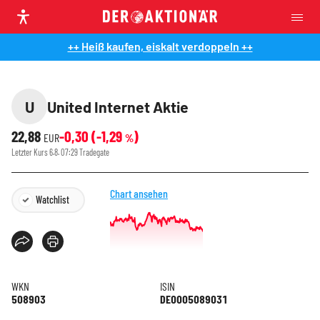
++ Heiß kaufen, eiskalt verdoppeln ++
U
United Internet Aktie
22,88
-0,30
(
-1,29
)
EUR
%
Letzter Kurs
6.8. 07:29
Tradegate
Chart ansehen
Watchlist
WKN
ISIN
508903
DE0005089031