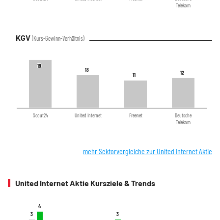
Telekom
KGV
(Kurs-Gewinn-Verhältnis)
19
19
13
13
12
12
11
11
Scout24
United Internet
Freenet
Deutsche
Telekom
mehr Sektorvergleiche zur United Internet Aktie
United Internet Aktie Kursziele & Trends
4
4
3
3
3
3