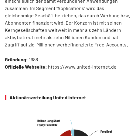
einschließlich der damit verbundenen Anwendungen
zusammen. Im Segment "Applications" wird das
gleichnamige Geschäft betrieben, das durch Werbung bzw.
Abonnenten finanziert wird. Der Konzern ist mit seinen
Kerngesellschaften weltweit in mehr als zehn Ländern
aktiv, betreut mehr als zehn Millionen Kunden und hat
Zugriff auf zig-Millionen werbefinanzierte Free-Accounts.
Gründung:
1988
Offizielle Webseite:
https://www.united-internet.de
Aktionärsverteilung United Internet
Helikon Long Short
Helikon Long Short
Equity Fund ICAV
Equity Fund ICAV
Freefloat
Freefloat