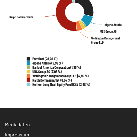
Ralph Dommermuth
Ralph Dommermuth
eigene Anteile
eigene Anteile
UBS Group AG
UBS Group AG
Wellington Management
Wellington Management
Group LLP
Group LLP
Freefloat (28,70 %)
eigene Anteile (9,99 %)
Bank of America Corporation (1,36 %)
UBS Group AG (3,08 %)
Wellington Management Group LLP (4,95 %)
Ralph Dommermuth (48,94 %)
Helikon Long Short Equity Fund ICAV (2,98 %)
Mediadaten
Impressum