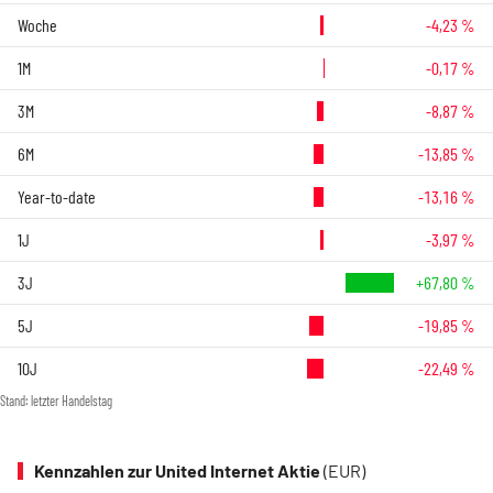
Woche
-4,23 %
1M
-0,17 %
3M
-8,87 %
6M
-13,85 %
Year-to-date
-13,16 %
1J
-3,97 %
3J
+67,80 %
5J
-19,85 %
10J
-22,49 %
Stand: letzter Handelstag
Kennzahlen zur United Internet Aktie
(EUR)