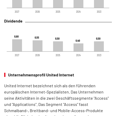
2027
2026
2025
2024
2023
Dividende
0,60
0,60
0,55
0,55
0,50
0,50
0,50
0,50
0,40
0,40
2027
2026
2025
2024
2023
Unternehmensprofil United Internet
United Internet bezeichnet sich als den führenden
europäischen Internet-Spezialisten. Das Unternehmen
seine Aktivitäten in die zwei Geschäftssegmente "Access"
und "Applications". Das Segment "Access" fasst
Schmalband-, Breitband- und Mobile-Access-Produkte