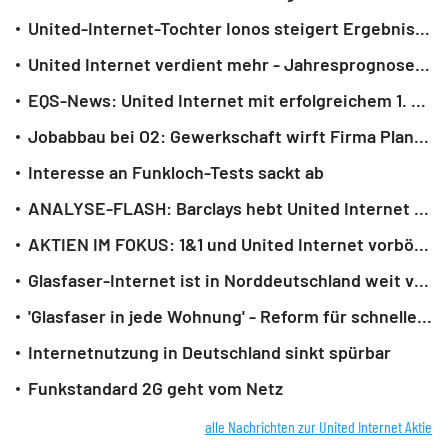
United-Internet-Tochter Ionos steigert Ergebnis - Umsatz-Prognose angehoben
United Internet verdient mehr - Jahresprognose bestätigt
EQS-News: United Internet mit erfolgreichem 1. Halbjahr 2026 (deutsch)
Jobabbau bei O2: Gewerkschaft wirft Firma Planlosigkeit vor
Interesse an Funkloch-Tests sackt ab
ANALYSE-FLASH: Barclays hebt United Internet auf 'Overweight'
AKTIEN IM FOKUS: 1&1 und United Internet vorbörslich stark - Barclays empfiehlt
Glasfaser-Internet ist in Norddeutschland weit verbreitet
'Glasfaser in jede Wohnung' - Reform für schnelleren Ausbau
Internetnutzung in Deutschland sinkt spürbar
Funkstandard 2G geht vom Netz
alle Nachrichten zur United Internet Aktie