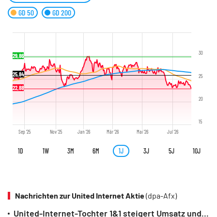
GD 50
GD 200
30
29,86
25,84
25
22,88
20
15
Sep '25
Nov '25
Jan '26
Mär '26
Mai '26
Jul '26
1D
1W
3M
6M
1J
3J
5J
10J
Nachrichten zur United Internet Aktie
(dpa-Afx)
United-Internet-Tochter 1&1 steigert Umsatz und Gewinn - Prognose bestätigt