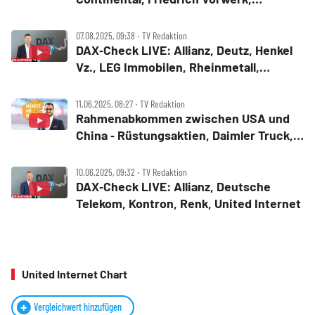
Infineon, Nordex, United Internet im
Check
07.08.2025, 09:38 ‧ TV Redaktion
DAX‑Check LIVE: Allianz, Deutz, Henkel
Vz., LEG Immobilen, Rheinmetall,
Scout24, Siemens, United Internet im
Fokus
11.06.2025, 08:27 ‧ TV Redaktion
Rahmenabkommen zwischen USA und
China ‑ Rüstungsaktien, Daimler Truck,
United Internet, Deutsche Börse, Apple,
Gamestop
10.06.2025, 09:32 ‧ TV Redaktion
DAX‑Check LIVE: Allianz, Deutsche
Telekom, Kontron, Renk, United Internet
United Internet Chart
Vergleichwert hinzufügen