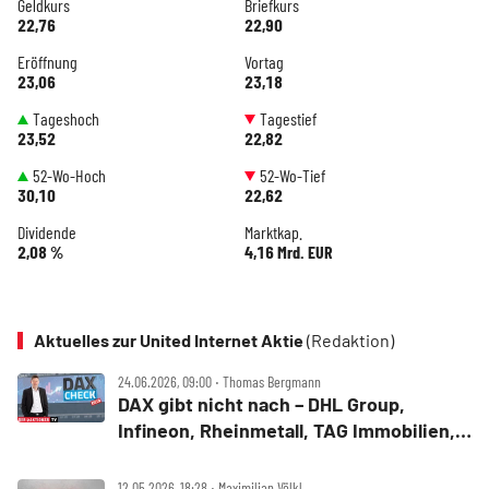
Geldkurs
Briefkurs
22,76
22,90
Eröffnung
Vortag
23,06
23,18
Tageshoch
Tagestief
23,52
22,82
52-Wo-Hoch
52-Wo-Tief
30,10
22,62
Dividende
Marktkap.
2,08 %
4,16 Mrd. EUR
Aktuelles zur United Internet Aktie
(Redaktion)
24.06.2026, 09:00 ‧ Thomas Bergmann
DAX gibt nicht nach – DHL Group,
Infineon, Rheinmetall, TAG Immobilien,
TKMS und United Internet im Check
12.05.2026, 18:28 ‧ Maximilian Völkl