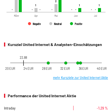
2
2
1
1
1
1
1
1
-
-
-
-
-
-
-
-
-
-
-
-
-
-
-
-
MÃ¤r
Apr
Mai
Jun
Jul
Negativ
Neutral
Positiv
Kursziel United Internet & Analysten-Einschätzungen
22,88
20 EUR
24 EUR
28 EUR
32 EUR
36 EUR
40 EUR
mehr Kursziele zur United Internet Aktie
Performance der United Internet Aktie
Intraday
-1,29 %