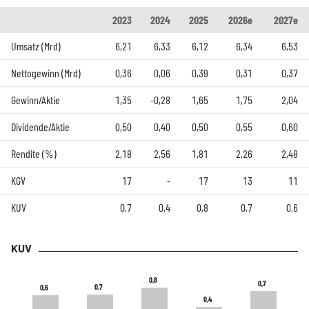
2023
2024
2025
2026e
2027e
Umsatz (Mrd)
6,21
6,33
6,12
6,34
6,53
Nettogewinn (Mrd)
0,36
0,06
0,39
0,31
0,37
Gewinn/Aktie
1,35
-0,28
1,65
1,75
2,04
Dividende/Aktie
0,50
0,40
0,50
0,55
0,60
Rendite (%)
2,18
2,56
1,81
2,26
2,48
KGV
17
-
17
13
11
KUV
0,7
0,4
0,8
0,7
0,6
KUV
0,8
0,8
0,7
0,7
0,7
0,7
0,6
0,6
0,4
0,4