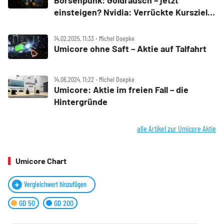
Börsenpunk: Goldrausch – jetzt
einsteigen? Nvidia: Verrückte Kursziele:
Too much oder realistisch? Umicore,
L'Oréal, Gamestop im Check
14.02.2025, 11:33 ‧ Michel Doepke
Umicore ohne Saft – Aktie auf Talfahrt
14.06.2024, 11:22 ‧ Michel Doepke
Umicore: Aktie im freien Fall – die
Hintergründe
alle Artikel zur Umicore Aktie
Umicore Chart
Vergleichwert hinzufügen
GD 50
GD 200