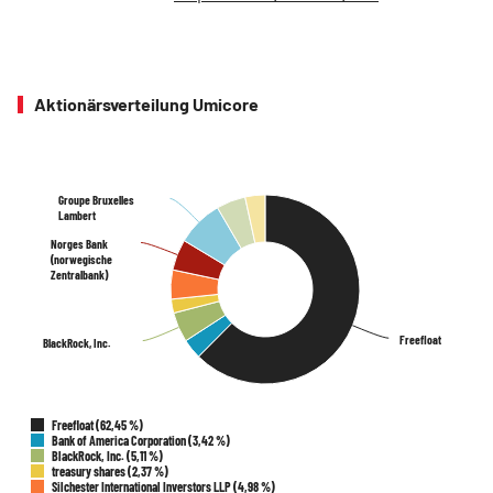
Aktionärsverteilung Umicore
Groupe Bruxelles
Groupe Bruxelles
Lambert
Lambert
Norges Bank
Norges Bank
(norwegische
(norwegische
Zentralbank)
Zentralbank)
Freefloat
Freefloat
BlackRock, Inc.
BlackRock, Inc.
Freefloat (62,45 %)
Bank of America Corporation (3,42 %)
BlackRock, Inc. (5,11 %)
treasury shares (2,37 %)
Silchester International Inverstors LLP (4,98 %)