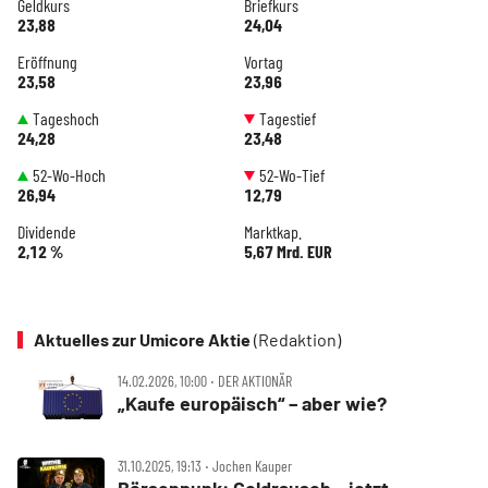
Geldkurs
Briefkurs
23,88
24,04
Eröffnung
Vortag
23,58
23,96
Tageshoch
Tagestief
24,28
23,48
52-Wo-Hoch
52-Wo-Tief
26,94
12,79
Dividende
Marktkap.
2,12 %
5,67 Mrd. EUR
Aktuelles zur Umicore Aktie
(Redaktion)
14.02.2026, 10:00 ‧ DER AKTIONÄR
„Kaufe europäisch“ – aber wie?
31.10.2025, 19:13 ‧ Jochen Kauper