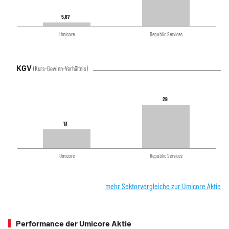
5,67
5,67
Umicore
Republic Services
KGV
(Kurs-Gewinn-Verhältnis)
29
29
13
13
Umicore
Republic Services
mehr Sektorvergleiche zur Umicore Aktie
Performance der Umicore Aktie