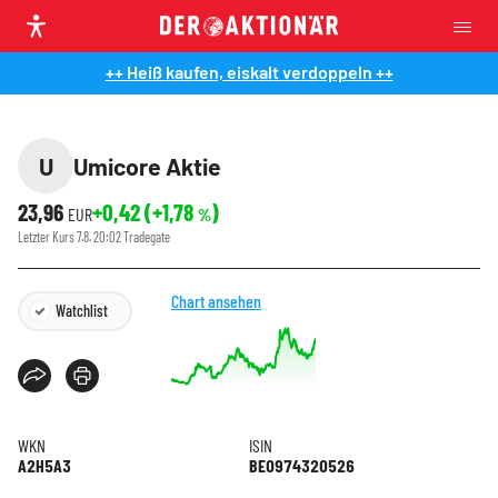
++ Heiß kaufen, eiskalt verdoppeln ++
U
Umicore Aktie
23,96
+0,42
(
+1,78
)
EUR
%
Letzter Kurs
7.8. 20:02
Tradegate
Chart ansehen
Watchlist
WKN
ISIN
A2H5A3
BE0974320526