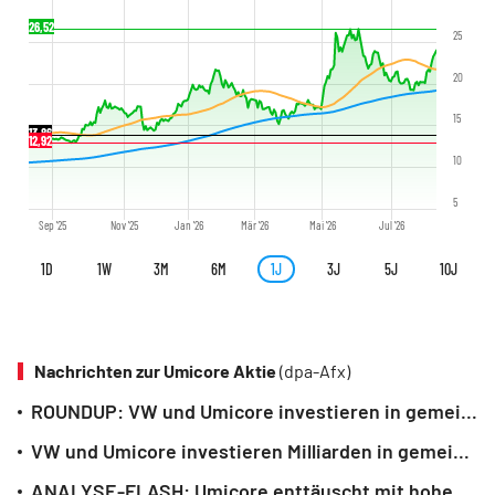
26,52
25
20
15
13,86
12,92
10
5
Sep '25
Nov '25
Jan '26
Mär '26
Mai '26
Jul '26
1D
1W
3M
6M
1J
3J
5J
10J
Nachrichten zur Umicore Aktie
(dpa-Afx)
ROUNDUP: VW und Umicore investieren in gemeinsame Batteriematerialienfirma
VW und Umicore investieren Milliarden in gemeinsame Batteriematerialienfirma
ANALYSE-FLASH: Umicore enttäuscht mit hohen Investitionen - JPMorgan