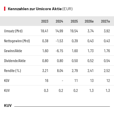
Kennzahlen zur Umicore Aktie
(EUR)
2023
2024
2025
2026e
2027e
Umsatz (Mrd)
18,41
14,99
19,54
3,74
3,92
Nettogewinn (Mrd)
0,38
-1,53
0,39
0,43
0,43
Gewinn/Aktie
1,60
-6,15
1,60
1,73
1,76
Dividende/Aktie
0,80
0,80
0,50
0,52
0,54
Rendite (%)
3,21
8,04
2,79
2,41
2,52
KGV
16
-
11
13
12
KUV
0,3
0,2
0,2
1,3
1,3
KUV