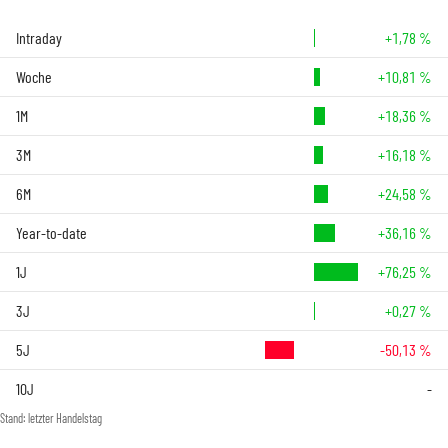
Intraday
+1,78 %
Woche
+10,81 %
1M
+18,36 %
3M
+16,18 %
6M
+24,58 %
Year-to-date
+36,16 %
1J
+76,25 %
3J
+0,27 %
5J
-50,13 %
10J
-
Stand: letzter Handelstag