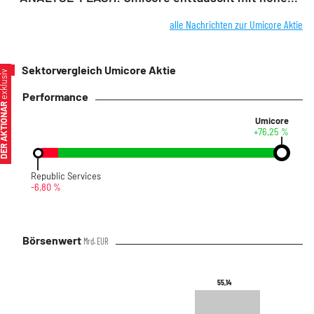
alle Nachrichten zur Umicore Aktie
Sektorvergleich Umicore Aktie
xklusiv
Performance
ER AKTIONÄR
Umicore
+76,25 %
Republic Services
-6,80 %
Börsenwert
Mrd. EUR
55,14
55,14