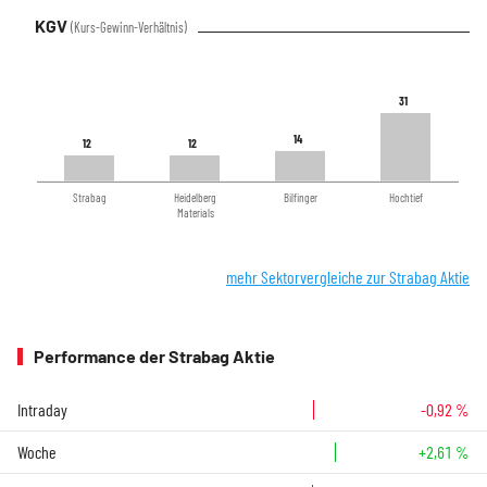
KGV
(Kurs-Gewinn-Verhältnis)
31
31
14
14
12
12
12
12
Strabag
Heidelberg
Bilfinger
Hochtief
Materials
mehr Sektorvergleiche zur Strabag Aktie
Performance der Strabag Aktie
Intraday
-0,92 %
Woche
+2,61 %