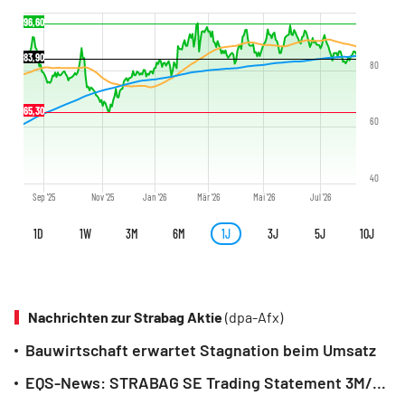
96,60
83,90
80
65,30
60
40
Sep '25
Nov '25
Jan '26
Mär '26
Mai '26
Jul '26
1D
1W
3M
6M
1J
3J
5J
10J
Nachrichten zur Strabag Aktie
(dpa-Afx)
Bauwirtschaft erwartet Stagnation beim Umsatz
EQS-News: STRABAG SE Trading Statement 3M/2026: Solides Leistungsplus trotz ungünstiger Wetterbedingungen (deutsch)