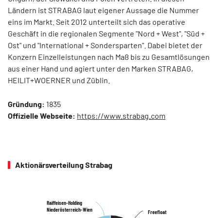
Ländern ist STRABAG laut eigener Aussage die Nummer
eins im Markt. Seit 2012 unterteilt sich das operative
Geschäft in die regionalen Segmente "Nord + West", "Süd +
Ost" und "International + Sondersparten". Dabei bietet der
Konzern Einzelleistungen nach Maß bis zu Gesamtlösungen
aus einer Hand und agiert unter den Marken STRABAG,
HEILIT+WOERNER und Züblin.
Gründung:
1835
Offizielle Webseite:
https://www.strabag.com
Aktionärsverteilung Strabag
Raiffeisen-Holding
Raiffeisen-Holding
Niederösterreich-Wien
Niederösterreich-Wien
Freefloat
Freefloat