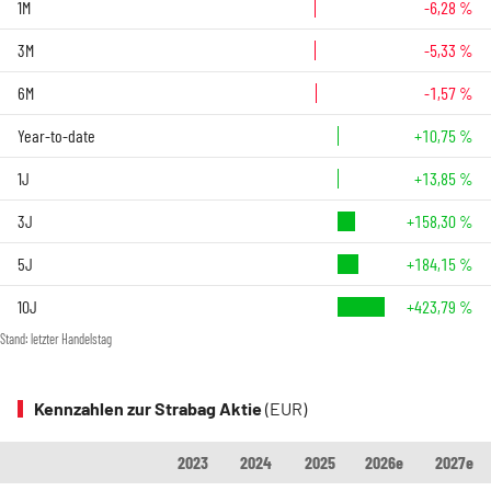
1M
-6,28 %
3M
-5,33 %
6M
-1,57 %
Year-to-date
+10,75 %
1J
+13,85 %
3J
+158,30 %
5J
+184,15 %
10J
+423,79 %
Stand: letzter Handelstag
Kennzahlen zur Strabag Aktie
(EUR)
2023
2024
2025
2026e
2027e