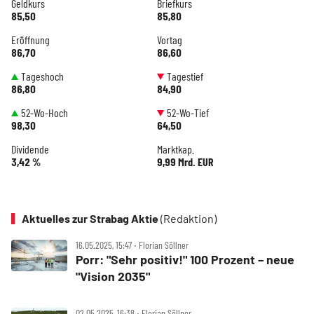
Geldkurs
Briefkurs
85,50
85,80
Eröffnung
Vortag
86,70
86,60
Tageshoch
Tagestief
86,80
84,90
52-Wo-Hoch
52-Wo-Tief
98,30
64,50
Dividende
Marktkap.
3,42 %
9,99 Mrd. EUR
Aktuelles zur Strabag Aktie
(Redaktion)
16.05.2025, 15:47 ‧ Florian Söllner
Porr: "Sehr positiv!" 100 Prozent – neue
"Vision 2035"
02.05.2025, 16:38 ‧ Florian Söllner