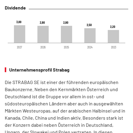
Dividende
3,00
3,00
2,90
2,90
2,90
2,90
2,50
2,50
2,20
2,20
2027
2026
2025
2024
2023
Unternehmensprofil Strabag
Die STRABAG SE ist einer der führenden europäischen
Baukonzerne. Neben den Kernmärkten Österreich und
Deutschland ist die Gruppe vor allem in ost- und
südosteuropäischen Ländern aber auch in ausgewählten
Märkten Westeuropas, auf der arabischen Halbinsel und in
Kanada, Chile, China und Indien aktiv. Besonders stark ist
der Konzern dabei neben Österreich in Deutschland,
Ungarn, der Slowakei und Polen vertreten. In diesen