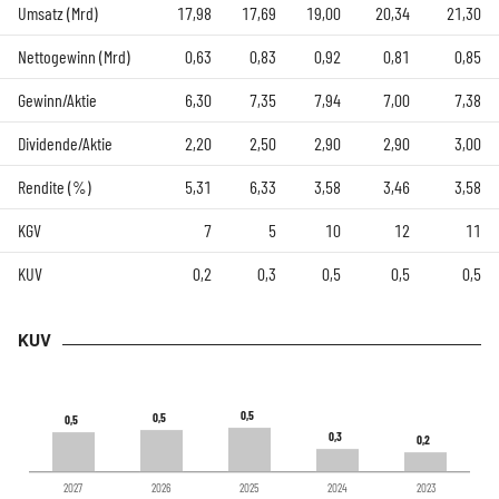
Umsatz (Mrd)
17,98
17,69
19,00
20,34
21,30
Nettogewinn (Mrd)
0,63
0,83
0,92
0,81
0,85
Gewinn/Aktie
6,30
7,35
7,94
7,00
7,38
Dividende/Aktie
2,20
2,50
2,90
2,90
3,00
Rendite (%)
5,31
6,33
3,58
3,46
3,58
KGV
7
5
10
12
11
KUV
0,2
0,3
0,5
0,5
0,5
KUV
0,5
0,5
0,5
0,5
0,5
0,5
0,3
0,3
0,2
0,2
2027
2026
2025
2024
2023