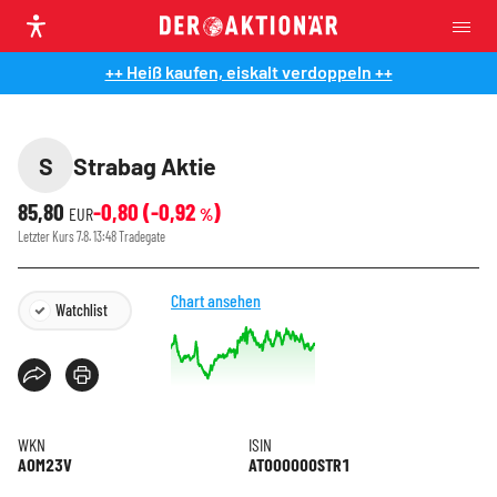
++ Heiß kaufen, eiskalt verdoppeln ++
S
Strabag Aktie
85,80
-0,80
(
-0,92
)
EUR
%
Letzter Kurs
7.8. 13:48
Tradegate
Chart ansehen
Watchlist
WKN
ISIN
A0M23V
AT000000STR1