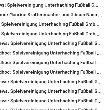
EQS-News: Spielvereinigung Unterhaching Fußball GmbH & Co. KGaA hat eine langfristige und strategische Partnerschaft mit der FC Bayern München AG abgeschlossen (deutsch)
EQS-Adhoc: Maurice Krattenmacher und Gibson Nana Adu an den FC Bayern München verkauft (deutsch)
EQS-DD: Spielvereinigung Unterhaching Fußball GmbH & Co. KGaA (deutsch)
EQS-DD: Spielvereinigung Unterhaching Fußball GmbH & Co. KGaA (deutsch)
DGAP-News: Spielvereinigung Unterhaching Fußball GmbH & Co. KGaA schließt Bezugsrechtskapitalerhöhung erfolgreich ab (deutsch)
DGAP-Adhoc: Spielvereinigung Unterhaching Fußball GmbH & Co. KGaA: Durchführung einer Kapitalerhöhung beschlossen (deutsch)
DGAP-Adhoc: Spielvereinigung Unterhaching Fußball GmbH & Co. KGaA: Außerordentliche Erträge durch Adeyemi-Transfer (deutsch)
DGAP-Adhoc: Spielvereinigung Unterhaching Fußball GmbH & Co. KGaA: Spielvereinigung Unterhaching Fußball GmbH & Co. KGaA führt Kapitalerhöhung aus genehmigten Kapital erfolgreich durch (deutsch)
DGAP-News: Spielvereinigung Unterhaching Fußball GmbH & Co. KGaA: Nico Mantl wechselt zu Red Bull Salzburg (deutsch)
DGAP-News: Spielvereinigung Unterhaching Fußball GmbH & Co. KGaA: Einigung mit Trikotsponsor (deutsch)
DGAP-News: Spielvereinigung Unterhaching Fußball GmbH & Co. KGaA: Arie van Lent wird neuer Trainer bei der SpVgg Unterhaching (deutsch)