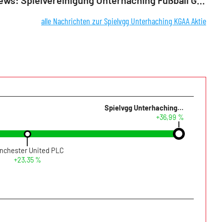
DGAP-News: Spielvereinigung Unterhaching Fußball GmbH & Co. KGaA: Die Spielvereinigung Unterhaching Fußball GmbH & Co. KGaA steht vor einer Verpflichtung von Arie van Lent als Chef-Trainer für die Profi-Mannschaft (deutsch)
alle Nachrichten zur Spielvgg Unterhaching KGAA Aktie
Spielvgg Unterhaching KGAA
+36,99 %
nchester United PLC
+23,35 %