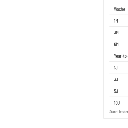
Woche
1M
3M
6M
Year-to
1J
3J
5J
10J
Stand: letzte