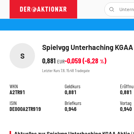
Spielvgg Unterhaching KGAA
S
0,881
-0,059
(
-6,28
)
EUR
%
Letzter Kurs
7.8. 15:48
Tradegate
WKN
Geldkurs
Eröffn
A2TR91
0,881
0,881
ISIN
Briefkurs
Vortag
DE000A2TR919
0,946
0,940
Aktuelles zur Spielvgg Unterhaching KGAA Aktie
(