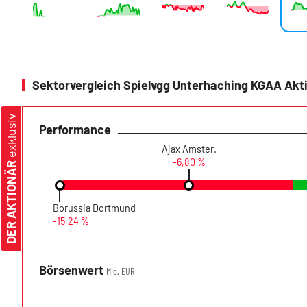
Sektorvergleich Spielvgg Unterhaching KGAA Akt
exklusiv
Performance
Ajax Amster.
-6,80 %
DER AKTIONÄR
Borussia Dortmund
-15,24 %
Börsenwert
Mio. EUR