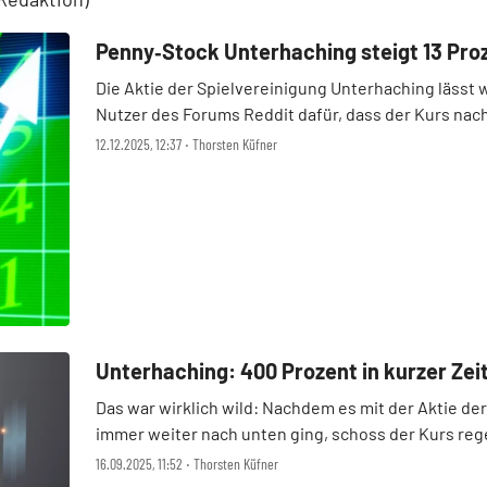
Penny‑Stock Unterhaching steigt 13 Proz
Die Aktie der Spielvereinigung Unterhaching lässt 
Nutzer des Forums Reddit dafür, dass der Kurs nach
Kursgewinne aber längst wieder abge ...
12.12.2025, 12:37 ‧ Thorsten Küfner
Unterhaching: 400 Prozent in kurzer Zeit
Das war wirklich wild: Nachdem es mit der Aktie d
immer weiter nach unten ging, schoss der Kurs rege
am Münchner Vorortverein zwischenzeitl ...
16.09.2025, 11:52 ‧ Thorsten Küfner