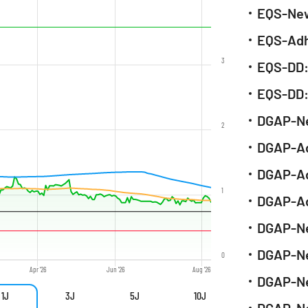
3
2
1
0
Apr '26
Jun '26
Aug '26
1J
3J
5J
10J