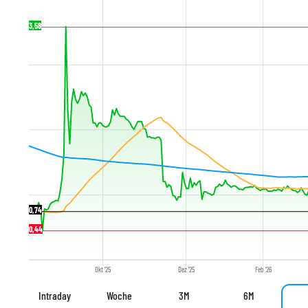
3,58
0,74
0,44
Okt '25
Dez '25
Feb '26
Intraday
Woche
3M
6M