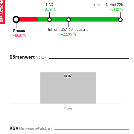
ER AKTIONÄR
DAX
Infront Nikkei 225
+8,79 %
+61,12 %
Infront USA 30 Industrial
Prosus
+22,95 %
-16,01 %
Börsenwert
Mrd. EUR
90,04
90,04
Prosus
KGV
(Kurs-Gewinn-Verhältnis)