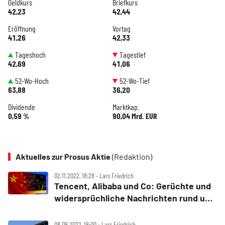
Geldkurs
Briefkurs
42,23
42,44
Eröffnung
Vortag
41,26
42,33
Tageshoch
Tagestief
42,69
41,06
52-Wo-Hoch
52-Wo-Tief
63,88
36,20
Dividende
Marktkap.
0,59 %
90,04 Mrd. EUR
Aktuelles zur Prosus Aktie
(Redaktion)
02.11.2022, 18:28 ‧ Lars Friedrich
Tencent, Alibaba und Co: Gerüchte und
widersprüchliche Nachrichten rund um
China‑Aktien
08.09.2022, 18:00 ‧ Lars Friedrich