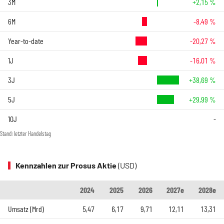
3M
+2,15 %
6M
-8,49 %
Year-to-date
-20,27 %
1J
-16,01 %
3J
+38,69 %
5J
+29,99 %
10J
-
Stand: letzter Handelstag
Kennzahlen zur Prosus Aktie
(USD)
2024
2025
2026
2027e
2028e
Umsatz (Mrd)
5,47
6,17
9,71
12,11
13,31