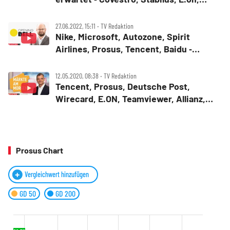
Oracle, General Motors, Paramount
Global, Prosus
27.06.2022, 15:11 ‧ TV Redaktion
Nike, Microsoft, Autozone, Spirit
Airlines, Prosus, Tencent, Baidu ‑
Opening Bell
12.05.2020, 08:38 ‧ TV Redaktion
Tencent, Prosus, Deutsche Post,
Wirecard, E.ON, Teamviewer, Allianz,
Thyssenkrupp, Ströer, Zalando ‑
Marktüberblick
Prosus Chart
Vergleichwert hinzufügen
GD 50
GD 200