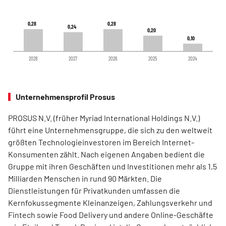
0,28
0,28
0,28
0,28
0,24
0,24
0,20
0,20
0,10
0,10
2028
2027
2026
2025
2024
Unternehmensprofil Prosus
PROSUS N.V. (früher Myriad International Holdings N.V.)
führt eine Unternehmensgruppe, die sich zu den weltweit
größten Technologieinvestoren im Bereich Internet-
Konsumenten zählt. Nach eigenen Angaben bedient die
Gruppe mit ihren Geschäften und Investitionen mehr als 1,5
Milliarden Menschen in rund 90 Märkten. Die
Dienstleistungen für Privatkunden umfassen die
Kernfokussegmente Kleinanzeigen, Zahlungsverkehr und
Fintech sowie Food Delivery und andere Online-Geschäfte