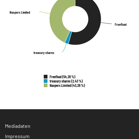
Naspers Limited
Naspers Limited
Freefloat
Freefloat
treasury shares
treasury shares
Freefloat (54,28 %)
treasury shares (2,43 %)
Naspers Limited (43,29 %)
Mediadaten
Impressum