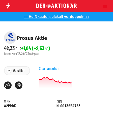
++ Heiß kaufen, eiskalt verdoppeln ++
Prosus Aktie
42,33
+1,04
(
+2,53
)
EUR
%
Letzter Kurs
7.8. 20:03
Tradegate
Chart ansehen
Watchlist
WKN
ISIN
A2PRDK
NL0013654783