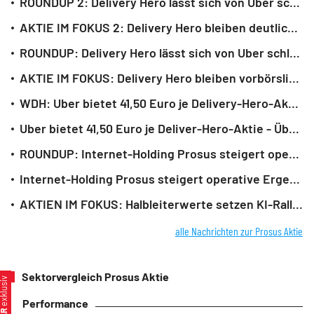
ROUNDUP 2: Delivery Hero lässt sich von Uber schlucken - Aktie dreht ins Plus
AKTIE IM FOKUS 2: Delivery Hero bleiben deutlich unter Uber-Offerte
ROUNDUP: Delivery Hero lässt sich von Uber schlucken - Aktie verliert dennoch
AKTIE IM FOKUS: Delivery Hero bleiben vorbörslich unter Uber-Offerte
WDH: Uber bietet 41,50 Euro je Delivery-Hero-Aktie - Übernahmeangebot vorgelegt
Uber bietet 41,50 Euro je Deliver-Hero-Aktie - Übernahmeangebot vorgelegt
ROUNDUP: Internet-Holding Prosus steigert operatives Ergebnis deutlich
Internet-Holding Prosus steigert operative Ergebnis deutlich
AKTIEN IM FOKUS: Halbleiterwerte setzen KI-Rally fort - STMicro und HPE treiben
alle Nachrichten zur Prosus Aktie
Sektorvergleich Prosus Aktie
xklusiv
Performance