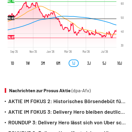
62,79
60
50
50,63
40
36,67
30
Sep '25
Nov '25
Jan '26
Mär '26
Mai '26
Jul '26
1D
1W
3M
6M
1J
3J
5J
10J
Nachrichten zur Prosus Aktie
(dpa-Afx)
AKTIE IM FOKUS 2: Historisches Börsendebüt für Chiphersteller CXMT in China
AKTIE IM FOKUS 3: Delivery Hero bleiben deutlich unter Uber-Offerte
ROUNDUP 3: Delivery Hero lässt sich von Uber schlucken - Aktie leicht im Plus