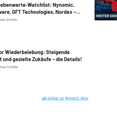
ebenwerte‑Watchlist: Nynomic,
are, GFT Technologies, Nordex –
okus
chael Schröder
or Wiederbelebung: Steigende
ät und gezielte Zukäufe – die Details!
chael Schröder
alle Artikel zur Nynomic Aktie