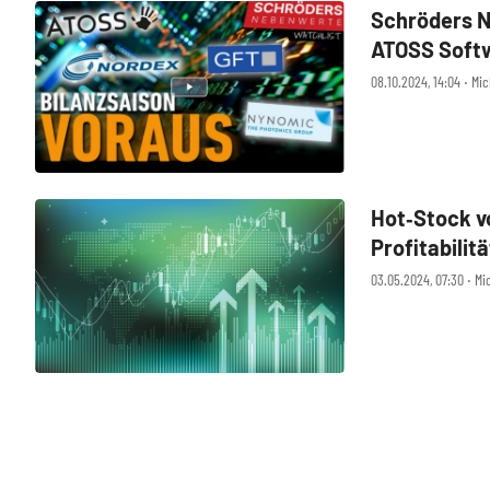
Schröders N
ATOSS Softw
Zahlen im F
08.10.2024, 14:04 ‧ Mi
Hot‑Stock v
Profitabilit
03.05.2024, 07:30 ‧ Mi