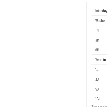
Intrada
Woche
1M
3M
6M
Year-to
1J
3J
5J
10J
Stand: letzte