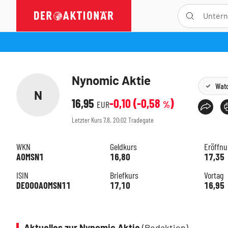
Nynomic Aktie
Watc
N
16,95
-0,10
(
-0,58
)
EUR
%
Letzter Kurs
7.8. 20:02
Tradegate
WKN
Geldkurs
Eröffn
A0MSN1
16,80
17,35
ISIN
Briefkurs
Vortag
DE000A0MSN11
17,10
16,95
Aktuelles zur Nynomic Aktie
(Redaktion)