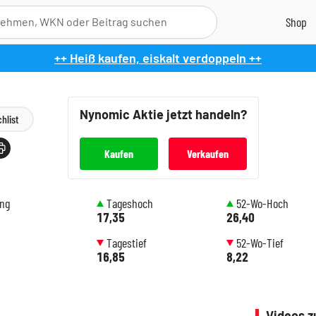
++ Heiß kaufen, eiskalt verdoppeln ++
Nynomic
Aktie jetzt handeln?
hlist
Kaufen
Verkaufen
ung
Tageshoch
52-Wo-Hoch
17,35
26,40
Tagestief
52-Wo-Tief
16,85
8,22
Videos z