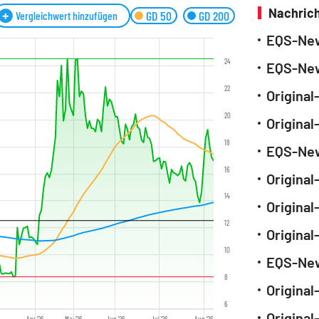
Nachrich
GD 50
GD 200
Vergleichwert hinzufügen
24
22
20
Origina
18
16
14
Origina
12
10
8
6
Origina
Apr '26
Mai '26
Jun '26
Jul '26
Aug '26