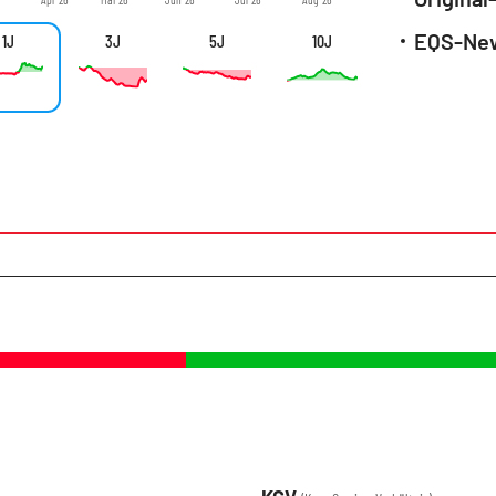
1J
3J
5J
10J