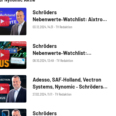
Schröders
Nebenwerte‑Watchlist: Aixtron,
Nynomic, IBU‑tec, Technotrans,
03.12.2024, 14:31 ‧ TV Redaktion
Alzchem, Eckert & Ziegler – Top
und Flops im Check
Schröders
Nebenwerte‑Watchlist:
Nynomic, ATOSS Software, GFT
08.10.2024, 13:49 ‧ TV Redaktion
Technologies, Nordex – Zahlen
im Fokus
Adesso, SAF‑Holland, Vectron
Systems, Nynomic ‑ Schröders
Nebenwerte‑Watchlist
27.02.2024, 11:11 ‧ TV Redaktion
Schröders