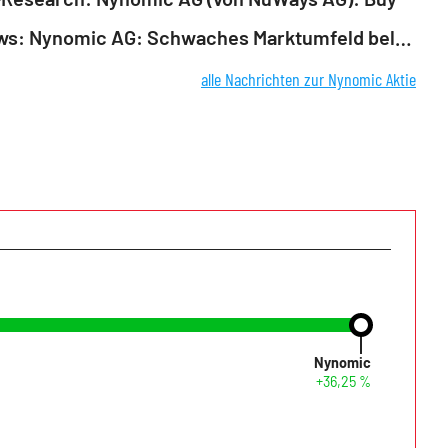
EQS-News: Nynomic AG: Schwaches Marktumfeld belastet Q3-Ergebnis, Prognose leicht angepasst / Auftragsbestand zeigt positive Entwicklung / Starkes Q4 erwartet (deutsch)
alle Nachrichten zur Nynomic Aktie
Nynomic
+36,25 %