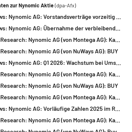
ten zur Nynomic Aktie
(dpa-Afx)
EQS-News: Nynomic AG: Vorstandsverträge vorzeitig verlängert - Signal für Stabilität und strategische Kontinuität in der Unternehmensführung (deutsch)
EQS-News: Nynomic AG: Übernahme der verbleibenden 49% an der Image Engineering GmbH & Co. KG / Konsequente Weiterentwicklung der Konzernstruktur (deutsch)
Original-Research: Nynomic AG (von Montega AG): Kaufen
l-Research: Nynomic AG (von NuWays AG): BUY
EQS-News: Nynomic AG: Q1 2026: Wachstum bei Umsatz, EBIT und Auftragsbestand / Jahresprognose bestätigt (deutsch)
Original-Research: Nynomic AG (von Montega AG): Kaufen
l-Research: Nynomic AG (von NuWays AG): BUY
Original-Research: Nynomic AG (von Montega AG): Kaufen
EQS-News: Nynomic AG: Vorläufige Zahlen 2025 im Rahmen der angepassten Prognose / Effizienzmaßnahmen zeigen Wirkung / Rückkehr zu Wachstum ab 2026 erwartet (deutsch)
Original-Research: Nynomic AG (von Montega AG): Kaufen
l-Research: Nynomic AG (von NuWays AG): Buy