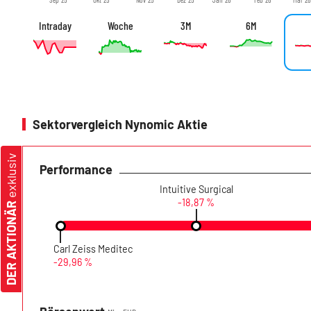
Intraday
Woche
3M
6M
Sektorvergleich Nynomic Aktie
exklusiv
Performance
Intuitive Surgical
-18,87 %
DER AKTIONÄR
Carl Zeiss Meditec
-29,96 %