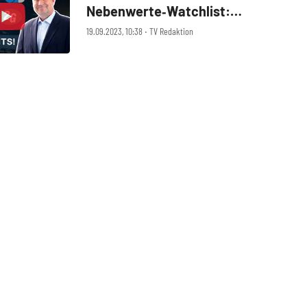
Nebenwerte‑Watchlist:
Nynomic, 2G Energy, BayWa,
19.09.2023, 10:38 ‧ TV Redaktion
KSB, TeamViewer