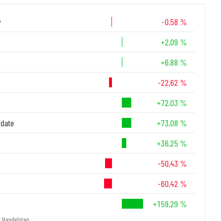
y
-0,58 %
+2,09 %
+6,88 %
-22,62 %
+72,03 %
-date
+73,08 %
+36,25 %
-50,43 %
-60,42 %
+159,29 %
r Handelstag