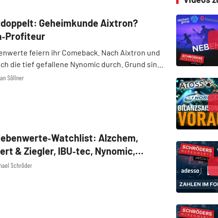
doppelt: Geheimkunde Aixtron?
a‑Profiteur
nwerte feiern ihr Comeback. Nach Aixtron und
ch die tief gefallene Nynomic durch. Grund sind
onen aus den USA über eine Beteiligungsperle.
ian Söllner
kaufen wir nun den nächsten Geheimtipp.
ebenwerte‑Watchlist: Alzchem,
ert & Ziegler, IBU‑tec, Nynomic,
 – Tops und Flops im Check
chael Schröder