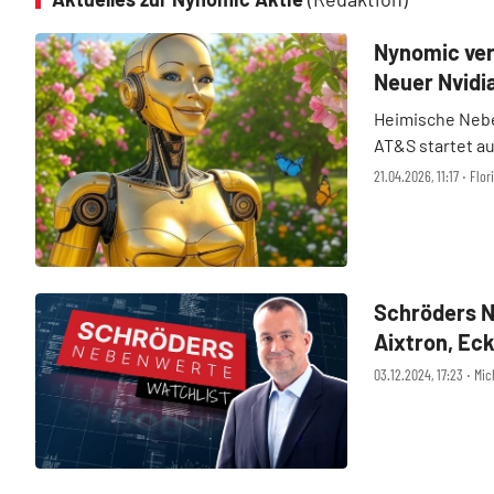
Nynomic ver
Neuer Nvidi
Heimische Nebe
AT&S startet au
neue Spekulati
21.04.2026, 11:17 ‧ Flor
Im Depot 2030 
Schröders N
Aixtron, Eck
Technotrans
03.12.2024, 17:23 ‧ Mi