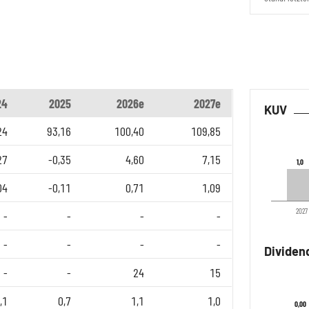
24
2025
2026e
2027e
KUV
24
93,16
100,40
109,85
27
-0,35
4,60
7,15
1,0
1,0
04
-0,11
0,71
1,09
2027
-
-
-
-
-
-
-
-
Dividen
-
-
24
15
,1
0,7
1,1
1,0
0,00
0,00