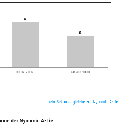
33
33
23
23
Intuitive Surgical
Carl Zeiss Meditec
mehr Sektorvergleiche zur Nynomic Aktie
ance der Nynomic Aktie