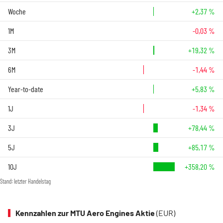
Woche
+2,37 %
1M
-0,03 %
3M
+19,32 %
6M
-1,44 %
Year-to-date
+5,83 %
1J
-1,34 %
3J
+78,44 %
5J
+85,17 %
10J
+358,20 %
Stand: letzter Handelstag
Kennzahlen zur MTU Aero Engines Aktie
(EUR)