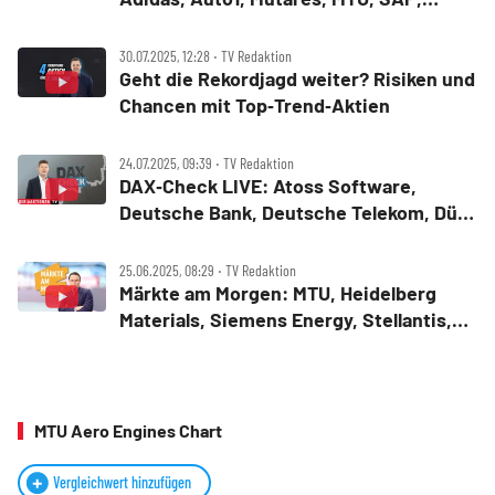
Technotrans, Thyssenkrupp
30.07.2025, 12:28 ‧ TV Redaktion
Geht die Rekordjagd weiter? Risiken und
Chancen mit Top‑Trend‑Aktien
24.07.2025, 09:39 ‧ TV Redaktion
DAX‑Check LIVE: Atoss Software,
Deutsche Bank, Deutsche Telekom, Dürr,
DWS, Hochtief, MTU Aero Engines,
Vossloh im Fokus
25.06.2025, 08:29 ‧ TV Redaktion
Märkte am Morgen: MTU, Heidelberg
Materials, Siemens Energy, Stellantis,
FedEx, Tesla
MTU Aero Engines Chart
Vergleichwert hinzufügen