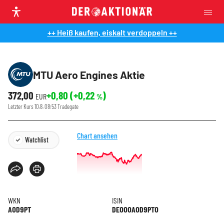
++ Heiß kaufen, eiskalt verdoppeln ++
MTU Aero Engines Aktie
372,00
+0,80
(
+0,22
)
EUR
%
Letzter Kurs
10.8. 08:53
Tradegate
Chart ansehen
Watchlist
WKN
ISIN
A0D9PT
DE000A0D9PT0