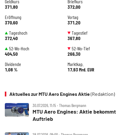
Geldkurs
Briefkurs
371,80
372,00
Eröffnung
Vortag
370,60
371,20
Tageshoch
Tagestief
372,40
367,80
52-Wo-Hoch
52-Wo-Tief
404,50
266,30
Dividende
Marktkap.
1,08 %
17,93 Mrd. EUR
Aktuelles zur MTU Aero Engines Aktie
(Redaktion)
30.07.2026, 11:15 ‧ Thomas Bergmann
MTU Aero Engines: Aktie bekommt
Auftrieb
28.07.2026, 09:00 ‧ Thomas Bergmann