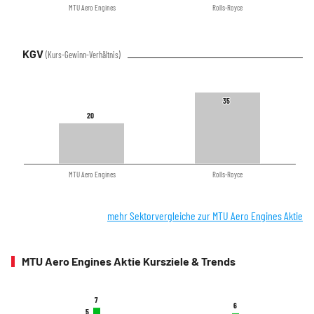
MTU Aero Engines
Rolls-Royce
KGV
(Kurs-Gewinn-Verhältnis)
35
35
20
20
MTU Aero Engines
Rolls-Royce
mehr Sektorvergleiche zur MTU Aero Engines Aktie
MTU Aero Engines Aktie Kursziele & Trends
7
7
6
6
5
5