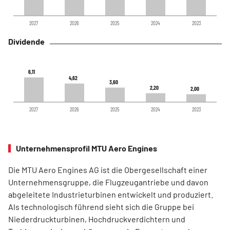
2027
2026
2025
2024
2023
Dividende
6,11
6,11
4,62
4,62
3,60
3,60
2,20
2,20
2,00
2,00
2027
2026
2025
2024
2023
Unternehmensprofil MTU Aero Engines
Die MTU Aero Engines AG ist die Obergesellschaft einer
Unternehmensgruppe, die Flugzeugantriebe und davon
abgeleitete Industrieturbinen entwickelt und produziert.
Als technologisch führend sieht sich die Gruppe bei
Niederdruckturbinen, Hochdruckverdichtern und