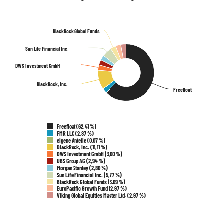
BlackRock Global Funds
BlackRock Global Funds
Sun Life Financial Inc.
Sun Life Financial Inc.
DWS Investment GmbH
DWS Investment GmbH
BlackRock, Inc.
BlackRock, Inc.
Freefloat
Freefloat
Freefloat (62,41 %)
FMR LLC (2,87 %)
eigene Anteile (0,07 %)
BlackRock, Inc. (11,11 %)
DWS Investment GmbH (3,00 %)
UBS Group AG (2,94 %)
Morgan Stanley (2,80 %)
Sun Life Financial Inc. (5,77 %)
BlackRock Global Funds (3,09 %)
EuroPacific Growth Fund (2,97 %)
Viking Global Equities Master Ltd. (2,97 %)