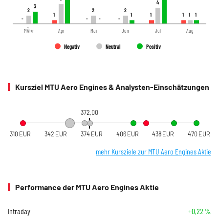
4
4
3
3
2
2
2
2
2
2
1
1
1
1
1
1
1
1
1
1
1
1
-
-
-
-
-
-
-
-
MÃ¤r
Apr
Mai
Jun
Jul
Aug
Negativ
Neutral
Positiv
Kursziel MTU Aero Engines & Analysten-Einschätzungen
372,00
310 EUR
342 EUR
374 EUR
406 EUR
438 EUR
470 EUR
mehr Kursziele zur MTU Aero Engines Aktie
Performance der MTU Aero Engines Aktie
Intraday
+0,22 %