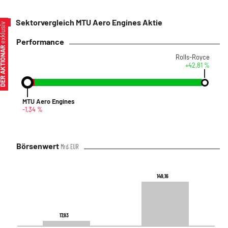
Sektorvergleich MTU Aero Engines Aktie
xklusiv
Performance
ER AKTIONÄR
Rolls-Royce
+42,81 %
MTU Aero Engines
-1,34 %
Börsenwert
Mrd. EUR
149,16
149,16
17,93
17,93