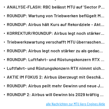
ANALYSE-FLASH: RBC belässt MTU auf 'Sector Perform' - Ziel 365 Euro
ROUNDUP: Wartung von Triebwerken beflügelt MTU - Aktie legt zu
ROUNDUP: Airbus hält Kurs auf Rekordziele - Aktie verliert
KORREKTUR/ROUNDUP: Airbus legt noch stärker zu als gedacht - Rekorde im Blick
Triebwerkswartung verschafft MTU überraschend viel Schub
ROUNDUP: Airbus legt noch stärker zu als gedacht - Rekordziele im Blick
ROUNDUP: Luftfahrt- und Rüstungskonzern RTX nimmt sich für 2026 noch mehr vor
Luftfahrt- und Rüstungskonzern RTX nimmt sich für 2026 noch mehr vor
AKTIE IM FOKUS 2: Airbus überzeugt mit Geschäftszielen und Aktienrückkauf
ROUNDUP: Airbus peilt mehr Gewinn und neue Jet-Version an - Aktie hebt ab
ROUNDUP 2: Airbus will Gewinn bis 2029 kräftig steigern - Aktienrückkauf
alle Nachrichten zur MTU Aero Engines Aktie