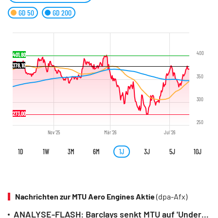
GD 50
GD 200
400
401,80
378,10
350
300
273,00
250
Nov '25
Mär '26
Jul '26
1D
1W
3M
6M
1J
3J
5J
10J
Nachrichten zur MTU Aero Engines Aktie
(dpa-Afx)
ANALYSE-FLASH: Barclays senkt MTU auf 'Underweight' - Ziel 420 Euro