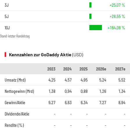
3J
+25,07 %
5J
+28,55 %
10J
+164,08 %
Stand: letzter Handelstag
Kennzahlen zur GoDaddy Aktie
(USD)
2023
2024
2025
2026e
2027e
Umsatz (Mrd)
4,25
4,57
4,95
5,24
5,52
Nettogewinn (Mrd)
1,38
0,94
0,88
1,26
1,34
Gewinn/Aktie
9,27
6,63
6,34
7,27
8,94
Dividende/Aktie
-
-
-
-
-
Rendite (%)
-
-
-
-
-