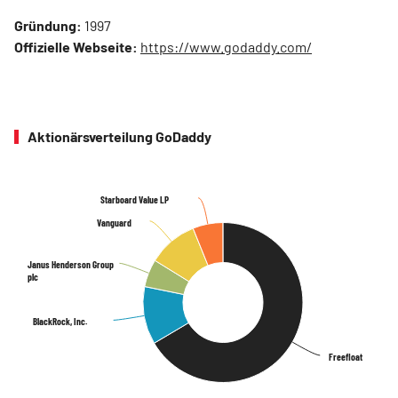
Gründung:
1997
Offizielle Webseite:
https://www.godaddy.com/
Aktionärsverteilung GoDaddy
Starboard Value LP
Starboard Value LP
Vanguard
Vanguard
Janus Henderson Group
Janus Henderson Group
plc
plc
BlackRock, Inc.
BlackRock, Inc.
Freefloat
Freefloat