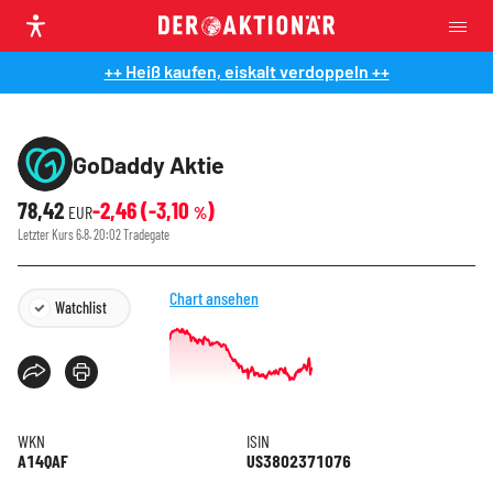
++ Heiß kaufen, eiskalt verdoppeln ++
GoDaddy Aktie
78,42
-2,46
(
-3,10
)
EUR
%
Letzter Kurs
6.8. 20:02
Tradegate
Chart ansehen
Watchlist
WKN
ISIN
A14QAF
US3802371076