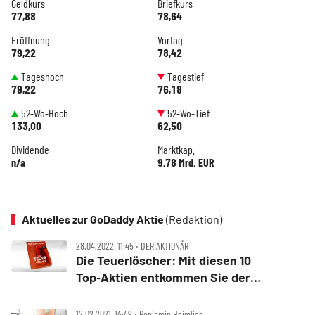
Geldkurs
Briefkurs
77,88
78,64
Eröffnung
Vortag
79,22
78,42
Tageshoch
Tagestief
79,22
76,18
52-Wo-Hoch
52-Wo-Tief
133,00
62,50
Dividende
Marktkap.
n/a
9,78 Mrd. EUR
Aktuelles zur GoDaddy Aktie
(Redaktion)
28.04.2022, 11:45 ‧ DER AKTIONÄR
Die Teuerlöscher: Mit diesen 10
Top‑Aktien entkommen Sie der
Inflationsfalle
12.02.2021, 14:49 ‧ Benjamin Heimlich