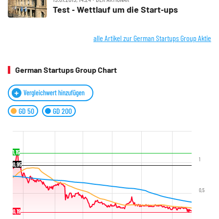
Test ‑ Wettlauf um die Start‑ups
alle Artikel zur German Startups Group Aktie
German Startups Group Chart
Vergleichwert hinzufügen
GD 50
GD 200
1,15
1
0,95
0,5
0,19