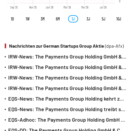
0
Sep '25
Nov '25
Jan '26
Mär '26
Mai '26
Jul '26
1D
1W
3M
6M
1J
3J
5J
10J
Nachrichten zur German Startups Group Aktie
(dpa-Afx)
IRW-News: The Payments Group Holding GmbH & Co. KGaA: The Payments Group Holding erzielt deutliche Fortschritte bei ihren AI-Projekten
IRW-News: The Payments Group Holding GmbH & Co. KGaA: The Payments Group Holding Beteiligungen AuctionTech und Cognicare AI konkretisieren erstmals ihre Finanzziele
IRW-News: The Payments Group Holding GmbH & Co. KGaA: The Payments Group Holding stellt ihr neues Logo für die neue Firmierung unter German Tech Holding vor
IRW-News: The Payments Group Holding GmbH & Co. KGaA: The Payments Group Holding legt Geschäftsbericht 2025 vor und erläutert die Perspektiven
EQS-News: The Payments Group Holding kehrt zu ihren Wurzeln zurück und firmiert in German Tech Holding um (deutsch)
EQS-News: The Payments Group Holding treibt strategische Initiativen erfolgreich voran (deutsch)
EQS-Adhoc: The Payments Group Holding GmbH & Co. KGaA: The Payments Group Holding - Ausgabe Wandelanleihe erfolgreich (deutsch)
EQS-DD: The Payments Group Holding GmbH & Co. KGaA (deutsch)