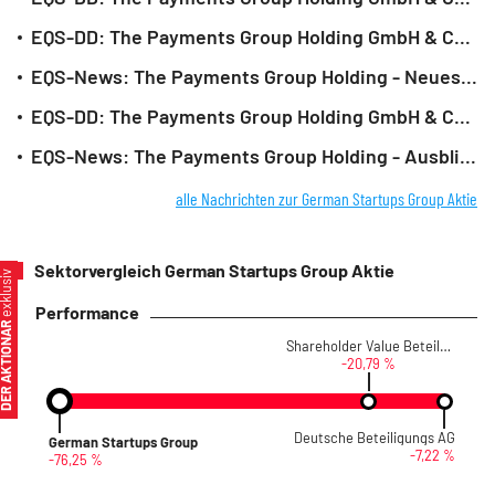
EQS-DD: The Payments Group Holding GmbH & Co. KGaA (deutsch)
EQS-News: The Payments Group Holding - Neues Research sieht erhebliches Kurspotenzial - Kursziel beim Vierfachen des aktuellen Aktienkurses (deutsch)
EQS-DD: The Payments Group Holding GmbH & Co. KGaA (deutsch)
EQS-News: The Payments Group Holding - Ausblick 2026 (deutsch)
alle Nachrichten zur German Startups Group Aktie
Sektorvergleich German Startups Group Aktie
xklusiv
Performance
ER AKTIONÄR
Shareholder Value Beteiligungen
-20,79 %
Deutsche Beteiligungs AG
German Startups Group
-7,22 %
-76,25 %