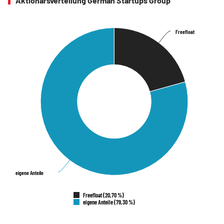
Aktionärsverteilung German Startups Group
Freefloat
Freefloat
eigene Anteile
eigene Anteile
Freefloat (20,70 %)
eigene Anteile (79,30 %)