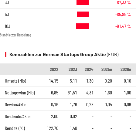
3J
-87,33 %
5J
-85,85 %
10J
-91,47 %
Stand: letzter Handelstag
Kennzahlen zur German Startups Group Aktie
(EUR)
2022
2023
2024
2025e
2026e
Umsatz (Mio)
14,15
5,11
1,30
0,20
0,10
Nettogewinn (Mio)
6,85
-81,51
-4,31
-1,60
-1,00
Gewinn/Aktie
0,16
-1,76
-0,28
-0,04
-0,09
Dividende/Aktie
2,00
0,02
-
-
-
Rendite (%)
122,70
1,40
-
-
-