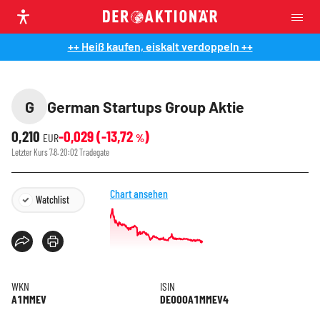
++ Heiß kaufen, eiskalt verdoppeln ++
G
German Startups Group Aktie
0,210
-0,029
(
-13,72
)
EUR
%
Letzter Kurs
7.8. 20:02
Tradegate
Chart ansehen
Watchlist
WKN
ISIN
A1MMEV
DE000A1MMEV4