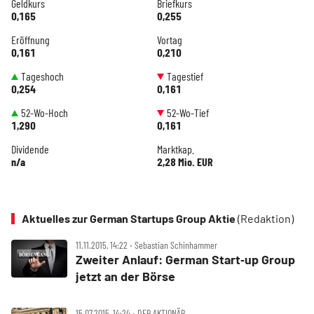
Geldkurs
Briefkurs
0,165
0,255
Eröffnung
Vortag
0,161
0,210
Tageshoch
Tagestief
0,254
0,161
52-Wo-Hoch
52-Wo-Tief
1,290
0,161
Dividende
Marktkap.
n/a
2,28 Mio. EUR
Aktuelles zur German Startups Group Aktie
(Redaktion)
11.11.2015, 14:22 ‧ Sebastian Schinhammer
Zweiter Anlauf: German Start‑up Group
jetzt an der Börse
15.07.2015, 14:24 ‧ DER AKTIONÄR