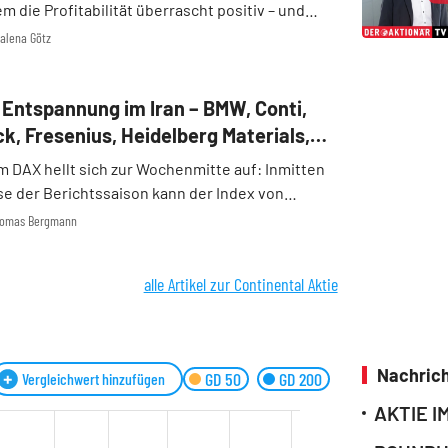
em die Profitabilität überrascht positiv – und
tte der Markt gewartet. Die Börse reagiert
nalena Götz
phorisch: In der Spitze steigt der Continental-
Entspannung im Iran – BMW, Conti,
k, Fresenius, Heidelberg Materials,
ufthansa, Redcare, Zalando im Check
 DAX hellt sich zur Wochenmitte auf: Inmitten
e der Berichtssaison kann der Index von
tspannungssignalen im Iran-Krieg profitieren.
Thomas Bergmann
nald Trump setzt öffentlich auf Deeskalation
alle Artikel zur Continental Aktie
Nachrich
GD 50
GD 200
Vergleichwert hinzufügen