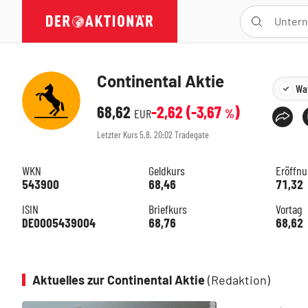
Continental Aktie
Wat
68,62
-2,62
(
-3,67
)
EUR
%
Letzter Kurs
5.8. 20:02
Tradegate
WKN
Geldkurs
Eröffn
543900
68,46
71,32
ISIN
Briefkurs
Vortag
DE0005439004
68,76
68,62
Aktuelles zur Continental Aktie
(Redaktion)