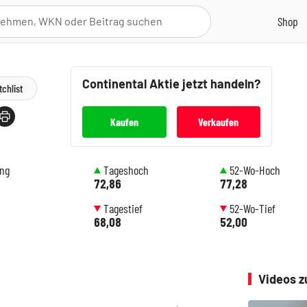
Continental
Aktie jetzt handeln?
chlist
Kaufen
Verkaufen
ung
Tageshoch
52-Wo-Hoch
72,86
77,28
Tagestief
52-Wo-Tief
68,08
52,00
Videos z