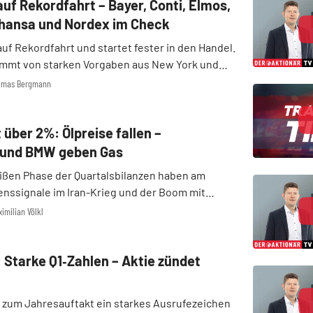
uf Rekordfahrt – Bayer, Conti, Elmos,
thansa und Nordex im Check
auf Rekordfahrt und startet fester in den Handel.
mmt von starken Vorgaben aus New York und
 Entspannung im Nahen Osten, während die
homas Bergmann
kte uneinheitlich tendieren. Die Berichtssaison
 über 2%: Ölpreise fallen –
 und BMW geben Gas
eißen Phase der Quartalsbilanzen haben am
enssignale im Iran-Krieg und der Boom mit
elligenz die Börsen kräftig nach oben getrieben.
imilian Völkl
 Ölpreise von zeitweise unter 100 Dollar ließen
 Starke Q1‑Zahlen – Aktie zündet
t zum Jahresauftakt ein starkes Ausrufezeichen