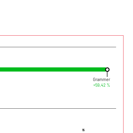
l
Grammer
+59,42 %
15
15