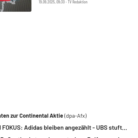
Care, SAP, Scout24, Siltronic,
19.09.2025, 09:30 ‧ TV Redaktion
Stabilus, Ströer im Fokus
ten zur Continental Aktie
(dpa-Afx)
AKTIE IM FOKUS: Adidas bleiben angezählt - UBS stuft ab