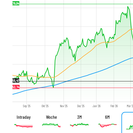
76,04
55,47
53,74
Sep '25
Okt '25
Nov '25
Dez '25
Jan '26
Feb '26
Mär '
Intraday
Woche
3M
6M