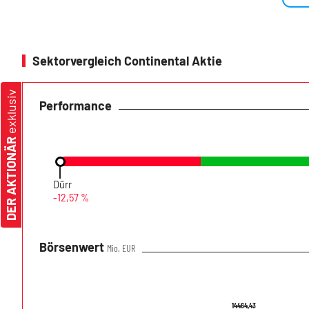
Sektorvergleich Continental Aktie
exklusiv
Performance
DER AKTIONÄR
Dürr
-12,57 %
Börsenwert
Mio. EUR
14464,43
14464,43