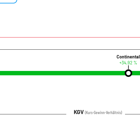
Continenta
+34,92 %
KGV
(Kurs-Gewinn-Verhältnis)