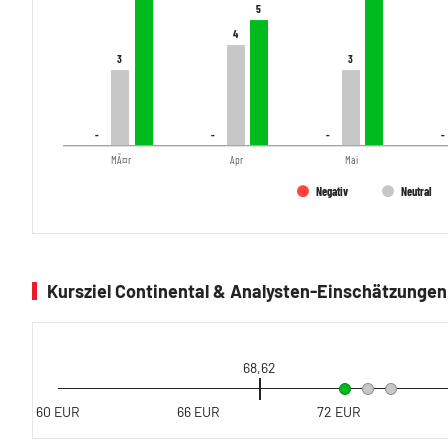
5
5
4
4
3
3
3
3
-
-
-
-
-
-
-
-
MÃ¤r
Apr
Mai
Negativ
Neutral
Kursziel Continental & Analysten-Einschätzungen
68,62
60 EUR
66 EUR
72 EUR