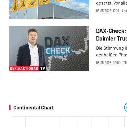
gesetzt. Vor all
genau darauf ha
06.05.2026, 17:15 ‧ An
entsprechend eu
Ku ...
DAX‑Check: 
Daimler Truc
Infineon, L
Die Stimmung im
der heißen Phas
vorsichtigen En
06.05.2026, 09:00 ‧ 
US-Präsident Do
und will ...
Continental Chart