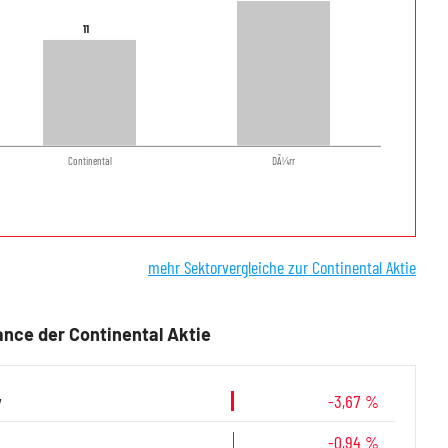
11
11
Continental
DÃ¼rr
mehr Sektorvergleiche zur Continental Aktie
nce der Continental Aktie
y
-3,67 %
-0,94 %