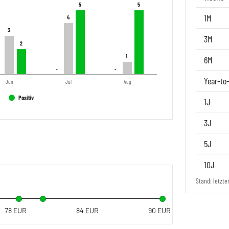
5
5
5
5
1M
4
4
3
3
3M
2
2
1
1
6M
-
-
-
-
Year-to
Jun
Jul
Aug
Positiv
1J
3J
5J
10J
Stand: letzte
78 EUR
84 EUR
90 EUR