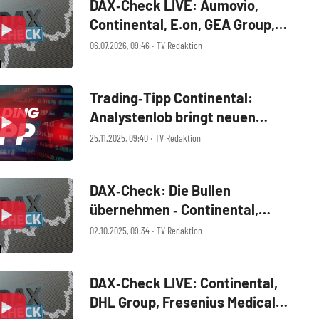
DAX‑Check LIVE: Aumovio,
Continental, E.on, GEA Group,
Nemetschek, Volkswagen
06.07.2026, 09:46 ‧ TV Redaktion
Trading‑Tipp Continental:
Analystenlob bringt neuen
Schwung
25.11.2025, 09:40 ‧ TV Redaktion
DAX‑Check: Die Bullen
übernehmen ‑ Continental,
Formycon, Grenke, Hochtief,
02.10.2025, 09:34 ‧ TV Redaktion
Rational, Siemens Energy,
Thyssenkrupp
DAX‑Check LIVE: Continental,
DHL Group, Fresenius Medical