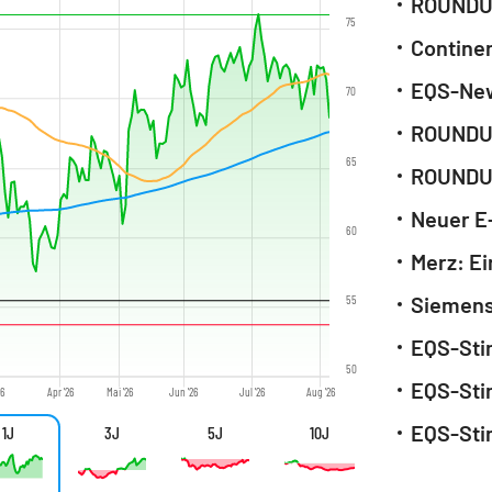
75
70
65
Neuer E
60
Merz: Ei
55
EQS-Sti
50
EQS-Sti
26
Apr '26
Mai '26
Jun '26
Jul '26
Aug '26
EQS-Sti
1J
3J
5J
10J