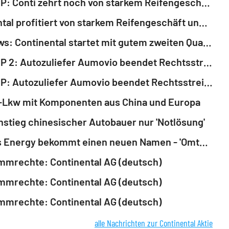
ROUNDUP: Conti zehrt noch von starkem Reifengeschäft - Nahost belastet nun
Continental profitiert von starkem Reifengeschäft und verdient mehr als erwartet
EQS-News: Continental startet mit gutem zweiten Quartal in die finale Phase der Neuaufstellung (deutsch)
ROUNDUP 2: Autozuliefer Aumovio beendet Rechtsstreit mit BMW - Aktie zieht an
ROUNDUP: Autozuliefer Aumovio beendet Rechtsstreit mit BMW - Aktie zieht an
-Lkw mit Komponenten aus China und Europa
nstieg chinesischer Autobauer nur 'Notlösung'
Siemens Energy bekommt einen neuen Namen - 'Omterra'
mmrechte: Continental AG (deutsch)
mmrechte: Continental AG (deutsch)
mmrechte: Continental AG (deutsch)
alle Nachrichten zur Continental Aktie