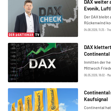
DAX weiter a
Evonik, Luf
Der DAX bleibt 
Rückenwind ko
geopolitischer
04.08.2026, 11:35 ‧ T
asiatischen Mär
liefert ...
DAX klettert
Continental
Inmitten der h
Mittwoch Fried
Künstlicher Int
06.05.2026, 18:02 ‧ Max
Stark gesunkene
Anleger ...
Continental:
Kaufsignal
Continental ha