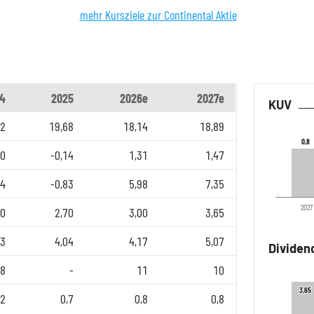
mehr Kursziele zur Continental Aktie
4
2025
2026e
2027e
KUV
72
19,68
18,14
18,89
0,8
0,8
20
-0,14
1,31
1,47
84
-0,83
5,98
7,35
2027
50
2,70
3,00
3,65
13
4,04
4,17
5,07
Dividen
8
-
11
10
3,65
3,65
,2
0,7
0,8
0,8