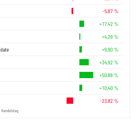
-5,87 %
+17,42 %
+4,29 %
-date
+9,90 %
+34,92 %
+50,88 %
+10,40 %
-23,82 %
r Handelstag