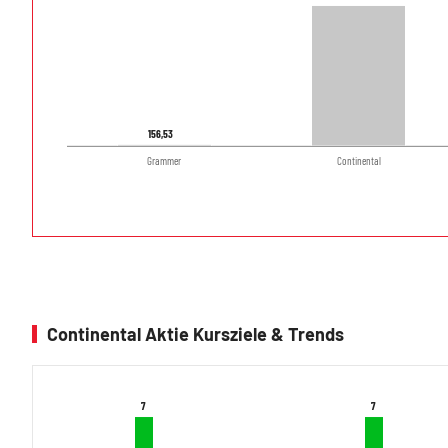
156,53
156,53
Grammer
Continental
Continental Aktie Kursziele & Trends
7
7
7
7