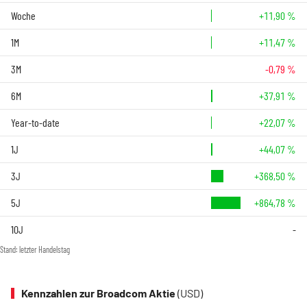
Woche
+11,90 %
1M
+11,47 %
3M
-0,79 %
6M
+37,91 %
Year-to-date
+22,07 %
1J
+44,07 %
3J
+368,50 %
5J
+864,78 %
10J
-
Stand: letzter Handelstag
Kennzahlen zur Broadcom Aktie
(USD)