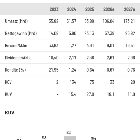
2023
2024
2025
2026e
2027e
Umsatz (Mrd)
35,82
51,57
63,89
106,04
173,21
Nettogewinn (Mrd)
14,08
5,90
23,13
57,39
95,82
Gewinn/Aktie
33,93
1,27
4,91
9,01
16,51
Dividende/Aktie
18,40
2,11
2,36
2,61
2,96
Rendite (%)
21,95
1,24
0,64
0,67
0,76
KGV
2
134
75
33
20
KUV
-
15,4
27,0
18,1
11,0
KUV
27,0
27,0
18,1
18,1
15,4
15,4