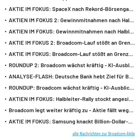
AKTIE IM FOKUS: SpaceX nach Rekord-Börsengang auch zum Wochenstart gefragt
AKTIEN IM FOKUS 2: Gewinnmitnahmen nach Halbleiter-Rally - Anthropic mahnt
AKTIEN IM FOKUS: Gewinnmitnahmen nach Halbleiter-Rally - Anthropic mahnt
AKTIE IM FOKUS 2: Broadcom-Lauf stößt an Grenzen - Belastungsfaktor für Nasdaq
AKTIE IM FOKUS: Broadcom-Lauf stößt an Grenzen - Belastungsfaktor für Nasdaq
ROUNDUP 2: Broadcom wächst kräftig - KI-Ausblick enttäuscht aber hohe Erwartung
ANALYSE-FLASH: Deutsche Bank hebt Ziel für Broadcom auf 515 Dollar - 'Buy'
ROUNDUP: Broadcom wächst kräftig - KI-Ausblick enttäuscht aber hohe Erwartung
AKTIEN IM FOKUS: Halbleiter-Rally stockt angesichts extremer Erwartungen
Broadcom legt weiter kräftig zu - Aktie fällt wegen enttäuschendem KI-Ausblick
AKTIE IM FOKUS: Samsung knackt Billion-Dollar-Marke - KI-Chipnachfrage treibt
alle Nachrichten zur Broadcom Aktie