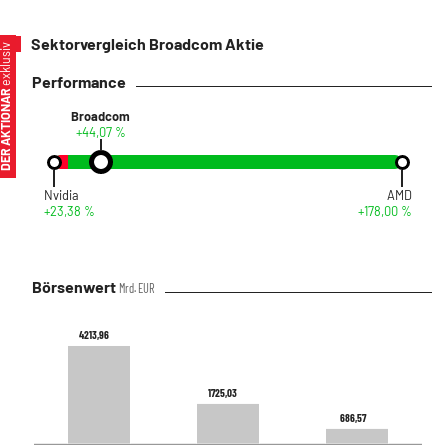
Sektorvergleich Broadcom Aktie
xklusiv
Performance
ER AKTIONÄR
Broadcom
+44,07 %
Nvidia
AMD
+23,38 %
+178,00 %
Börsenwert
Mrd. EUR
4213,96
4213,96
1725,03
1725,03
686,57
686,57