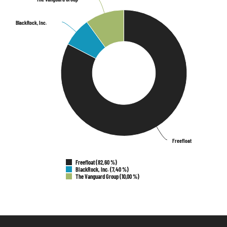
BlackRock, Inc.
BlackRock, Inc.
Freefloat
Freefloat
Freefloat (82,60 %)
BlackRock, Inc. (7,40 %)
The Vanguard Group (10,00 %)