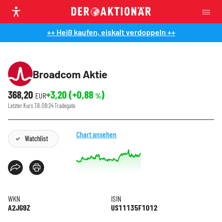
++ Heiß kaufen, eiskalt verdoppeln ++
Broadcom Aktie
368,20
+3,20
(
+0,88
)
EUR
%
Letzter Kurs
7.8. 08:24
Tradegate
Chart ansehen
Watchlist
WKN
ISIN
A2JG9Z
US11135F1012