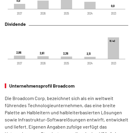
11,0
11,0
0,0
0,0
2027
2026
2025
2024
2023
Dividende
18,40
18,40
2,96
2,96
2,61
2,61
2,36
2,36
2,11
2,11
2027
2026
2025
2024
2023
Unternehmensprofil Broadcom
Die Broadcom Corp. bezeichnet sich als ein weltweit
führendes Technologieunternehmen, das eine breite
Palette an Halbleitern und halbleiterbasierten Lösungen
sowie Infrastruktur-Softwarelösungen entwirft, entwickelt
und liefert. Eigenen Angaben zufolge verfügt das