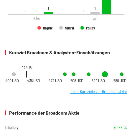
1
1
1
1
-
-
-
-
-
-
MÃ¤r
Jun
Negativ
Neutral
Positiv
Kursziel Broadcom & Analysten-Einschätzungen
424,18
400 USD
436 USD
472 USD
508 USD
544 USD
580 USD
mehr Kursziele zur Broadcom Aktie
Performance der Broadcom Aktie
Intraday
+0,88 %