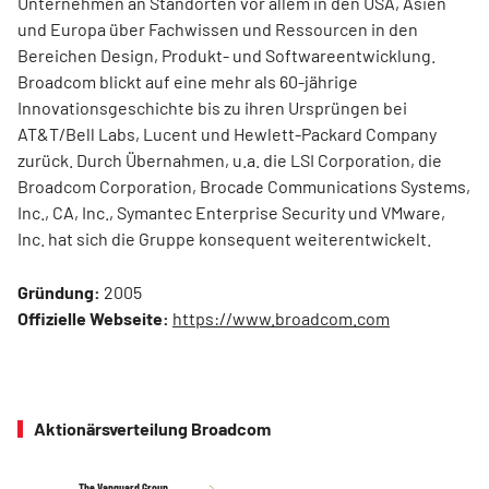
Unternehmen an Standorten vor allem in den USA, Asien
und Europa über Fachwissen und Ressourcen in den
Bereichen Design, Produkt- und Softwareentwicklung.
Broadcom blickt auf eine mehr als 60-jährige
Innovationsgeschichte bis zu ihren Ursprüngen bei
AT&T/Bell Labs, Lucent und Hewlett-Packard Company
zurück. Durch Übernahmen, u.a. die LSI Corporation, die
Broadcom Corporation, Brocade Communications Systems,
Inc., CA, Inc., Symantec Enterprise Security und VMware,
Inc. hat sich die Gruppe konsequent weiterentwickelt.
Gründung:
2005
Offizielle Webseite:
https://www.broadcom.com
Aktionärsverteilung Broadcom
The Vanguard Group
The Vanguard Group