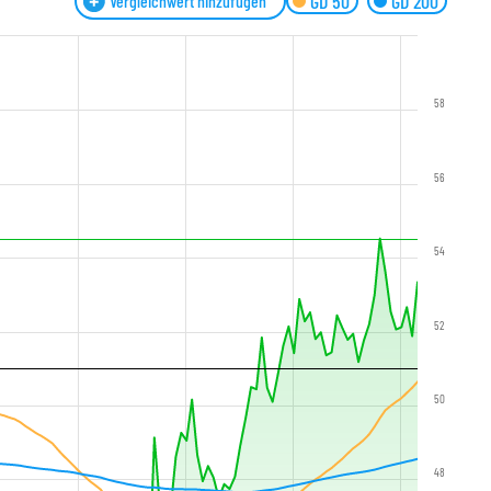
GD 50
GD 200
Vergleichwert hinzufügen
58
56
54
52
50
48