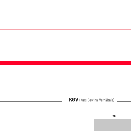
KGV
(Kurs-Gewinn-Verhältnis)
26
26