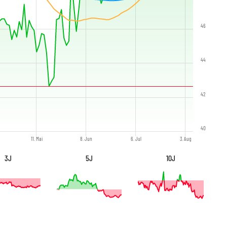
46
44
42
40
11. Mai
8. Jun
6. Jul
3. Aug
3J
5J
10J