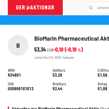
BioMarin Pharmaceutical Akt
B
53,34
-0,10
(
-0,19
)
EUR
%
Letzter Kurs
6.8. 20:02
Tradegate
WKN
Geldkurs
Eröffn
924801
53,20
51,58
ISIN
Briefkurs
Vortag
US09061G1013
53,44
51,88
Aktuelles zur BioMarin Pharmaceutical Aktie
(Red