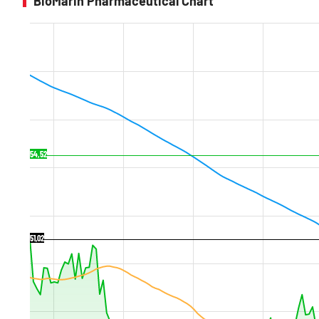
BioMarin Pharmaceutical Chart
54,52
51,02