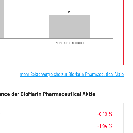
12
12
BioMarin Pharmaceutical
mehr Sektorvergleiche zur BioMarin Pharmaceutical Aktie
nce der BioMarin Pharmaceutical Aktie
y
-0,19 %
-1,94 %