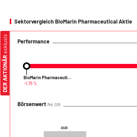
Sektorvergleich BioMarin Pharmaceutical Aktie
exklusiv
Performance
DER AKTIONÄR
BioMarin Pharmaceutical
-1,76 %
Börsenwert
Mrd. EUR
22,83
22,83