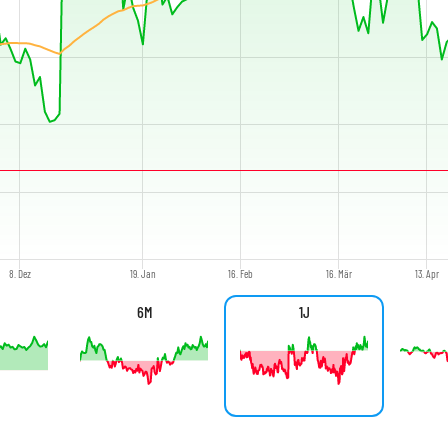
8. Dez
19. Jan
16. Feb
16. Mär
13. Apr
6M
1J