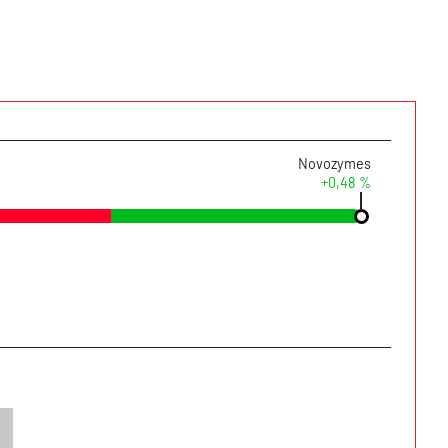
Novozymes
+0,48 %