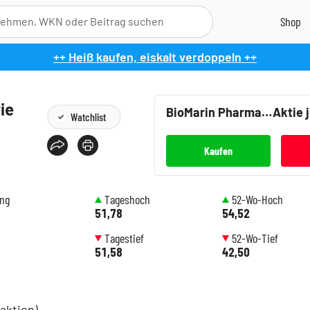
++ Heiß kaufen, eiskalt verdoppeln ++
ie
BioMarin Pharmaceutical
Aktie 
Watchlist
Kaufen
ung
Tageshoch
52-Wo-Hoch
51,78
54,52
Tagestief
52-Wo-Tief
51,58
42,50
aktion)