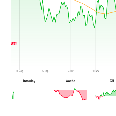
42,63
18. Aug
15. Sep
13. Okt
10. Nov
Intraday
Woche
3M