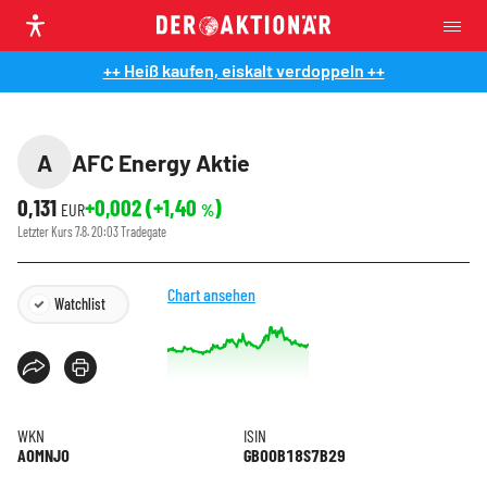
++ Heiß kaufen, eiskalt verdoppeln ++
A
AFC Energy Aktie
0,131
+0,002
(
+1,40
)
EUR
%
Letzter Kurs
7.8. 20:03
Tradegate
Chart ansehen
Watchlist
WKN
ISIN
A0MNJ0
GB00B18S7B29