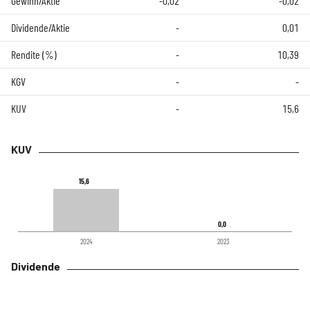
Gewinn/Aktie
-0,02
-0,02
Dividende/Aktie
-
0,01
Rendite (%)
-
10,39
KGV
-
-
KUV
-
15,6
KUV
15,6
15,6
0,0
0,0
2024
2023
Dividende