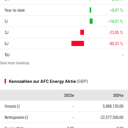
Year-to-date
+9,97 %
1J
+19,01 %
3J
-23,05 %
5J
-80,33 %
10J
-
Stand: letzter Handelstag
Kennzahlen zur AFC Energy Aktie
(GBP)
2023e
2024e
Umsatz ()
-
5.888.130,00
Nettogewinn ()
-
-22.577.500,00