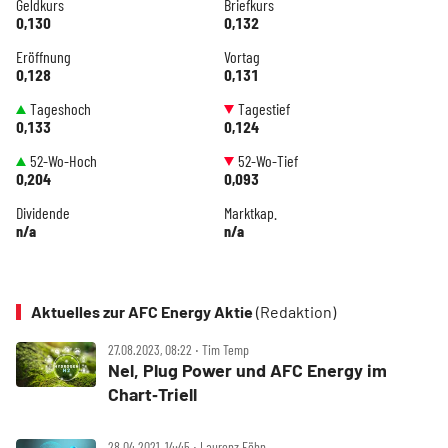
Geldkurs
Briefkurs
0,130
0,132
Eröffnung
Vortag
0,128
0,131
Tageshoch
Tagestief
0,133
0,124
52-Wo-Hoch
52-Wo-Tief
0,204
0,093
Dividende
Marktkap.
n/a
n/a
Aktuelles zur AFC Energy Aktie
(Redaktion)
27.08.2023, 08:22 ‧ Tim Temp
Nel, Plug Power und AFC Energy im
Chart‑Triell
28.04.2021, 14:45 ‧ Laurenz Föhn