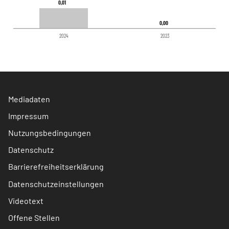
0,01
0,01
0,00
0,00
2024
2023
Mediadaten
Impressum
Nutzungsbedingungen
Datenschutz
Barrierefreiheitserklärung
Datenschutzeinstellungen
Videotext
Offene Stellen