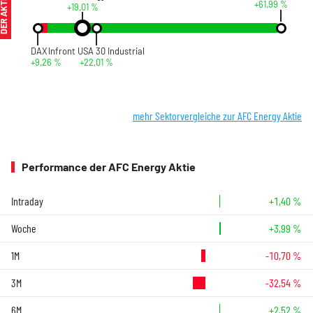
ER AKTIONÄR
+61,99 %
+19,01 %
DAX
Infront USA 30 Industrial
+9,26 %
+22,01 %
mehr Sektorvergleiche zur AFC Energy Aktie
Performance der AFC Energy Aktie
Intraday
+1,40 %
Woche
+3,99 %
1M
-10,70 %
3M
-32,54 %
6M
+2,52 %