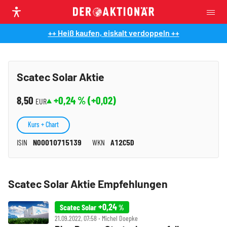
++ Heiß kaufen, eiskalt verdoppeln ++
Scatec Solar Aktie
8,50
+0,24
% (
+0,02
)
EUR
Kurs + Chart
ISIN
NO0010715139
WKN
A12C5D
Scatec Solar Aktie Empfehlungen
+0,24
Scatec Solar
%
21.09.2022, 07:58 ‧ Michel Doepke