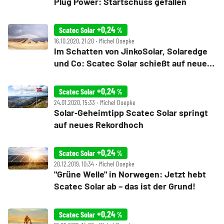
Plug Power: Startschuss gefallen
+0,24
Scatec Solar
%
16.10.2020, 21:20 ‧ Michel Doepke
Im Schatten von JinkoSolar, Solaredge
und Co: Scatec Solar schießt auf neues
Allzeithoch – die Hintergründe
+0,24
Scatec Solar
%
24.01.2020, 15:33 ‧ Michel Doepke
Solar‑Geheimtipp Scatec Solar springt
auf neues Rekordhoch
+0,24
Scatec Solar
%
20.12.2019, 10:34 ‧ Michel Doepke
"Grüne Welle" in Norwegen: Jetzt hebt
Scatec Solar ab – das ist der Grund!
+0,24
Scatec Solar
%