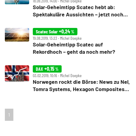
18.09.2019, 14:00 ‧ Michel Doepke
Solar‑Geheimtipp Scatec hebt ab:
Spektakuläre Aussichten – jetzt noch
einsteigen?
+0,24
Scatec Solar
%
19.08.2019, 13:23 ‧ Michel Doepke
Solar‑Geheimtipp Scatec auf
Rekordhoch – geht da noch mehr?
+0,15
DAX
%
03.02.2019, 10:16 ‧ Michel Doepke
Norwegen rockt die Börse: News zu Nel,
Tomra Systems, Hexagon Composites
und dem Solar‑Überflieger Scatec
1