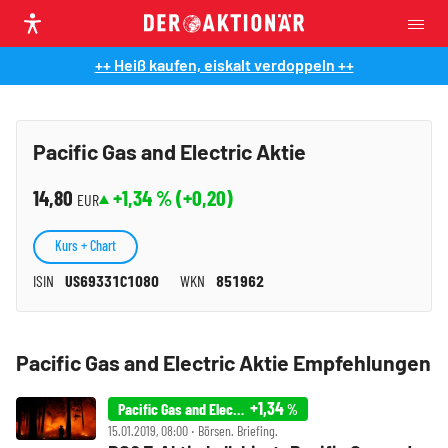
++ Heiß kaufen, eiskalt verdoppeln ++
Pacific Gas and Electric Aktie
14,80
+1,34
% (
+0,20
)
EUR
Kurs + Chart
ISIN
US69331C1080
WKN
851962
Pacific Gas and Electric Aktie Empfehlungen
+1,34
Pacific Gas and Electric
%
15.01.2019, 08:00 ‧ Börsen. Briefing.