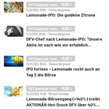
+0,00
DFV Deutsche Familienversicherung
%
15.07.2020, 10:00 ‧ Thomas Bergmann
Lemonade‑IPO: Die goldene Zitrone
+0,00
DFV Deutsche Familienversicherung
%
11.07.2020, 08:00 ‧ Thomas Bergmann
DFV‑Chef nach Lemonade‑IPO: "Unsere
Aktie ist nach wie vor erheblich
unterbewertet"
+0,00
DFV Deutsche Familienversicherung
%
07.07.2020, 08:35 ‧ Thomas Bergmann
IPO furioso – Lemonade rockt auch an
Tag 2 die Börse
+0,00
DFV Deutsche Familienversicherung
%
03.07.2020, 15:06 ‧ Michael Schröder
Lemonade‑Börsengang (+140%) treibt
AKTIONÄR‑Hot‑Stock DFV über 40%