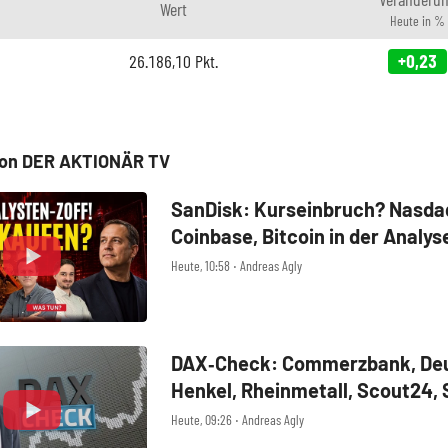
Wert
Heute in %
26.186,10
Pkt.
+0,23
von DER AKTIONÄR TV
SanDisk: Kurseinbruch? Nasdaq
Coinbase, Bitcoin in der Analys
Heute, 10:58 ‧ Andreas Agly
DAX‑Check: Commerzbank, Deu
Henkel, Rheinmetall, Scout24,
SUSS MicroTec, United Interne
Heute, 09:26 ‧ Andreas Agly