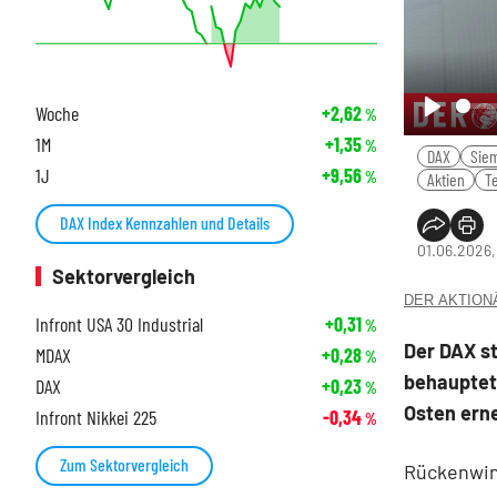
Woche
+2,62
%
Play
1M
+1,35
%
DAX
Sie
1J
+9,56
%
Aktien
T
DAX Index Kennzahlen und Details
01.06.2026,
Sektorvergleich
DER AKTIONÄR
Infront USA 30 Industrial
+0,31
%
Der DAX s
MDAX
+0,28
%
behauptet
DAX
+0,23
%
Osten erne
Infront Nikkei 225
-0,34
%
Zum Sektorvergleich
Rückenwind