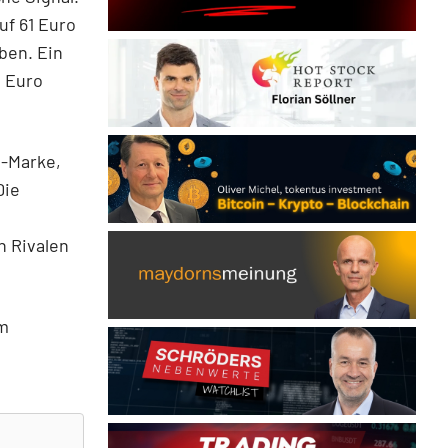
uf 61 Euro
ben. Ein
 Euro
o-Marke,
Die
m
 Rivalen
im