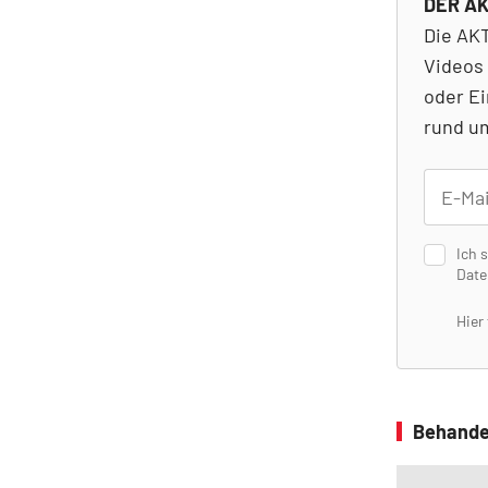
DER AK
Die AKT
Videos 
oder Ei
rund um
Ich 
Date
Hier
Behande