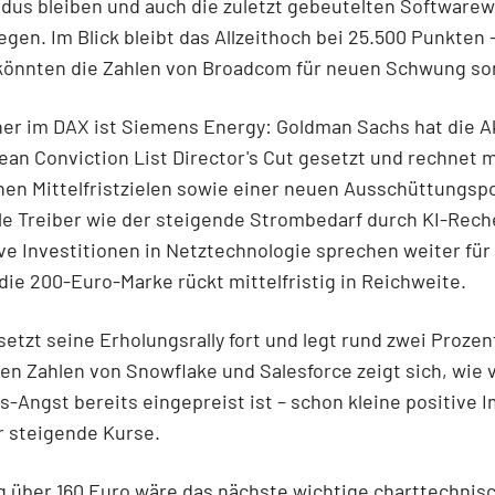
dus bleiben und auch die zuletzt gebeutelten Software
egen. Im Blick bleibt das Allzeithoch bei 25.500 Punkten 
könnten die Zahlen von Broadcom für neuen Schwung so
er im DAX ist Siemens Energy: Goldman Sachs hat die Ak
an Conviction List Director's Cut gesetzt und rechnet m
n Mittelfristzielen sowie einer neuen Ausschüttungspol
le Treiber wie der steigende Strombedarf durch KI-Rec
e Investitionen in Netztechnologie sprechen weiter für
die 200-Euro-Marke rückt mittelfristig in Reichweite.
etzt seine Erholungsrally fort und legt rund zwei Prozen
en Zahlen von Snowflake und Salesforce zeigt sich, wie v
s-Angst bereits eingepreist ist – schon kleine positive 
r steigende Kurse.
 über 160 Euro wäre das nächste wichtige charttechnisc