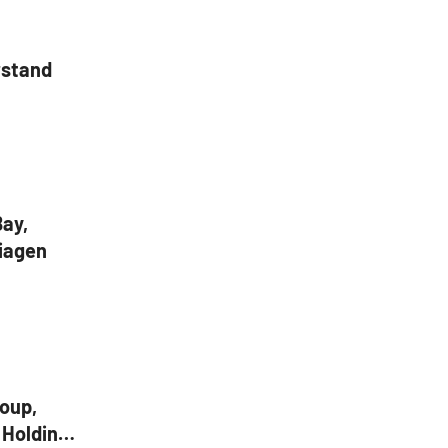
rstand
ay,
iagen
roup,
 Holdings,