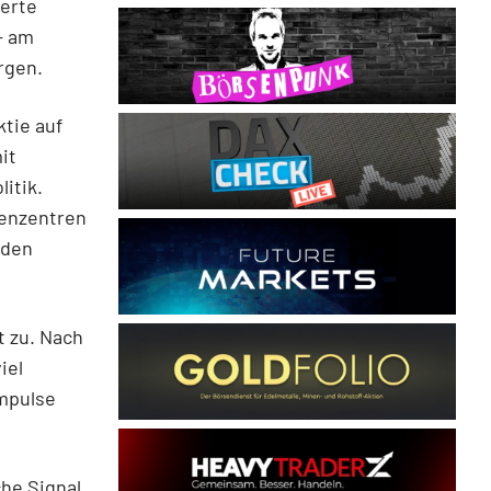
werte
– am
rgen.
tie auf
it
itik.
henzentren
 den
t zu. Nach
iel
Impulse
he Signal.