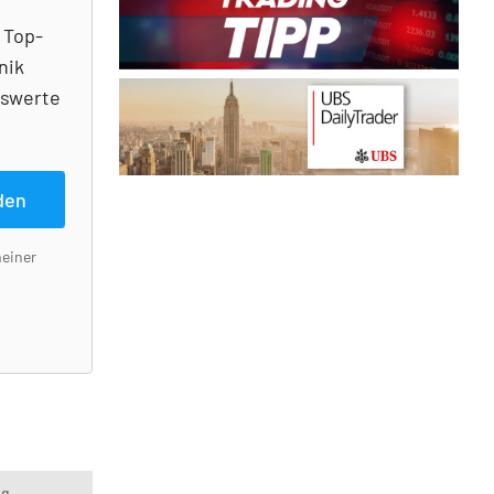
 Top-
nik
nswerte
den
meiner
ng