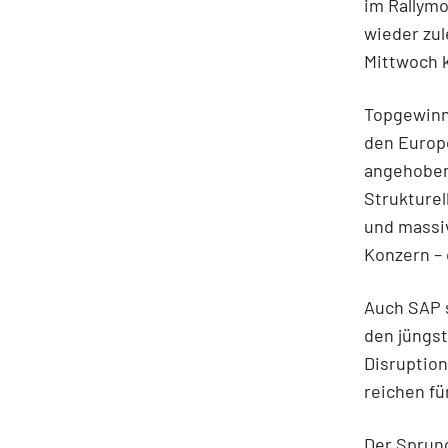
im Rallymo
wieder zul
Mittwoch 
Topgewinn
den Europe
angehobene
Strukturel
und massiv
Konzern – 
Auch SAP s
den jüngst
Disruption
reichen fü
Der Sprung