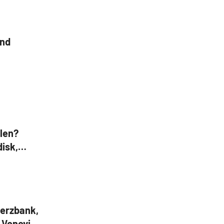
und
len?
disk,
erzbank,
, Vonovia