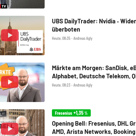
UBS DailyTrader: Nvidia ‑ Wide
überboten
Heute, 08:35 ‧ Andreas Agly
Märkte am Morgen: SanDisk, eB
Alphabet, Deutsche Telekom, Q
Heute, 08:23 ‧ Andreas Agly
+1,35
Fresenius
%
Opening Bell: Fresenius, DHL G
AMD, Arista Networks, Booking