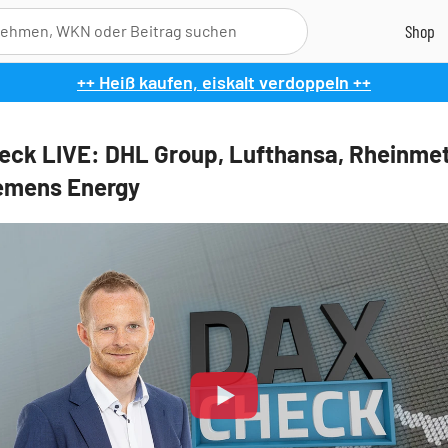
++ Heiß kaufen, eiskalt verdoppeln ++
ck LIVE: DHL Group, Lufthansa, Rheinmet
emens Energy
Play