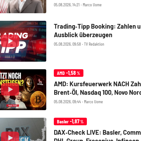
Walt Disney, Eli Lilly, Uber
05.08.2026, 14:21 ‧ Marco Uome
Trading‑Tipp Booking: Zahlen 
Ausblick überzeugen
05.08.2026, 09:58 ‧ TV Redaktion
-1,58
AMD
%
AMD: Kursfeuerwerk NACH Zah
Brent‑Öl, Nasdaq 100, Novo Nor
Bitcoin
05.08.2026, 09:44 ‧ Marco Uome
-1,87
Basler
%
DAX‑Check LIVE: Basler, Comm
DHL Group, Fresenius, Infineon