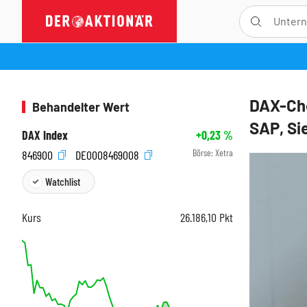
DAX-Che
Behandelter Wert
SAP, Si
DAX Index
+0,23
%
Börse:
Xetra
846900
DE0008469008
Watchlist
Kurs
26.186,10
Pkt