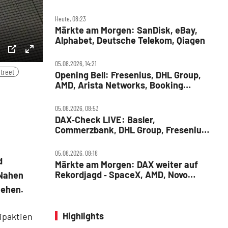
Siemens, SUSS MicroTec, United
Internet
Heute, 08:23
Märkte am Morgen: SanDisk, eBay,
Alphabet, Deutsche Telekom, Qiagen
ettings
PIP
Enter
05.08.2026, 14:21
Street
Opening Bell: Fresenius, DHL Group,
fullscreen
AMD, Arista Networks, Booking
Holdings, Walt Disney, Eli Lilly, Uber
05.08.2026, 08:53
DAX‑Check LIVE: Basler,
Commerzbank, DHL Group, Fresenius,
Infineon, Vonovia im Fokus
05.08.2026, 08:18
d
Märkte am Morgen: DAX weiter auf
Rekordjagd ‑ SpaceX, AMD, Novo
 Nahen
Nordisk, Siemens Energy, Fresenius
ziehen.
Highlights
ipaktien