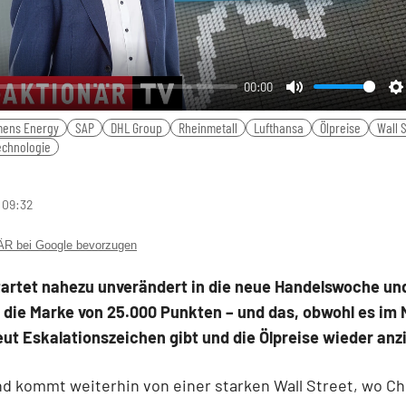
00:00
Mute
S
mens Energy
SAP
DHL Group
Rheinmetall
Lufthansa
Ölpreise
Wall 
echnologie
 09:32
 bei Google bevorzugen
tartet nahezu unverändert in die neue Handelswoche un
 die Marke von 25.000 Punkten – und das, obwohl es im
ut Eskalationszeichen gibt und die Ölpreise wieder an
 kommt weiterhin von einer starken Wall Street, wo Ch